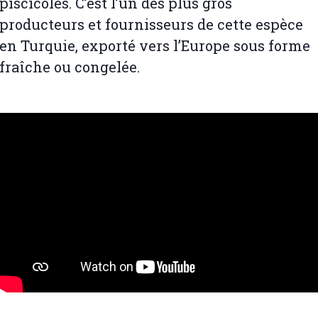
piscicoles. C’est l’un des plus gros
producteurs et fournisseurs de cette espèce
en Turquie, exporté vers l’Europe sous forme
fraîche ou congelée.