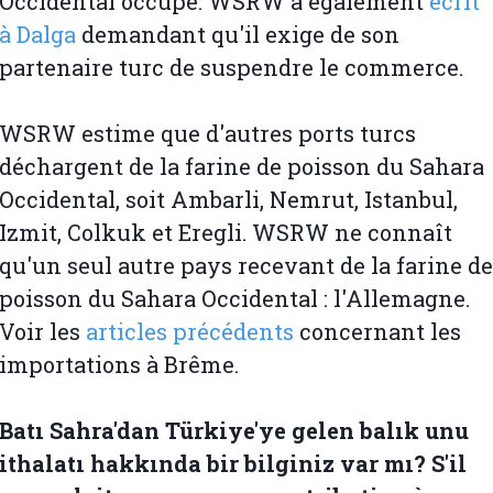
Occidental occupé. WSRW a également
écrit
à Dalga
demandant qu'il exige de son
partenaire turc de suspendre le commerce.
WSRW estime que d'autres ports turcs
déchargent de la farine de poisson du Sahara
Occidental, soit Ambarli, Nemrut, Istanbul,
Izmit, Colkuk et Eregli. WSRW ne connaît
qu'un seul autre pays recevant de la farine de
poisson du Sahara Occidental : l'Allemagne.
Voir les
articles précédents
concernant les
importations à Brême.
Batı Sahra'dan Türkiye'ye gelen balık unu
ithalatı hakkında bir bilginiz var mı? S'il