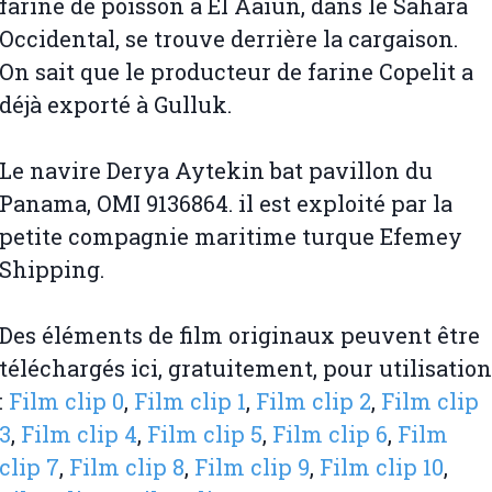
farine de poisson à El Aaiun, dans le Sahara
Occidental, se trouve derrière la cargaison.
On sait que le producteur de farine Copelit a
déjà exporté à Gulluk.
Le navire Derya Aytekin bat pavillon du
Panama, OMI 9136864. il est exploité par la
petite compagnie maritime turque Efemey
Shipping.
Des éléments de film originaux peuvent être
téléchargés ici, gratuitement, pour utilisation
:
Film clip 0
,
Film clip 1
,
Film clip 2
,
Film clip
3
,
Film clip 4
,
Film clip 5
,
Film clip 6
,
Film
clip 7
,
Film clip 8
,
Film clip 9
,
Film clip 10
,