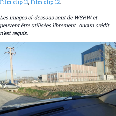
Film clip 11
,
Film clip 12
.
Les images ci-dessous sont de WSRW et
peuvent être utilisées librement. Aucun crédit
n'est requis.