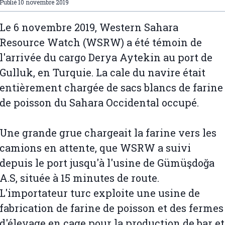
Publié
10 novembre 2019
Le 6 novembre 2019, Western Sahara
Resource Watch (WSRW) a été témoin de
l'arrivée du cargo Derya Aytekin au port de
Gulluk, en Turquie. La cale du navire était
entièrement chargée de sacs blancs de farine
de poisson du Sahara Occidental occupé.
Une grande grue chargeait la farine vers les
camions en attente, que WSRW a suivi
depuis le port jusqu'à l'usine de Gümüşdoğa
A.S, située à 15 minutes de route.
L'importateur turc exploite une usine de
fabrication de farine de poisson et des fermes
d'élevage en cage pour la production de bar et