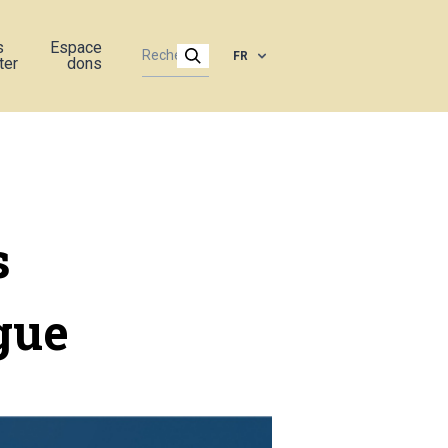
s
Espace
FR
ter
dons
s
gue