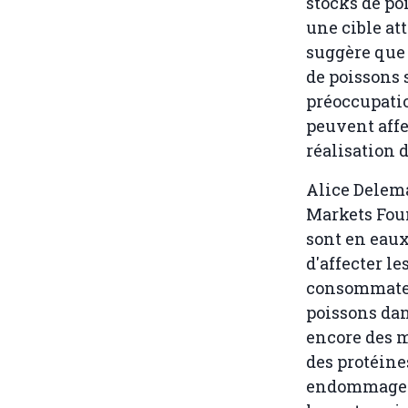
stocks de po
une cible at
suggère que 
de poissons 
préoccupatio
peuvent affe
réalisation 
Alice Delem
Markets Foun
sont en eaux
d'affecter le
consommateur
poissons dan
encore des 
des protéine
endommagean