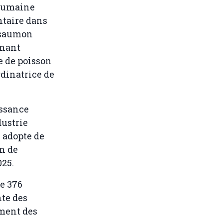
 humaine
ntaire dans
e saumon
enant
le de poisson
rdinatrice de
issance
dustrie
, adopte de
on de
025.
e 376
nte des
ement des