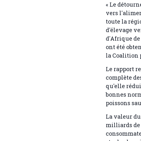
« Le détour
vers l'alime
toute la régi
d'élevage ve
d'Afrique de 
ont été obte
la Coalition
Le rapport 
complète des
qu'elle rédu
bonnes norme
poissons sau
La valeur du
milliards de
consommateur