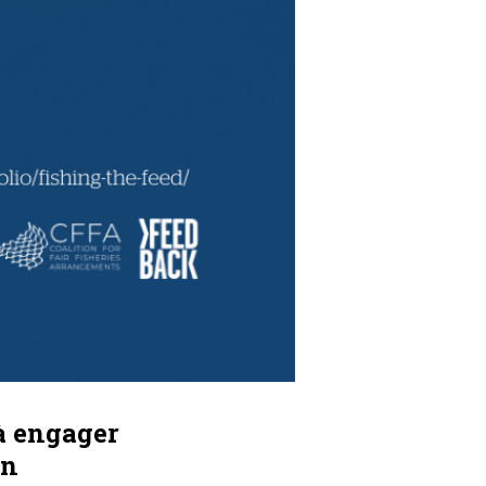
à engager
on