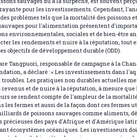
issons sauvages dû à la surpêche, est souvent pe
trayante pour les investissements. Cependant, l'an
des problèmes tels que la mortalité des poissons et
sauvages pour l'alimentation présentent d'import
ns environnementales, sociales et de bien-être a
cter les rendements et nuire à la réputation, tout e
des objectifs de développement durable (ODD).
are Tangpuori, responsable de campagne à la Cha
dation, a déclaré : « Les investissements dans l'a
 troubles. Les pratiques non durables actuelles m
s revenus et de nuire à la réputation, à mesure que 
s se rendent compte de l'ampleur de la mortalité
s les fermes et aussi de la façon dont ces fermes ut
milliards de poissons sauvages comme aliments, d
s précieuses des pays d'Afrique et d'Amérique lati
t écosystèmes océaniques. Les investisseurs doi