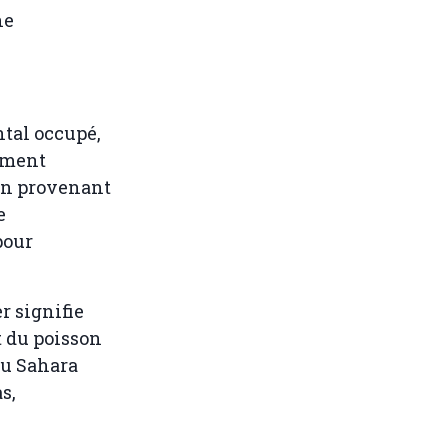
ne
ntal occupé,
ement
son provenant
e
pour
r signifie
t du poisson
du Sahara
s,