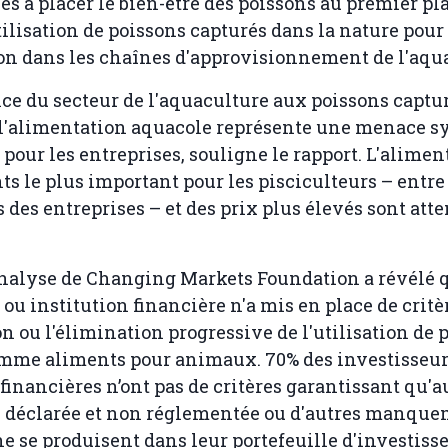
ses à placer le bien-être des poissons au premier pl
tilisation de poissons capturés dans la nature pour
on dans les chaînes d'approvisionnement de l'aqua
e du secteur de l'aquaculture aux poissons captur
 l'alimentation aquacole représente une menace s
our les entreprises, souligne le rapport. L'aliment
nts le plus important pour les pisciculteurs – entre
 des entreprises – et des prix plus élevés sont att
'analyse de Changing Markets Foundation a révélé
 ou institution financière n'a mis en place de crit
n ou l'élimination progressive de l'utilisation de 
mme aliments pour animaux. 70% des investisseurs
 financières n’ont pas de critères garantissant qu
n déclarée et non réglementée ou d'autres manque
e se produisent dans leur portefeuille d'investiss