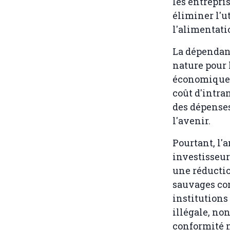
les entrepri
éliminer l'u
l'alimentati
La dépendanc
nature pour
économique p
coût d'intra
des dépenses
l'avenir.
Pourtant, l
investisseur
une réductio
sauvages co
institutions
illégale, no
conformité n