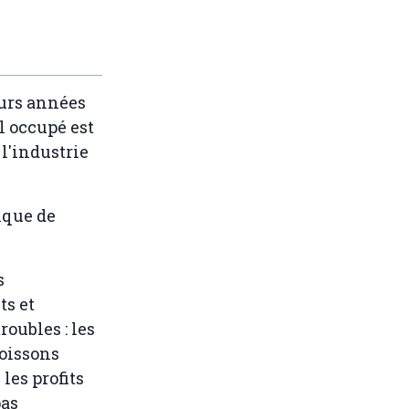
urs années
l occupé est
 l'industrie
nque de
s
ts et
oubles : les
poissons
les profits
pas