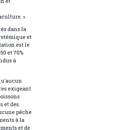
an et
culture. »
és dans la
ystémique et
ation est le
 50 et 70%
endus à
 qu'aucun
ères exigeant
poissons
 et des
'aucune pêche
ments à la
ements et de