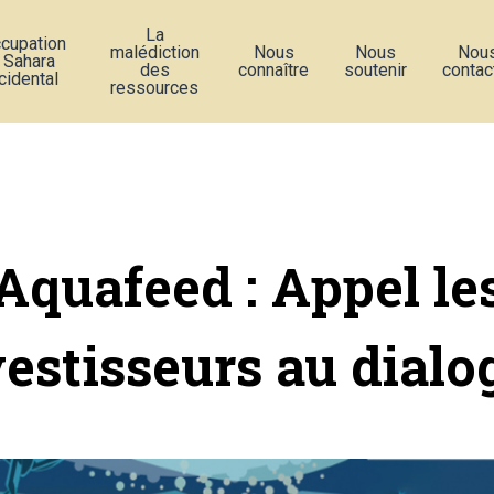
La
ccupation
malédiction
Nous
Nous
Nou
 Sahara
des
connaître
soutenir
contac
cidental
ressources
Aquafeed : Appel le
vestisseurs au dialo