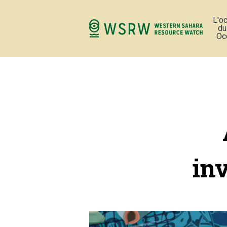
L'o
du
Oc
in