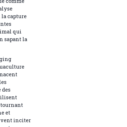
rçue comme
alyse
 la capture
antes
nimal qui
n sapant la
nging
quaculture
enacent
les
 des
ilisent
étournant
ne et
vent inciter