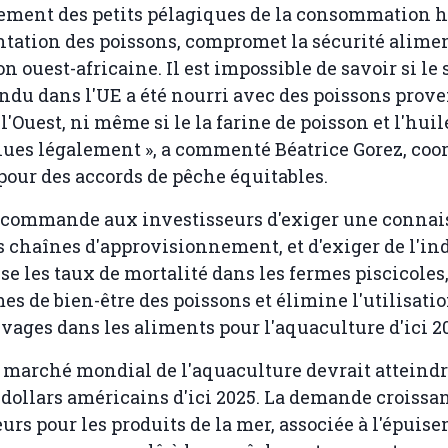
nement des petits pélagiques de la consommation
ntation des poissons, compromet la sécurité alime
on ouest-africaine. Il est impossible de savoir si l
ndu dans l'UE a été nourri avec des poissons prov
l'Ouest, ni même si le la farine de poisson et l'hui
nues légalement », a commenté Béatrice Gorez, coo
 pour des accords de pêche équitables.
recommande aux investisseurs d'exiger une conna
 chaînes d'approvisionnement, et d'exiger de l'in
ise les taux de mortalité dans les fermes piscicoles
s de bien-être des poissons et élimine l'utilisati
vages dans les aliments pour l'aquaculture d'ici 2
 marché mondial de l'aquaculture devrait atteindr
 dollars américains d'ici 2025. La demande croissa
s pour les produits de la mer, associée à l'épuis