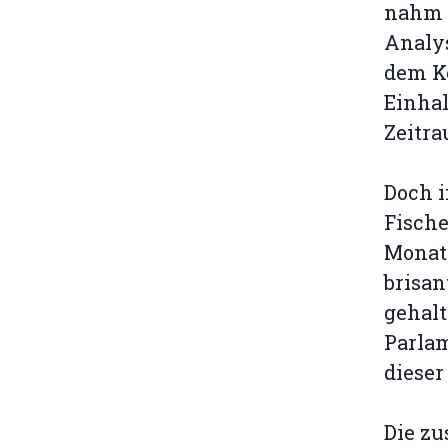
nahm 
Analy
dem Kö
Einha
Zeitra
Doch i
Fisch
Monate
brisan
gehalt
Parlam
dieser
Die z