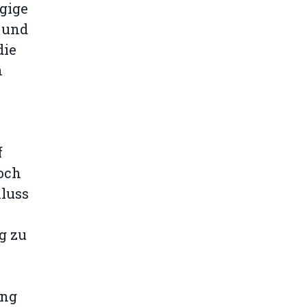
gige
 und
die
n
f
hoch
hluss
g zu
ung