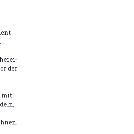
r
ment
m
herei-
or der
 mit
deln,
ähnen.