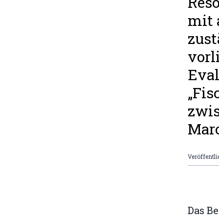
Res
mit 
zust
vor
Eval
„Fi
zwis
Maro
Veröffentli
Das B