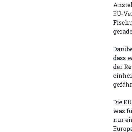
Anstel
EU-Ver
Fischu
gerade
Darübe
dass w
der Re
einhei
gefähr
Die EU
was f
nur ei
Europa