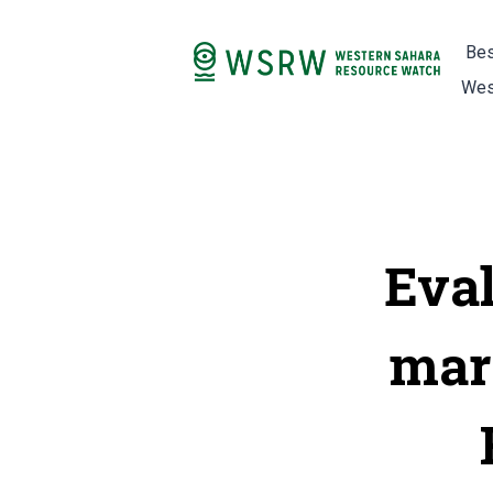
Bes
Wes
Eval
mar