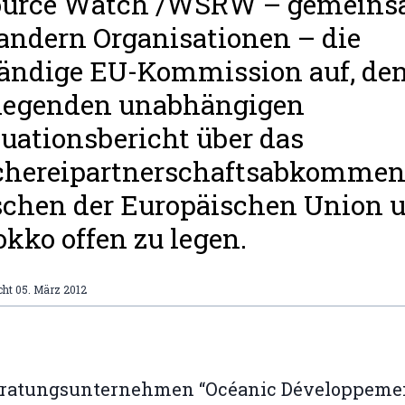
ource Watch /WSRW – gemein
andern Organisationen – die
ändige EU-Kommission auf, de
liegenden unabhängigen
uationsbericht über das
schereipartnerschaftsabkomme
chen der Europäischen Union 
kko offen zu legen.
cht
05. März 2012
eratungsunternehmen “Océanic Développeme