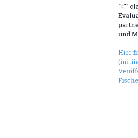
"="" c
Evalua
partn
und M
Hier f
(initi
Veröf
Fisch