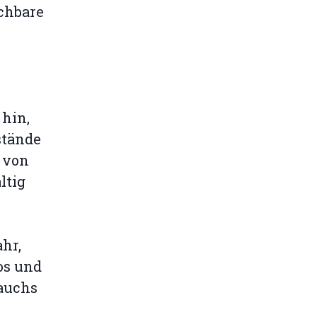
ichbare
 hin,
stände
e von
ltig
ahr,
os und
rauchs