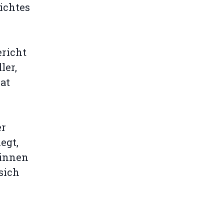
ichtes
ericht
ler,
at
er
egt,
rinnen
 sich