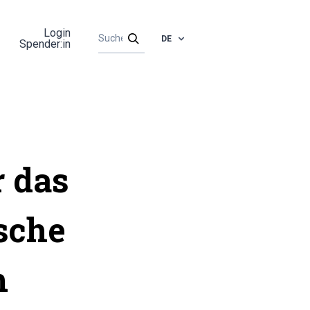
Login
DE
Spender:in
r das
sche
n