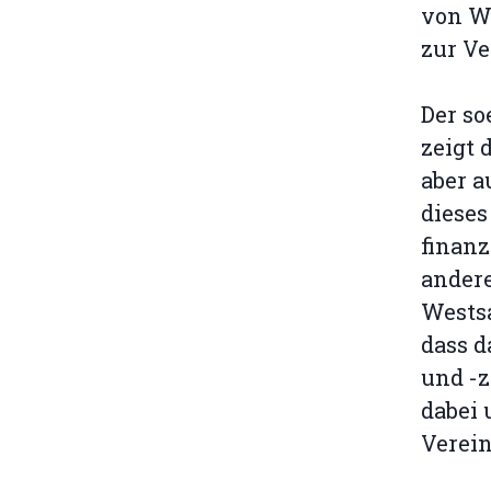
von W
zur Ve
Der so
zeigt 
aber a
dieses
finanz
andere
Westsa
dass 
und -z
dabei 
Verein