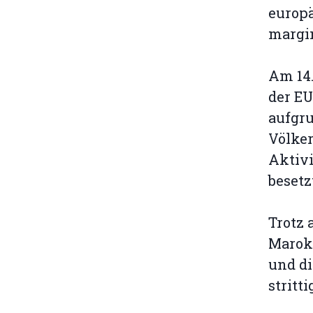
europä
margin
Am 14.
der EU
aufgru
Völker
Aktivi
besetz
Trotz 
Marok
und di
stritt