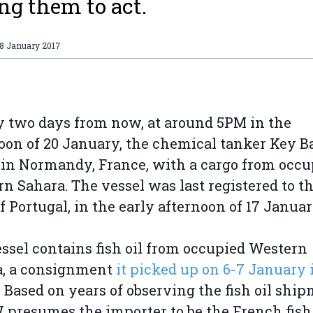
ng them to act.
18 January 2017
y two days from now, at around 5PM in the
oon of 20 January, the chemical tanker Key B
 in Normandy, France, with a cargo from occu
n Sahara. The vessel was last registered to t
f Portugal, in the early afternoon of 17 Januar
ssel contains fish oil from occupied Western
a, a consignment
it picked up on 6-7 January 
.
Based on years of observing the fish oil ship
resumes the importer to be the French fish 