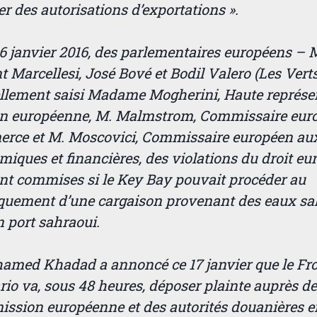
er des autorisations d’exportations ».
16 janvier 2016, des parlementaires européens – 
t Marcellesi, José Bové et Bodil Valero (Les Verts
iellement saisi Madame Mogherini, Haute représe
on européenne, M. Malmstrom, Commissaire eur
rce et M. Moscovici, Commissaire européen aux
iques et financières, des violations du droit eu
ent commises si le Key Bay pouvait procéder au
quement d’une cargaison provenant des eaux sa
n port sahraoui.
amed Khadad a annoncé ce 17 janvier que le Fr
rio va, sous 48 heures, déposer plainte auprès de
ssion européenne et des autorités douanières e