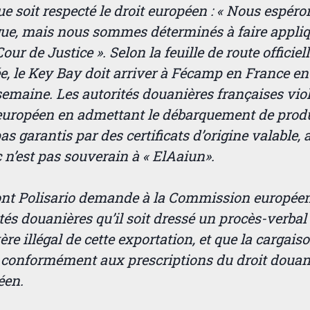
ue soit respecté le droit européen : « Nous espéro
ue, mais nous sommes déterminés à faire appliqu
Cour de Justice ». Selon la feuille de route officie
e, le Key Bay doit arriver à Fécamp en France en 
semaine. Les autorités douanières françaises viol
 européen en admettant le débarquement de produ
as garantis par des certificats d’origine valable, a
n’est pas souverain à « ElAaiun».
ont Polisario demande à la Commission européen
tés douanières qu’il soit dressé un procès-verbal
ère illégal de cette exportation, et que la cargaiso
e conformément aux prescriptions du droit douan
éen.