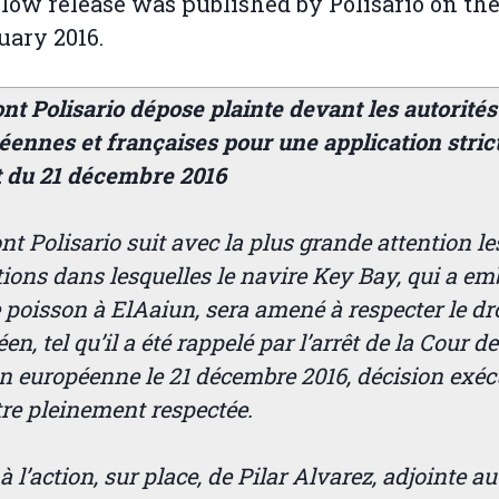
low release was published by Polisario on the
uary 2016.
nt Polisario dépose plainte devant les autorités
éennes et françaises pour une application stric
êt du 21 décembre 2016
nt Polisario suit avec la plus grande attention le
ions dans lesquelles le navire Key Bay, qui a e
e poisson à ElAaiun, sera amené à respecter le dr
en, tel qu’il a été rappelé par l’arrêt de la Cour de
n européenne le 21 décembre 2016, décision exéc
tre pleinement respectée.
à l’action, sur place, de Pilar Alvarez, adjointe a