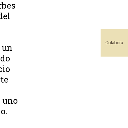
rbes
del
Colabora
 un
ndo
cio
rte
 uno
o.