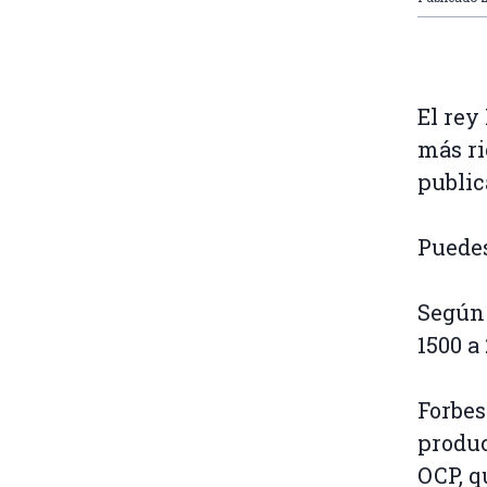
El re
más ri
public
Puedes
Según 
1500 a
Forbes
produc
OCP, q