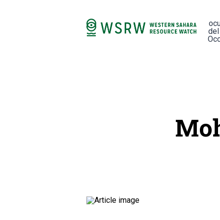
oc
del
Occ
Moh