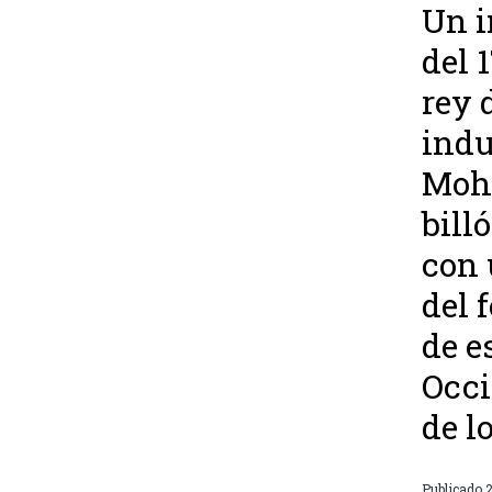
Un i
del 
rey 
indu
Moha
bill
con 
del 
de e
Occi
de l
Publicado
2