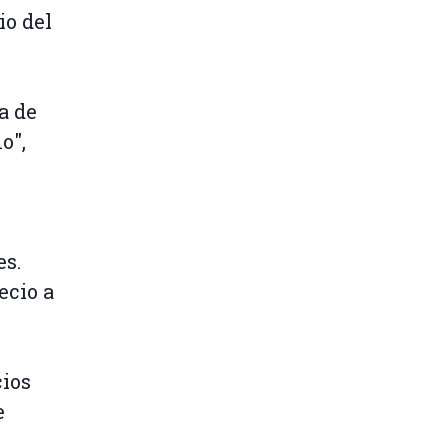
io del
a de
o",
es.
ecio a
cios
e