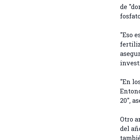
de "do
fosfato
"Eso e
fertil
asegur
invest
"En lo
Entonc
20", a
Otro a
del añ
tambié