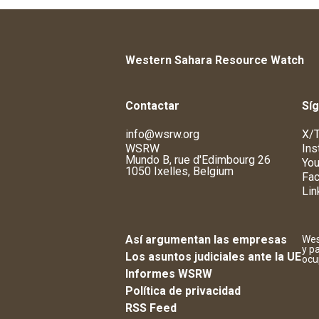
Western Sahara Resource Watch
Contactar
Sí
info@wsrw.org
X/T
WSRW
Ins
Mundo B, rue d'Edimbourg 26
You
1050 Ixelles, Belgium
Fa
Lin
Así argumentan las empresas
Wes
y p
Los asuntos judiciales ante la UE
ocu
Informes WSRW
Política de privacidad
RSS Feed