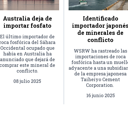
Australia deja de
Identificado
importar fosfato
importador japoné
de minerales de
El último importador de
conflicto
roca fosfórica del Sáhara
Occidental ocupado que
WSRW ha rastreado las
había en Australia ha
importaciones de roca
anunciado que dejará de
fosfórica hasta un muell
comprar este mineral de
adyacente a una subsidiar
conflicto.
de la empresa japonesa
Taiheiyo Cement
08 julio 2025
Corporation.
16 junio 2025