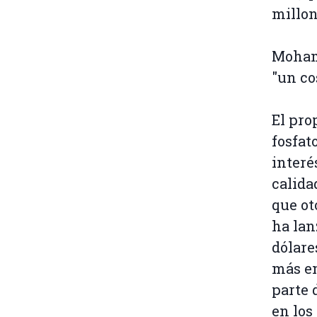
millon
Mohamm
"un co
El pro
fosfat
interé
calida
que ot
ha lan
dólare
más em
parte 
en los