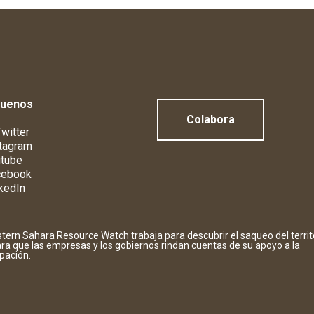
guenos
Colabora
witter
tagram
tube
cebook
kedIn
tern Sahara Resource Watch trabaja para descubrir el saqueo del territ
ara que las empresas y los gobiernos rindan cuentas de su apoyo a la
pación.