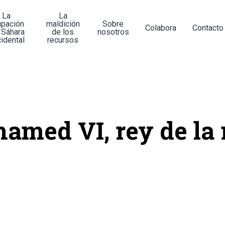
La
La
upación
maldición
Sobre
Colabora
Contacto
 Sáhara
de los
nosotros
idental
recursos
amed VI, rey de la 