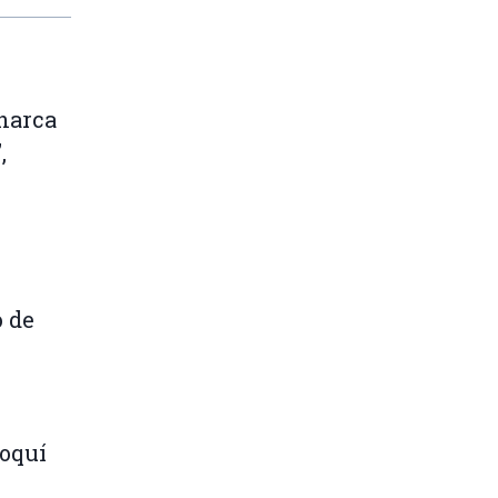
narca
,
o de
roquí