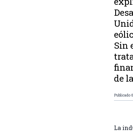
expl
Desa
Unid
eóli
Sin 
trat
fina
de l
Publicado
0
La ind