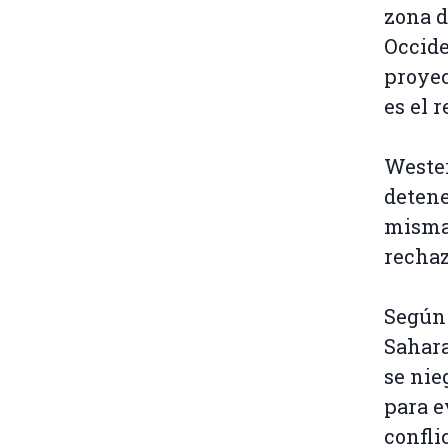
zona d
Occide
proyec
es el 
Wester
detene
mismas
rechaz
Según
Sahar
se nie
para e
confli