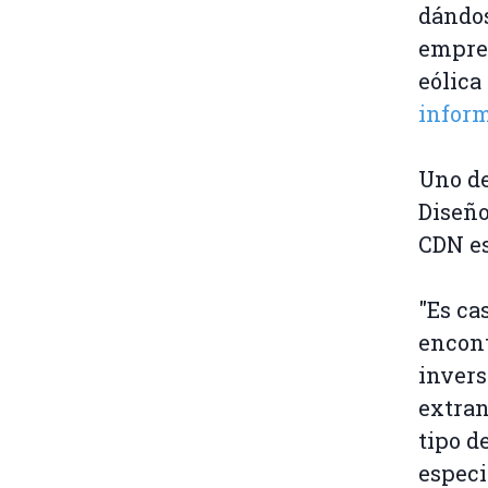
dándos
empres
eólica
infor
Uno de
Diseño
CDN es
"Es ca
encont
invers
extran
tipo d
especi