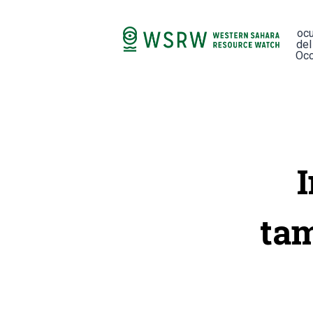
oc
del
Occ
tam