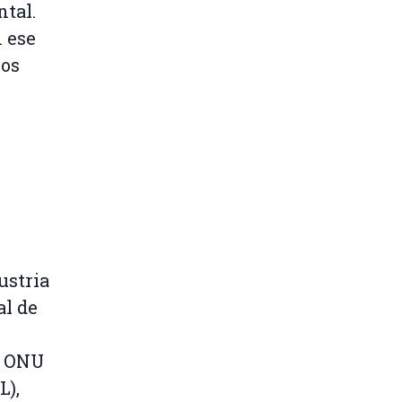
tal.
 ese
nos
ustria
al de
la ONU
L),