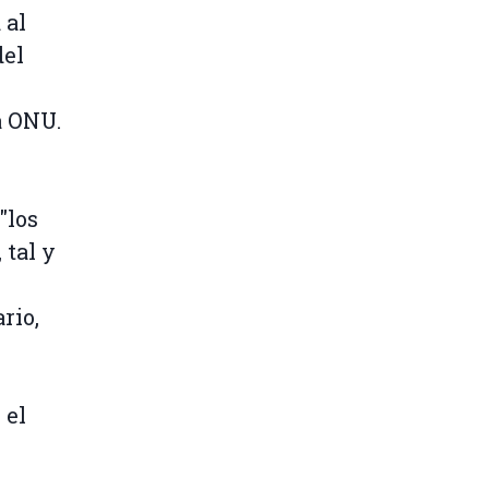
 al
del
a ONU.
"los
 tal y
rio,
 el