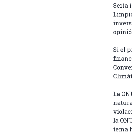
Sería 
Limpio
invers
opinió
Si el 
financ
Conven
Climá
La ONU
natura
violac
la ONU
tema h