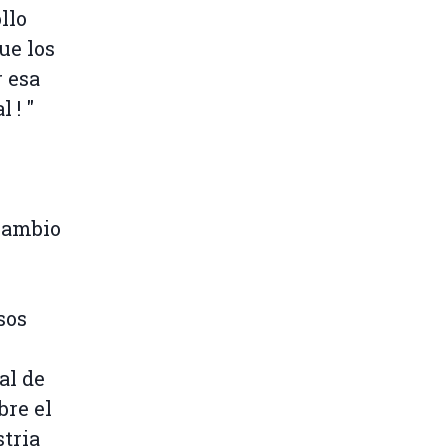
llo
ue los
r esa
 ! "
Cambio
sos
al de
bre el
tria