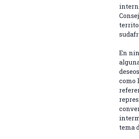
intern
Consej
territ
sudafr
En nin
alguna
deseos
como l
refere
repres
conver
interm
tema d