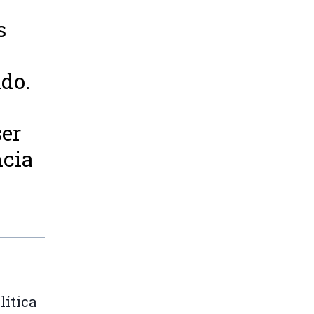
s
ado.
ser
ncia
lítica