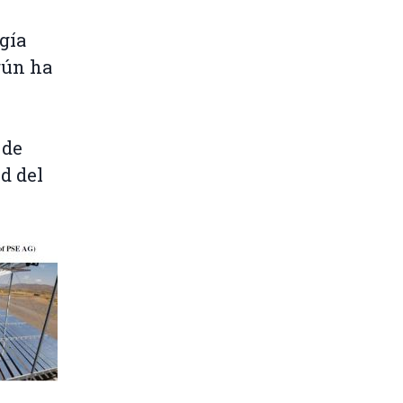
gía
gún ha
 de
d del