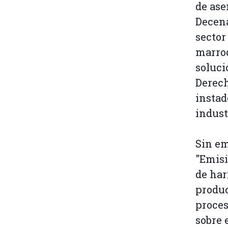
de ase
Decena
sector
marroq
soluci
Derech
instad
indust
Sin em
"Emisi
de har
produc
proces
sobre 