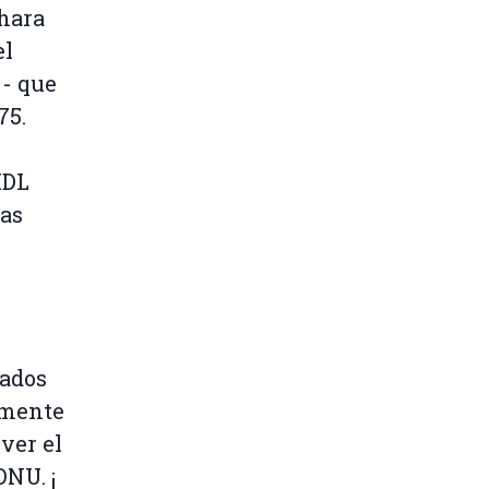
áhara
el
 - que
75.
MDL
las
vados
amente
ver el
ONU. ¡