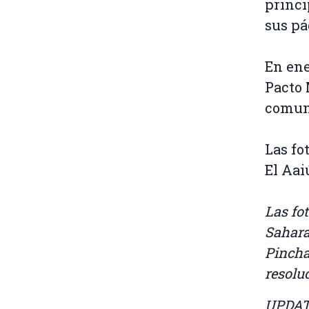
princi
sus pá
En ene
Pacto 
comuni
Las fo
El Aai
Las fo
Sahara
Pincha
resolu
UPDATE