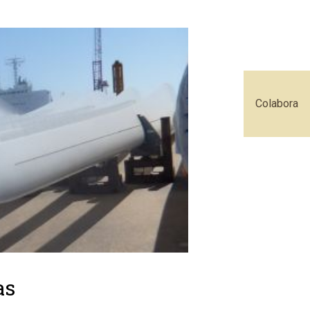
Colabora
as