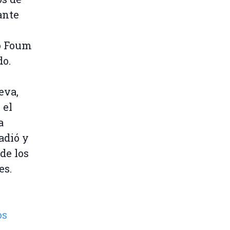
ante
co Foum
do.
eva,
 el
a
adió y
de los
es.
os