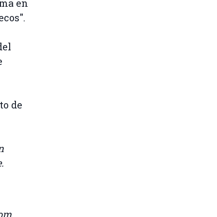
rma en
ecos".
del
e
to de
n
.
tom