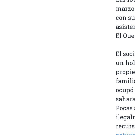
marzo 
con su
asiste
El Oue
El soc
un hol
propie
famili
ocupó 
sahara
Pocas 
ilegal
recurs