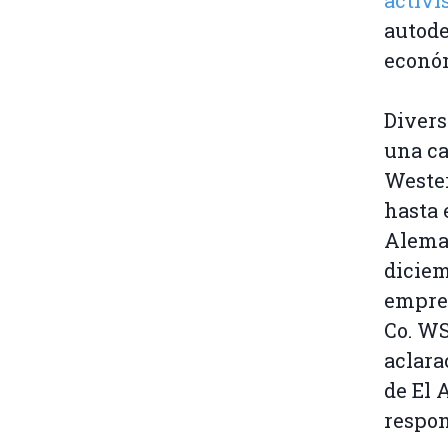
activi
autode
económ
Divers
una ca
Weste
hasta 
Aleman
diciem
empres
Co. WS
aclara
de El 
respon