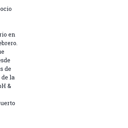
ocio
rio en
ebrero.
ue
esde
s de
 de la
bH &
puerto