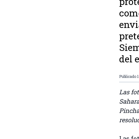
prot
come
envi
pret
Siem
del 
Publicado
Las fo
Sahara
Pincha
resolu
Las fo