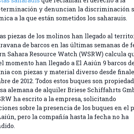
stas saharauis
que reclaman el derecho a la
terminación y denuncian la discriminación s
ica a la que están sometidos los saharauis.
as piezas de los molinos han llegado al territo
ravana de barcos en las últimas semanas de f
rn Sahara Resource Watch (WSRW) calcula q
el momento han llegado a El Aaiún 9 barcos d
ia con piezas y material diverso desde finale
bre de 2012. Todos estos buques son propiedad
a alemana de alquiler Briese Schiffahrts Gm
RW ha escrito a la empresa, solicitando
ciones sobre la presencia de los buques en el 
Aaiún, pero la compañía hasta la fecha no ha
dido.