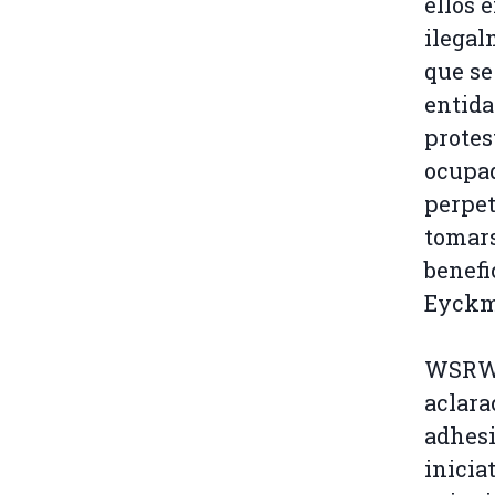
ellos 
ilegal
que se
entida
protes
ocupad
perpet
tomars
benefi
Eyckm
WSRW 
aclara
adhesi
inicia