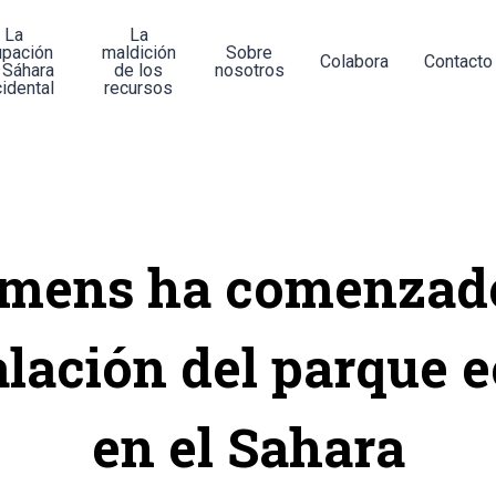
La
La
upación
maldición
Sobre
Colabora
Contacto
 Sáhara
de los
nosotros
idental
recursos
emens ha comenzado
alación del parque e
en el Sahara