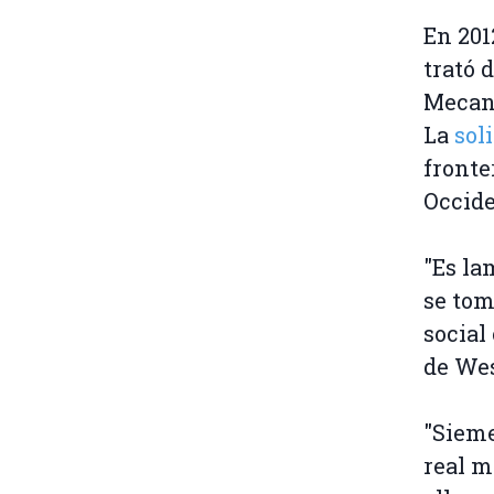
En 201
trató 
Mecani
La
soli
fronte
Occide
"Es l
se tom
social
de We
"Sieme
real m