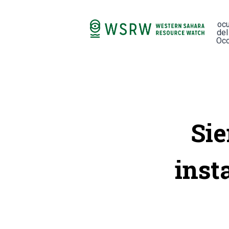
oc
del
Occ
Si
inst