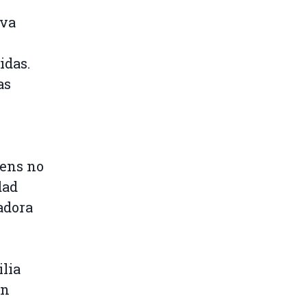
eva
idas.
as
ens no
dad
adora
lia
on