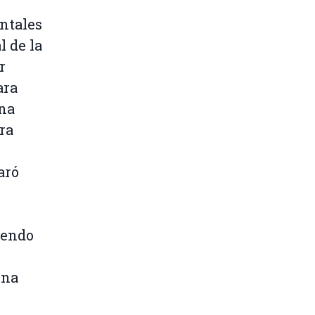
ntales
 de la
r
ara
ena
ra
aró
iendo
una