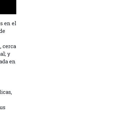
s en el
de
, cerca
al; y
uada en
icas,
nus