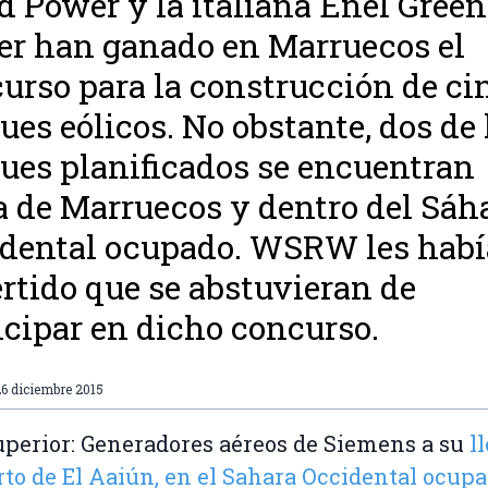
 Power y la italiana Enel Green
r han ganado en Marruecos el
urso para la construcción de ci
ues eólicos. No obstante, dos de 
ues planificados se encuentran
a de Marruecos y dentro del Sáh
dental ocupado. WSRW les habí
rtido que se abstuvieran de
icipar en dicho concurso.
6 diciembre 2015
uperior: Generadores aéreos de Siemens a su
l
rto de El Aaiún, en el Sahara Occidental ocup