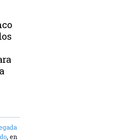
nco
los
ara
a
legada
ado
, en