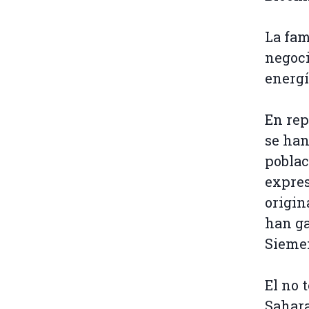
La fam
negoci
energí
En rep
se han
poblac
expre
origin
han ga
Siemen
El no 
Sahara