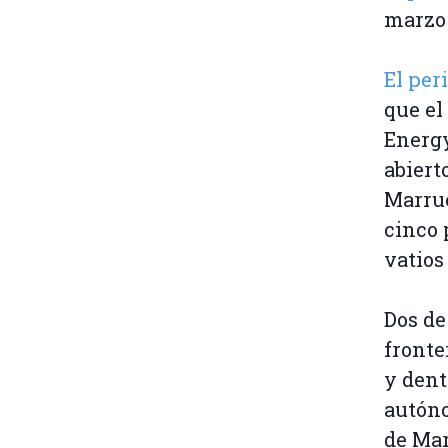
marzo 
El per
que el
Energy
abiert
Marrue
cinco 
vatios
Dos de
fronte
y dent
autóno
de Mar