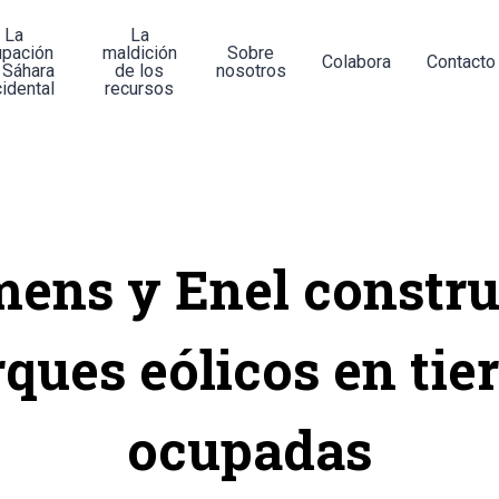
La
La
upación
maldición
Sobre
Colabora
Contacto
 Sáhara
de los
nosotros
idental
recursos
mens y Enel constru
ques eólicos en tie
ocupadas