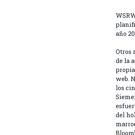
WSRW y
planif
año 20
Otros 
de la 
propia
web. N
los ci
Siemen
esfuer
del ho
marroq
Bloom