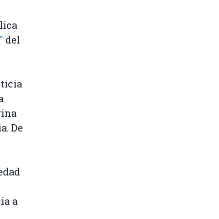
lica
"
del
ticia
a
gina
a. De
edad
ia a