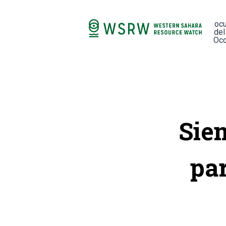
oc
del
Occ
Sie
par