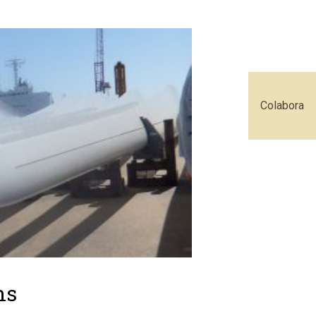
Colabora
ns