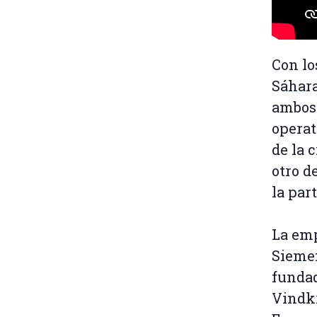
Con lo
Sáhara
ambos 
operat
de la 
otro d
la par
La emp
Siemen
fundad
Vindkr