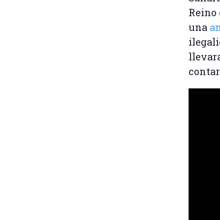
Reino 
una
an
ilegal
llevar
contar