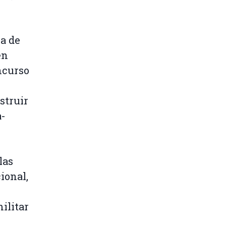
ia de
en
ncurso
struir
a-
las
ional,
ilitar