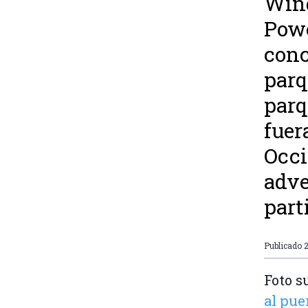
Wind
Powe
conc
parq
parq
fuer
Occi
adve
part
Publicado
2
Foto s
al pue