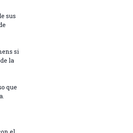
de sus
de
ens si
de la
so que
a.
l
con el