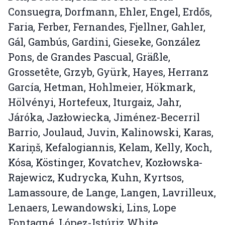
Consuegra, Dorfmann, Ehler, Engel, Erdős,
Faria, Ferber, Fernandes, Fjellner, Gahler,
Gál, Gambús, Gardini, Gieseke, González
Pons, de Grandes Pascual, Gräßle,
Grossetête, Grzyb, Gyürk, Hayes, Herranz
García, Hetman, Hohlmeier, Hökmark,
Hölvényi, Hortefeux, Iturgaiz, Jahr,
Járóka, Jazłowiecka, Jiménez-Becerril
Barrio, Joulaud, Juvin, Kalinowski, Karas,
Kariņš, Kefalogiannis, Kelam, Kelly, Koch,
Kósa, Köstinger, Kovatchev, Kozłowska-
Rajewicz, Kudrycka, Kuhn, Kyrtsos,
Lamassoure, de Lange, Langen, Lavrilleux,
Lenaers, Lewandowski, Lins, Lope
Fontagné, López-Istúriz White,