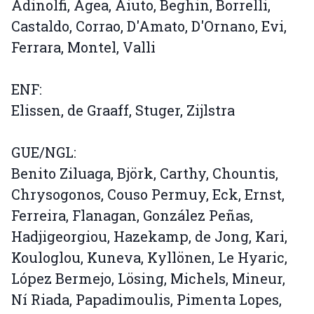
Adinolfi, Agea, Aiuto, Beghin, Borrelli,
Castaldo, Corrao, D'Amato, D'Ornano, Evi,
Ferrara, Montel, Valli
ENF:
Elissen, de Graaff, Stuger, Zijlstra
GUE/NGL:
Benito Ziluaga, Björk, Carthy, Chountis,
Chrysogonos, Couso Permuy, Eck, Ernst,
Ferreira, Flanagan, González Peñas,
Hadjigeorgiou, Hazekamp, de Jong, Kari,
Kouloglou, Kuneva, Kyllönen, Le Hyaric,
López Bermejo, Lösing, Michels, Mineur,
Ní Riada, Papadimoulis, Pimenta Lopes,