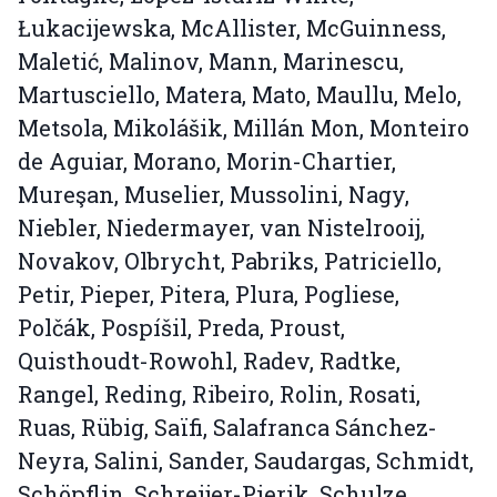
Łukacijewska, McAllister, McGuinness,
Maletić, Malinov, Mann, Marinescu,
Martusciello, Matera, Mato, Maullu, Melo,
Metsola, Mikolášik, Millán Mon, Monteiro
de Aguiar, Morano, Morin-Chartier,
Mureşan, Muselier, Mussolini, Nagy,
Niebler, Niedermayer, van Nistelrooij,
Novakov, Olbrycht, Pabriks, Patriciello,
Petir, Pieper, Pitera, Plura, Pogliese,
Polčák, Pospíšil, Preda, Proust,
Quisthoudt-Rowohl, Radev, Radtke,
Rangel, Reding, Ribeiro, Rolin, Rosati,
Ruas, Rübig, Saïfi, Salafranca Sánchez-
Neyra, Salini, Sander, Saudargas, Schmidt,
Schöpflin, Schreijer-Pierik, Schulze,