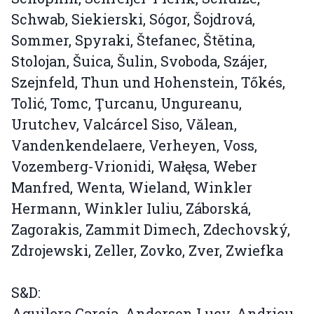
Schwab, Siekierski, Sógor, Šojdrová,
Sommer, Spyraki, Štefanec, Štětina,
Stolojan, Šuica, Šulin, Svoboda, Szájer,
Szejnfeld, Thun und Hohenstein, Tőkés,
Tolić, Tomc, Ţurcanu, Ungureanu,
Urutchev, Valcárcel Siso, Vălean,
Vandenkendelaere, Verheyen, Voss,
Vozemberg-Vrionidi, Wałęsa, Weber
Manfred, Wenta, Wieland, Winkler
Hermann, Winkler Iuliu, Záborská,
Zagorakis, Zammit Dimech, Zdechovský,
Zdrojewski, Zeller, Zovko, Zver, Zwiefka
S&D:
Aguilera García, Anderson Lucy, Andrieu,