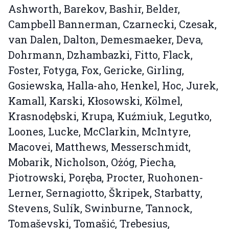
Ashworth, Barekov, Bashir, Belder,
Campbell Bannerman, Czarnecki, Czesak,
van Dalen, Dalton, Demesmaeker, Deva,
Dohrmann, Dzhambazki, Fitto, Flack,
Foster, Fotyga, Fox, Gericke, Girling,
Gosiewska, Halla-aho, Henkel, Hoc, Jurek,
Kamall, Karski, Kłosowski, Kölmel,
Krasnodębski, Krupa, Kuźmiuk, Legutko,
Loones, Lucke, McClarkin, McIntyre,
Macovei, Matthews, Messerschmidt,
Mobarik, Nicholson, Ożóg, Piecha,
Piotrowski, Poręba, Procter, Ruohonen-
Lerner, Sernagiotto, Škripek, Starbatty,
Stevens, Sulík, Swinburne, Tannock,
Tomaševski, Tomašić, Trebesius,