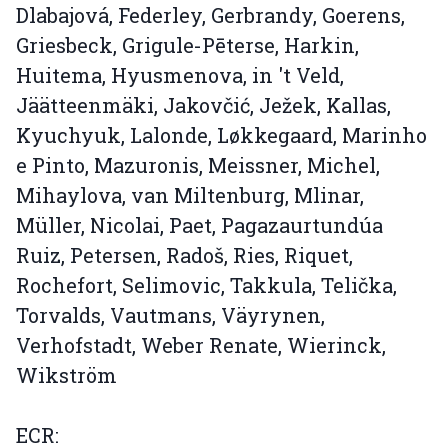
Dlabajová, Federley, Gerbrandy, Goerens,
Griesbeck, Grigule-Pēterse, Harkin,
Huitema, Hyusmenova, in 't Veld,
Jäätteenmäki, Jakovčić, Ježek, Kallas,
Kyuchyuk, Lalonde, Løkkegaard, Marinho
e Pinto, Mazuronis, Meissner, Michel,
Mihaylova, van Miltenburg, Mlinar,
Müller, Nicolai, Paet, Pagazaurtundúa
Ruiz, Petersen, Radoš, Ries, Riquet,
Rochefort, Selimovic, Takkula, Telička,
Torvalds, Vautmans, Väyrynen,
Verhofstadt, Weber Renate, Wierinck,
Wikström
ECR: