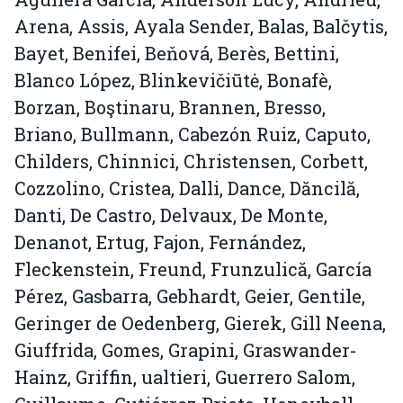
Arena, Assis, Ayala Sender, Balas, Balčytis,
Bayet, Benifei, Beňová, Berès, Bettini,
Blanco López, Blinkevičiūtė, Bonafè,
Borzan, Boştinaru, Brannen, Bresso,
Briano, Bullmann, Cabezón Ruiz, Caputo,
Childers, Chinnici, Christensen, Corbett,
Cozzolino, Cristea, Dalli, Dance, Dăncilă,
Danti, De Castro, Delvaux, De Monte,
Denanot, Ertug, Fajon, Fernández,
Fleckenstein, Freund, Frunzulică, García
Pérez, Gasbarra, Gebhardt, Geier, Gentile,
Geringer de Oedenberg, Gierek, Gill Neena,
Giuffrida, Gomes, Grapini, Graswander-
Hainz, Griffin, ualtieri, Guerrero Salom,