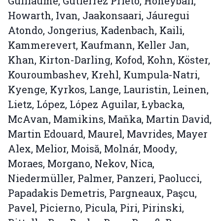
Guillaume, Gutiérrez Prieto, Honeyball,
Howarth, Ivan, Jaakonsaari, Jáuregui
Atondo, Jongerius, Kadenbach, Kaili,
Kammerevert, Kaufmann, Keller Jan,
Khan, Kirton-Darling, Kofod, Kohn, Köster,
Kouroumbashev, Krehl, Kumpula-Natri,
Kyenge, Kyrkos, Lange, Lauristin, Leinen,
Lietz, López, López Aguilar, Łybacka,
McAvan, Mamikins, Maňka, Martin David,
Martin Edouard, Maurel, Mavrides, Mayer
Alex, Melior, Moisă, Molnár, Moody,
Moraes, Morgano, Nekov, Nica,
Niedermüller, Palmer, Panzeri, Paolucci,
Papadakis Demetris, Pargneaux, Paşcu,
Pavel, Picierno, Picula, Piri, Pirinski,