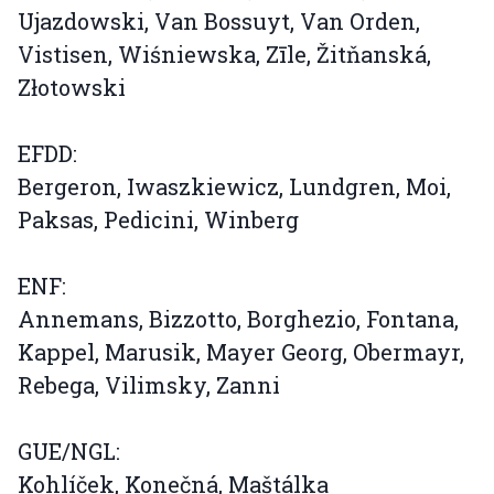
Ujazdowski, Van Bossuyt, Van Orden,
Vistisen, Wiśniewska, Zīle, Žitňanská,
Złotowski
EFDD:
Bergeron, Iwaszkiewicz, Lundgren, Moi,
Paksas, Pedicini, Winberg
ENF:
Annemans, Bizzotto, Borghezio, Fontana,
Kappel, Marusik, Mayer Georg, Obermayr,
Rebega, Vilimsky, Zanni
GUE/NGL:
Kohlíček, Konečná, Maštálka