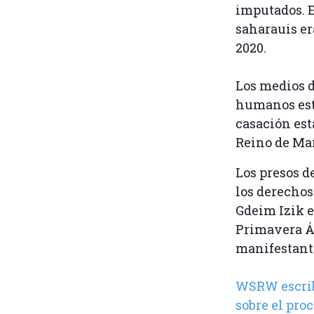
imputados. E
saharauis er
2020.
Los medios d
humanos está
casación est
Reino de Mar
Los presos d
los derecho
Gdeim Izik e
Primavera Ár
manifestant
WSRW escrib
sobre el proc