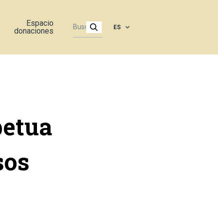
Espacio
ES
donaciones
petua
sos