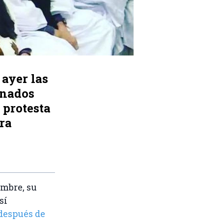
 ayer las
inados
 protesta
ra
embre, su
sí
después de