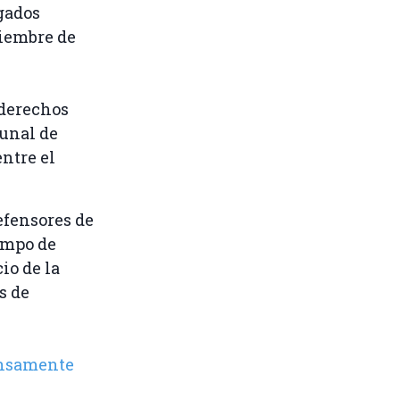
gados
viembre de
 derechos
bunal de
ntre el
defensores de
ampo de
io de la
s de
ensamente