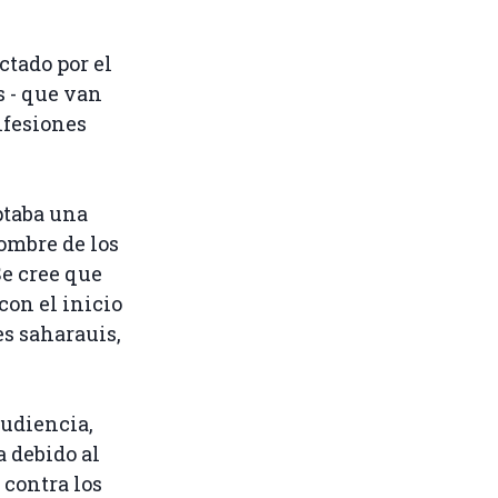
ctado por el
s - que van
onfesiones
ptaba una
ombre de los
Se cree que
con el inicio
es saharauis,
audiencia,
a debido al
 contra los