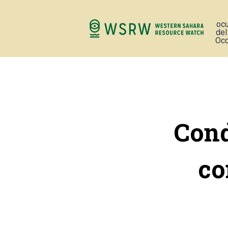
oc
del
Occ
Cond
co