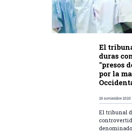
El tribun
duras co
"presos d
por la m
Occidenta
26 noviembre 2020
El tribunal 
controvertid
denominados 