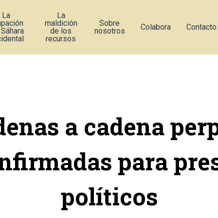
La
La
upación
maldición
Sobre
Colabora
Contacto
 Sáhara
de los
nosotros
idental
recursos
enas a cadena per
nfirmadas para pre
políticos