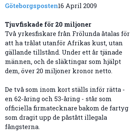
Göteborgsposten
16 April 2009
Tjuvfiskade för 20 miljoner
Två yrkesfiskare från Frölunda åtalas för
att ha trålat utanför Afrikas kust, utan
gällande tillstånd. Under ett år tjänade
männen, och de släktingar som hjälpt
dem, över 20 miljoner kronor netto.
De två som inom kort ställs inför rätta -
en 62-åring och 53-åring - står som
officiella firmatecknare bakom de fartyg
som dragit upp de påstått illegala
fångsterna.