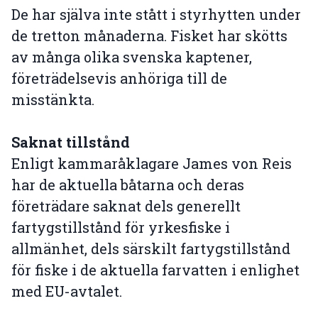
De har själva inte stått i styrhytten under
de tretton månaderna. Fisket har skötts
av många olika svenska kaptener,
företrädelsevis anhöriga till de
misstänkta.
Saknat tillstånd
Enligt kammaråklagare James von Reis
har de aktuella båtarna och deras
företrädare saknat dels generellt
fartygstillstånd för yrkesfiske i
allmänhet, dels särskilt fartygstillstånd
för fiske i de aktuella farvatten i enlighet
med EU-avtalet.