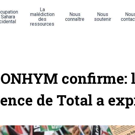
La
ccupation
malédiction
Nous
Nous
Nou
 Sahara
des
connaître
soutenir
contac
cidental
ressources
'ONHYM confirme: 
cence de Total a exp