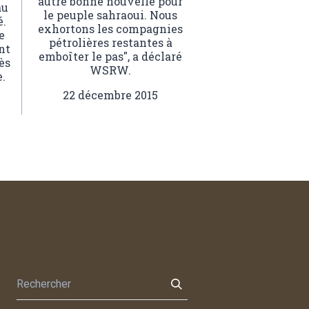
autre bonne nouvelle pour
au
le peuple sahraoui. Nous
é.
exhortons les compagnies
e
pétrolières restantes à
nt
emboîter le pas", a déclaré
ès
WSRW.
e.
22 décembre 2015