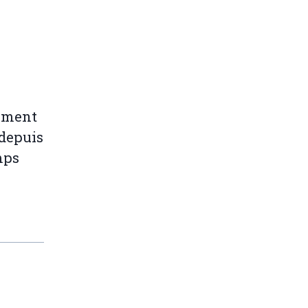
tement
é depuis
mps