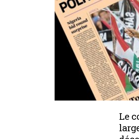
Le c
larg