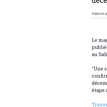
déce
Publié
08 d
Le mag
publié
au Sah
"Une s
confir
décemb
étape 
Trouve