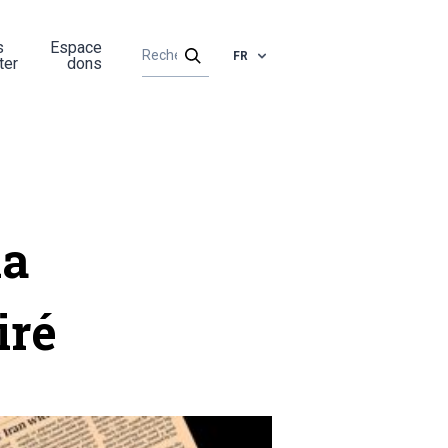
s
Espace
FR
ter
dons
la
iré