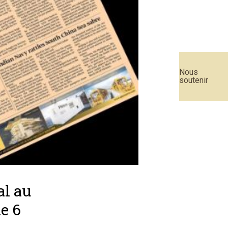
Nous
soutenir
al au
e 6