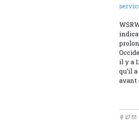
servic
WSRW n
indica
prolon
Occide
il y a 
qu’il 
avant 