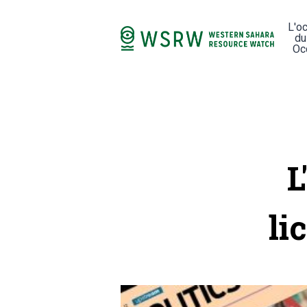
L'o
du
Oc
L
li