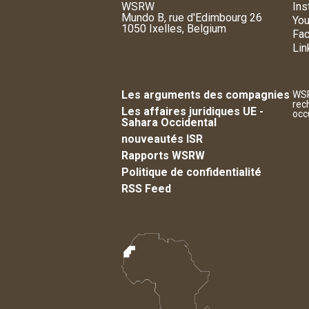
WSRW
Ins
Mundo B, rue d'Edimbourg 26
You
1050 Ixelles, Belgium
Fa
Lin
Les arguments des compagnies
WSR
rec
Les affaires juridiques UE -
occ
Sahara Occidental
nouveautés ISR
Rapports WSRW
Politique de confidentialité
RSS Feed