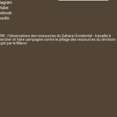
tagram
tube
cebook
kedIn
W - l'observatoire des ressources du Sahara Occidental - travaille à
hercher et faire campagne contre le pillage des ressources du territoire
upé par le Maroc.