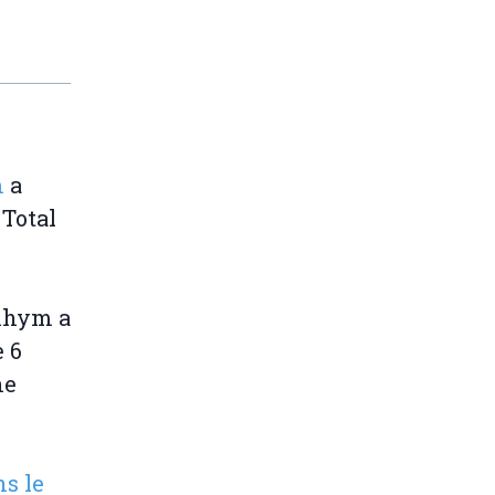
m
a
 Total
nhym a
e 6
ne
ns le