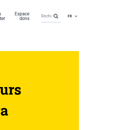
s
Espace
FR
ter
dons
eurs
ra