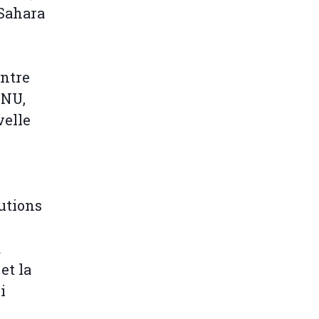
 Sahara
entre
ONU,
velle
lutions
a
et la
i