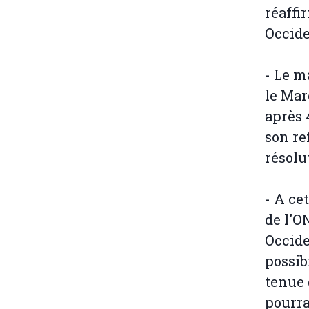
réaffi
Occide
- Le m
le Mar
après 
son re
résolu
- A ce
de l'O
Occide
possib
tenue 
pourra