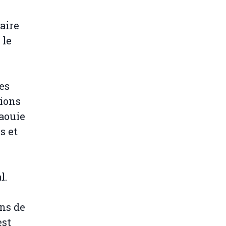
aire
 le
les
tions
aouie
s et
l.
ons de
est