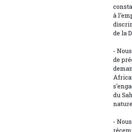
consta
à l'em
discri
de la 
- Nous
de pré
demand
Africa
s'enga
du Sah
nature
- Nous
récemm