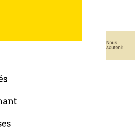
Nous
soutenir
e
és
enant
ses