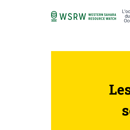
L'o
du
Oc
Les
s