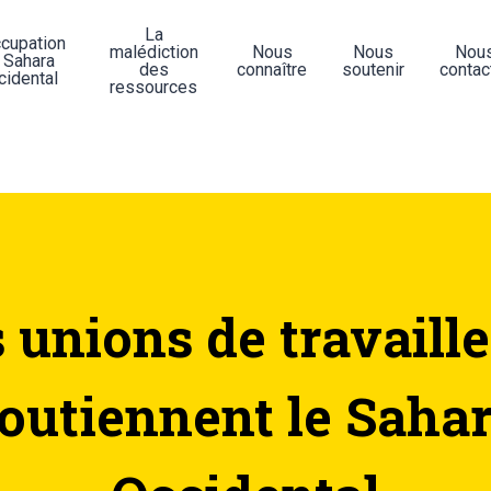
La
ccupation
malédiction
Nous
Nous
Nou
 Sahara
des
connaître
soutenir
contac
cidental
ressources
 unions de travaill
outiennent le Saha