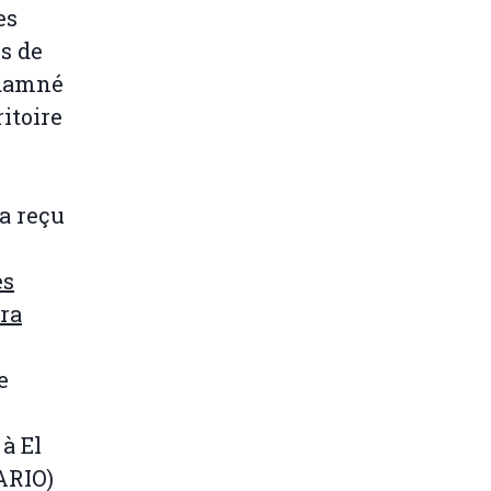
es
s de
ndamné
itoire
 a reçu
es
ara
e
 à El
ARIO)