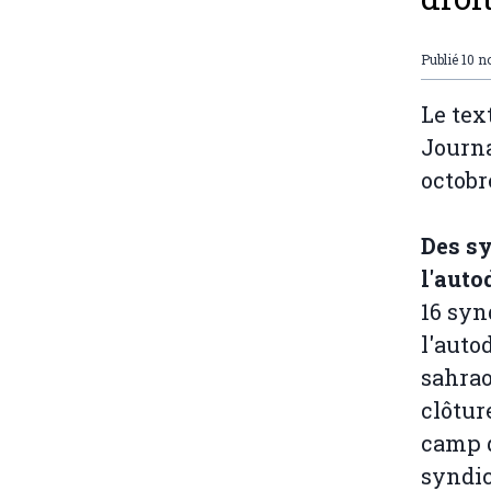
Publié
10 n
Le tex
Journa
octobr
Des s
l'auto
16 syn
l'auto
sahrao
clôtur
camp d
syndic