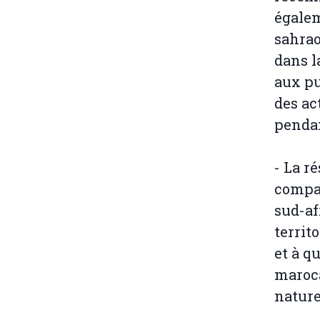
égalem
sahrao
dans l
aux pu
des ac
pendan
- La r
compag
sud-af
territ
et à q
maroca
nature