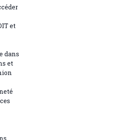
ccéder
OIT et
.
ée dans
ns et
nion
ineté
rces
ons