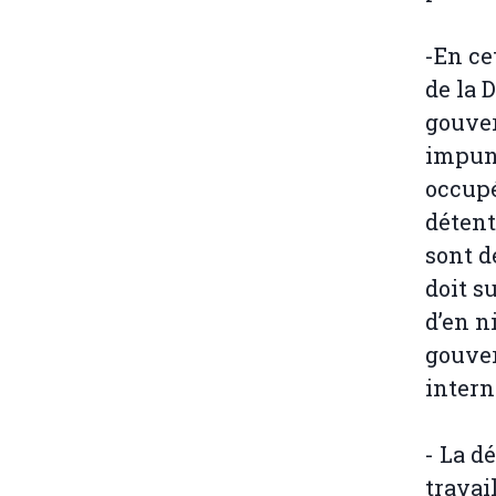
-En ce
de la 
gouver
impuni
occupé
détent
sont d
doit s
d’en n
gouve
intern
- La d
travai