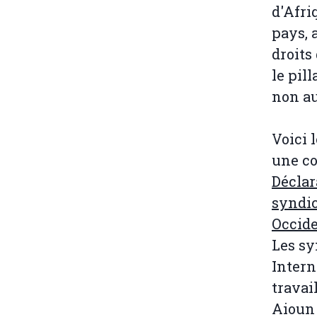
d'Afri
pays, 
droits
le pil
non a
Voici 
une co
Déclar
syndic
Occide
Les sy
Intern
travai
Aioun 