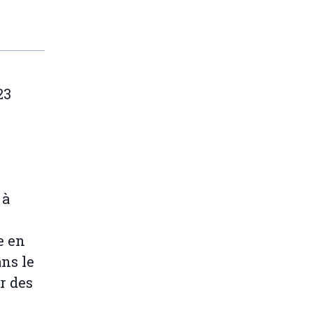
23
 à
e en
ns le
r des