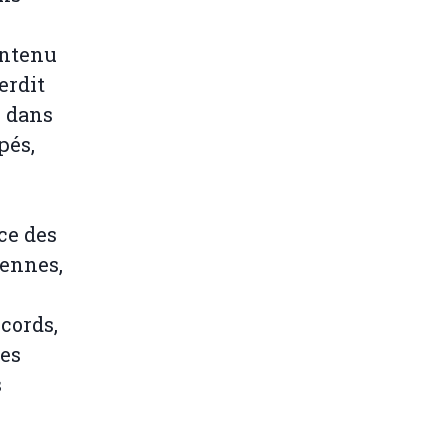
ontenu
erdit
r dans
pés,
nce des
iennes,
cords,
ies
s