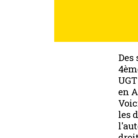
Des 
4ème
UGTS
en A
Voic
les 
l'au
droi