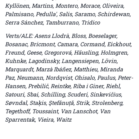
Kyllönen, Martins, Montero, Morace, Oliveira,
Palmisano, Pedulla', Salis, Saramo, Schirdewan,
Serra Sánchez, Tamburrano, Tridico
Verts/ALE: Asens Llodrà, Bloss, Boeselager,
Bosanac, Bricmont, Camara, Cormand, Eickhout,
Freund, Geese, Gregorová, Häusling, Holmgren,
Kuhnke, Lagodinsky, Langensiepen, Lövin,
Marquardt, Marzà Ibáñez, Matthieu, Miranda
Paz, Neumann, Nordqvist, Ohisalo, Paulus, Peter-
Hansen, Prebilič, Reintke, Riba i Giner, Riehl,
Satouri, Sbai, Schilling, Scuderi, Sinkevičius,
Søvndal, Staķis, Ştefănuță, Strik, Strolenberg,
Tegethoff, Toussaint, Van Lanschot, Van
Sparrentak, Vieira, Waitz