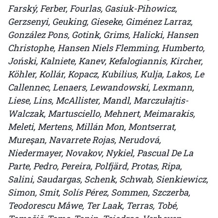
Farský, Ferber, Fourlas, Gasiuk-Pihowicz,
Gerzsenyi, Geuking, Gieseke, Giménez Larraz,
González Pons, Gotink, Grims, Halicki, Hansen
Christophe, Hansen Niels Flemming, Humberto,
Joński, Kalniete, Kanev, Kefalogiannis, Kircher,
Köhler, Kollár, Kopacz, Kubilius, Kulja, Lakos, Le
Callennec, Lenaers, Lewandowski, Lexmann,
Liese, Lins, McAllister, Mandl, Marczułajtis-
Walczak, Martusciello, Mehnert, Meimarakis,
Meleti, Mertens, Millán Mon, Montserrat,
Mureşan, Navarrete Rojas, Nerudová,
Niedermayer, Novakov, Nykiel, Pascual De La
Parte, Pedro, Pereira, Polfjärd, Protas, Ripa,
Salini, Saudargas, Schenk, Schwab, Sienkiewicz,
Simon, Smit, Solís Pérez, Sommen, Szczerba,
Teodorescu Måwe, Ter Laak, Terras, Tobé,