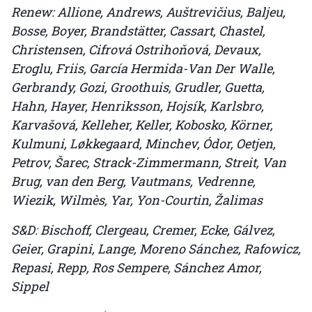
Renew: Allione, Andrews, Auštrevičius, Baljeu,
Bosse, Boyer, Brandstätter, Cassart, Chastel,
Christensen, Cifrová Ostrihoňová, Devaux,
Eroglu, Friis, García Hermida-Van Der Walle,
Gerbrandy, Gozi, Groothuis, Grudler, Guetta,
Hahn, Hayer, Henriksson, Hojsík, Karlsbro,
Karvašová, Kelleher, Keller, Kobosko, Körner,
Kulmuni, Løkkegaard, Minchev, Ódor, Oetjen,
Petrov, Šarec, Strack-Zimmermann, Streit, Van
Brug, van den Berg, Vautmans, Vedrenne,
Wiezik, Wilmès, Yar, Yon-Courtin, Žalimas
S&D: Bischoff, Clergeau, Cremer, Ecke, Gálvez,
Geier, Grapini, Lange, Moreno Sánchez, Rafowicz,
Repasi, Repp, Ros Sempere, Sánchez Amor,
Sippel