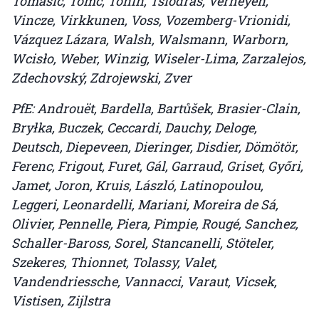
Tomašič, Tomc, Tonin, Tsiodras, Verheyen,
Vincze, Virkkunen, Voss, Vozemberg-Vrionidi,
Vázquez Lázara, Walsh, Walsmann, Warborn,
Wcisło, Weber, Winzig, Wiseler-Lima, Zarzalejos,
Zdechovský, Zdrojewski, Zver
PfE: Androuët, Bardella, Bartůšek, Brasier-Clain,
Bryłka, Buczek, Ceccardi, Dauchy, Deloge,
Deutsch, Diepeveen, Dieringer, Disdier, Dömötör,
Ferenc, Frigout, Furet, Gál, Garraud, Griset, Győri,
Jamet, Joron, Kruis, László, Latinopoulou,
Leggeri, Leonardelli, Mariani, Moreira de Sá,
Olivier, Pennelle, Piera, Pimpie, Rougé, Sanchez,
Schaller-Baross, Sorel, Stancanelli, Stöteler,
Szekeres, Thionnet, Tolassy, Valet,
Vandendriessche, Vannacci, Varaut, Vicsek,
Vistisen, Zijlstra