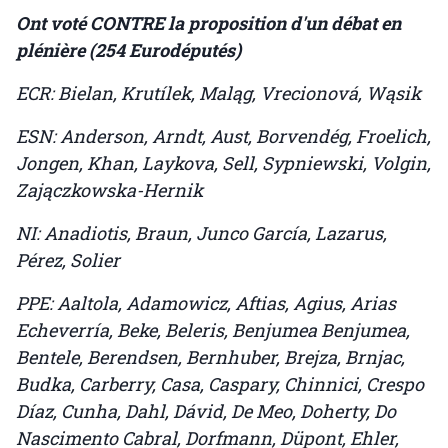
Ont voté CONTRE la proposition d'un débat en
plénière (254 Eurodéputés)
ECR: Bielan, Krutílek, Maląg, Vrecionová, Wąsik
ESN: Anderson, Arndt, Aust, Borvendég, Froelich,
Jongen, Khan, Laykova, Sell, Sypniewski, Volgin,
Zajączkowska-Hernik
NI: Anadiotis, Braun, Junco García, Lazarus,
Pérez, Solier
PPE: Aaltola, Adamowicz, Aftias, Agius, Arias
Echeverría, Beke, Beleris, Benjumea Benjumea,
Bentele, Berendsen, Bernhuber, Brejza, Brnjac,
Budka, Carberry, Casa, Caspary, Chinnici, Crespo
Díaz, Cunha, Dahl, Dávid, De Meo, Doherty, Do
Nascimento Cabral, Dorfmann, Düpont, Ehler,