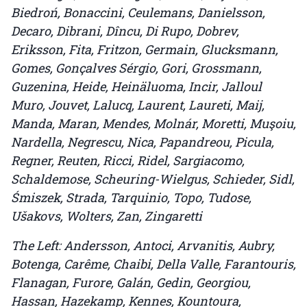
Biedroń, Bonaccini, Ceulemans, Danielsson,
Decaro, Dibrani, Dîncu, Di Rupo, Dobrev,
Eriksson, Fita, Fritzon, Germain, Glucksmann,
Gomes, Gonçalves Sérgio, Gori, Grossmann,
Guzenina, Heide, Heinäluoma, Incir, Jalloul
Muro, Jouvet, Lalucq, Laurent, Laureti, Maij,
Manda, Maran, Mendes, Molnár, Moretti, Muşoiu,
Nardella, Negrescu, Nica, Papandreou, Picula,
Regner, Reuten, Ricci, Ridel, Sargiacomo,
Schaldemose, Scheuring-Wielgus, Schieder, Sidl,
Śmiszek, Strada, Tarquinio, Topo, Tudose,
Ušakovs, Wolters, Zan, Zingaretti
The Left: Andersson, Antoci, Arvanitis, Aubry,
Botenga, Carême, Chaibi, Della Valle, Farantouris,
Flanagan, Furore, Galán, Gedin, Georgiou,
Hassan, Hazekamp, Kennes, Kountoura,