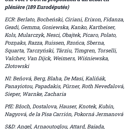
plénière (189 Eurodéputés)
ECR: Berlato, Bocheński, Ciriani, Erixon, Fidanza,
Geadi, Gemma, Gosiewska, Kanko, Kartheiser,
Kols, Mularczyk, Nesci, Obajtek, Picaro, Polato,
Pozņaks, Razza, Ruissen, Rzońca, Sberna,
Squarta, Tarczyński, Târziu, Timgren, Torselli,
Valchev, Van Dijck, Weimers, Wiśniewska,
Złotowski
NI: Beňová, Berg, Blaha, De Masi, Kaliňák,
Panayiotou, Papadakis, Pürner, Roth Neveďalová,
Sieper, Warnke, Zacharia
PfE: Bžoch, Dostalova, Hauser, Knotek, Kubín,
Nagyová, de la Pisa Carrión, Pokorná Jermanová
S&D: Angel, Arnaoutoglou, Attard, Bajada,