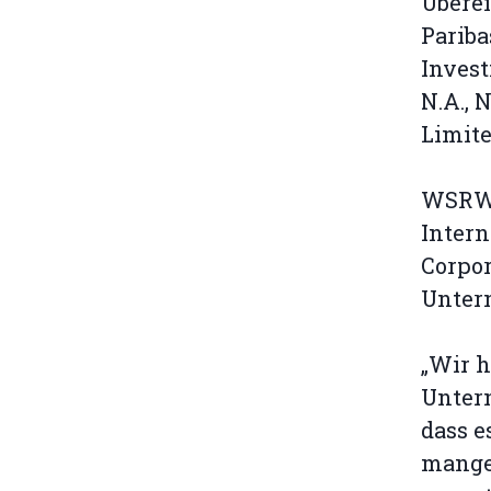
Überei
Pariba
Invest
N.A., 
Limit
WSRW h
Intern
Corpor
Unter
„Wir h
Unter
dass e
mangel