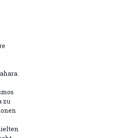
re
ahara.
osmos
a zu
ionen
ielten