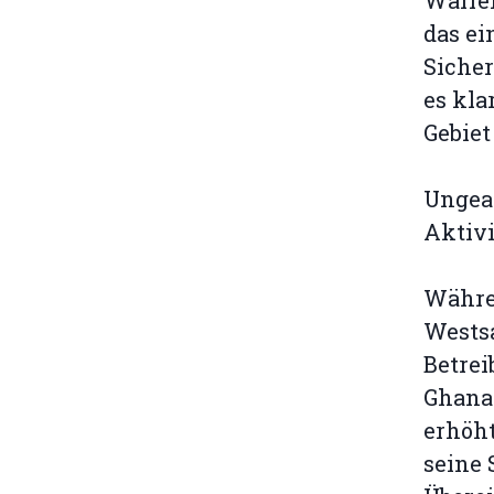
Waffen
das ei
Sicher
es kla
Gebiet 
Ungea
Aktivi
Währe
Westsa
Betrei
Ghanas
erhöht
seine 