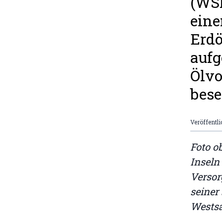
(WSR
eine
Erd
aufg
Ölvo
bese
Veröffentli
Foto o
Inseln
Versor
seiner
Wests