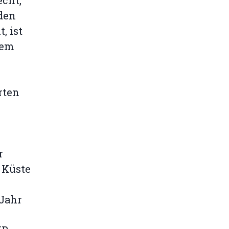
echt,
den
, ist
sem
rten
.
r
 Küste
 Jahr