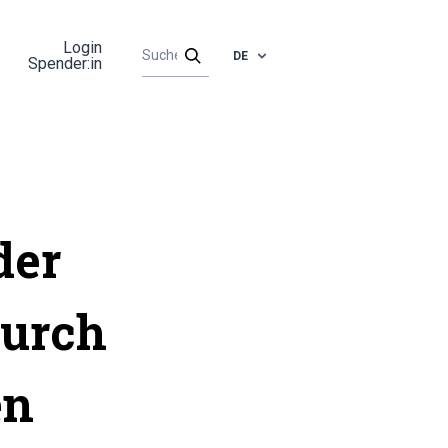
Login
DE
Spender:in
der
durch
en