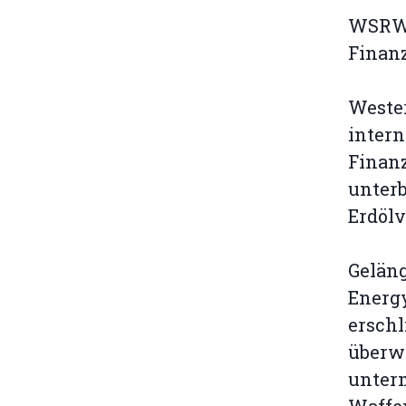
WSRW f
Finanz
Weste
intern
Finan
unter
Erdölv
Geläng
Energ
erschl
überw
unterm