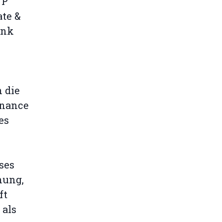
NP
ate &
ank
 die
inance
es
ses
nung,
ft
 als