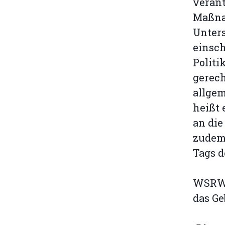
verant
Maßnah
Unter
einsch
Politi
gerech
allge
heißt
an die
zudem 
Tags 
WSRW 
das Ge