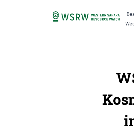
Bes
Wes
WS
Kosm
i