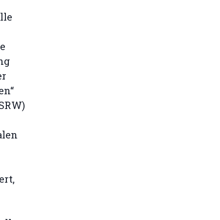
lle
ne
ng
er
en“
WSRW)
alen
rt,