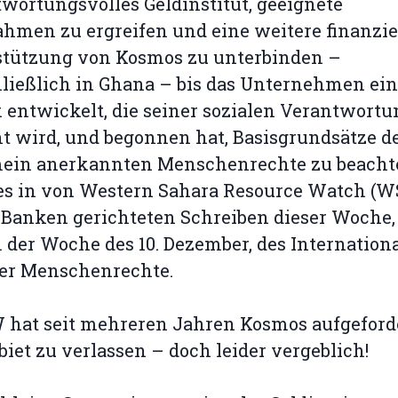
wortungsvolles Geldinstitut, geeignete
men zu ergreifen und eine weitere finanzie
stützung von Kosmos zu unterbinden –
ließlich in Ghana – bis das Unternehmen ei
k entwickelt, die seiner sozialen Verantwortu
t wird, und begonnen hat, Basisgrundsätze d
mein anerkannten Menschenrechte zu beacht
 es in von Western Sahara Resource Watch (
 Banken gerichteten Schreiben dieser Woche,
der Woche des 10. Dezember, des Internation
der Menschenrechte.
hat seit mehreren Jahren Kosmos aufgeforde
biet zu verlassen – doch leider vergeblich!