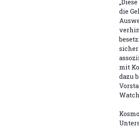
„Diese
die Ge
Auswei
verhi
besetz
sicher
assozi
mit K
dazu b
Vorst
Watch
Kosmo
Unter