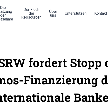
Die
Der Fluch
atzung
Über
der
Unterstützen
Kontakt
der
uns
Ressourcen
tsahara
RW fordert Stopp 
os-Finanzierung 
nternationale Bank