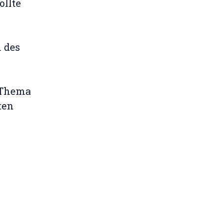
ollte
 des
s Thema
ten