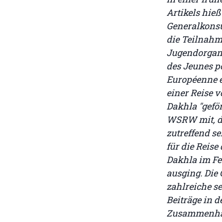
Artikels hie
Generalkonsu
die Teilnahm
Jugendorgani
des Jeunes p
Européenne e
einer Reise 
Dakhla "geför
WSRW mit, da
zutreffend se
für die Reise
Dakhla im Fe
ausging. Die 
zahlreiche s
Beiträge in 
Zusammenhan