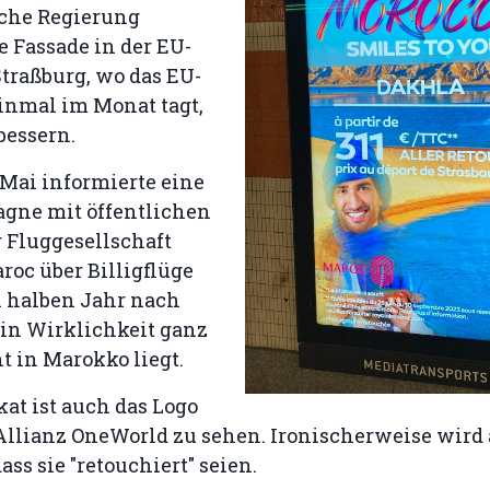
che Regierung
re Fassade in der EU-
traßburg, wo das EU-
inmal im Monat tagt,
bessern.
 Mai informierte eine
gne mit öffentlichen
 Fluggesellschaft
roc über Billigflüge
 halben Jahr nach
 in Wirklichkeit ganz
t in Marokko liegt.
at ist auch das Logo
-Allianz OneWorld zu sehen. Ironischerweise wird
ass sie "retouchiert" seien.