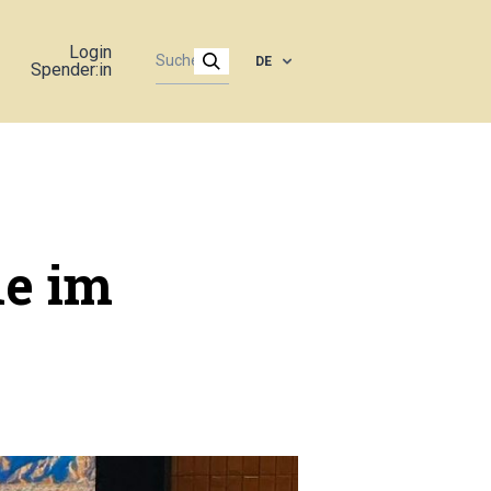
Login
DE
Spender:in
e im