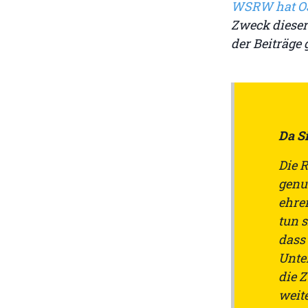
WSRW hat O
Zweck dieser
der Beiträge g
Da Si
Die 
genu
ehren
tun s
dass
Unte
die 
weit