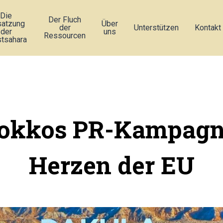
Die
Der Fluch
atzung
Über
der
Unterstützen
Kontakt
der
uns
Ressourcen
tsahara
okkos PR-Kampagn
Herzen der EU