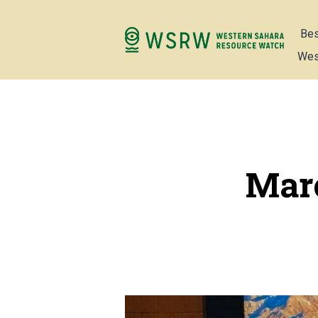
Bes
Wes
Mar