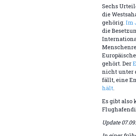
Sechs Urteil
die Westsah
gehörig.
Im 
die Besetzu
Internationa
Menschenrec
Europäische 
gehört. Der
E
nicht unter
fällt, eine 
hält
.
Es gibt als
Flughafendi
Update 07.09
In einer früh