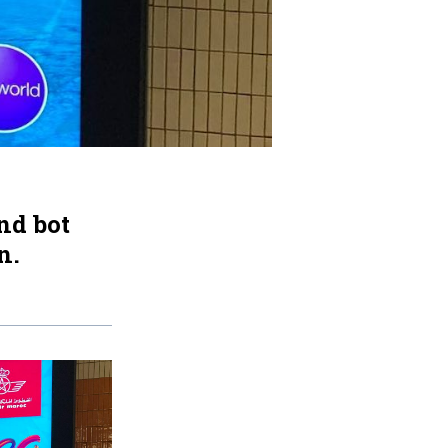
nd bot
n.