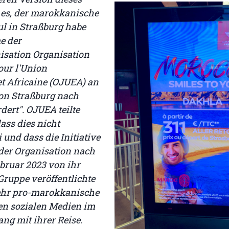
ß es, der marokkanische
l in Straßburg habe
e der
sation Organisation
our l'Union
t Africaine (OJUEA) an
von Straßburg nach
dert". OJUEA teilte
ss dies nicht
i und dass die Initiative
 der Organisation nach
bruar 2023 von ihr
Gruppe veröffentlichte
ehr pro-marokkanische
den sozialen Medien im
g mit ihrer Reise.