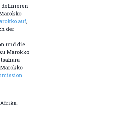
 definieren
 Marokko
arokko auf
,
ch der
on und die
 zu Marokko
stsahara
 Marokko
mmission
 Afrika.