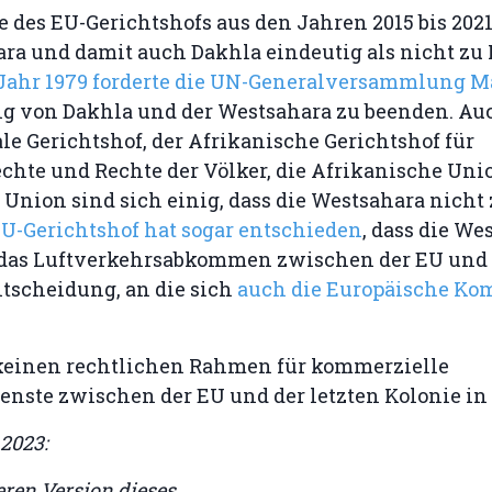
e des EU-Gerichtshofs aus den Jahren 2015 bis 2021
ara und damit auch Dakhla eindeutig als nicht zu
Jahr 1979 forderte die UN-Generalversammlung M
ng von Dakhla und der Westsahara zu beenden. Au
le Gerichtshof, der Afrikanische Gerichtshof für
hte und Rechte der Völker, die Afrikanische Uni
Union sind sich einig, dass die Westsahara nicht
U-Gerichtshof hat sogar entschieden
, dass die We
 das Luftverkehrsabkommen zwischen der EU und
Entscheidung, an die sich
auch die Europäische Ko
o keinen rechtlichen Rahmen für kommerzielle
enste zwischen der EU und der letzten Kolonie in
.2023:
eren Version dieses