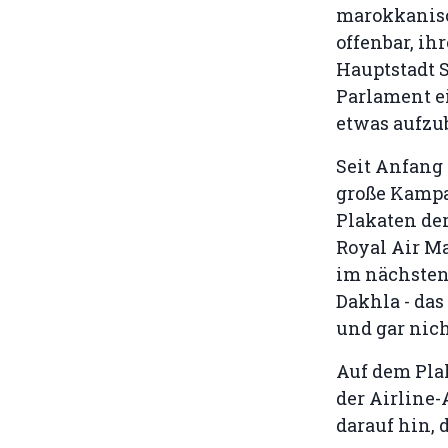
marokkanis
offenbar, ih
Hauptstadt S
Parlament e
etwas aufzu
Seit Anfang
große Kampa
Plakaten der
Royal Air Ma
im nächsten
Dakhla - das
und gar nich
Auf dem Plak
der Airline
darauf hin, d