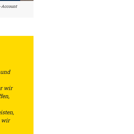
r-Account
 und
er wir
fen,
isten,
 wir