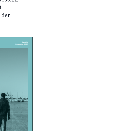
t
 der