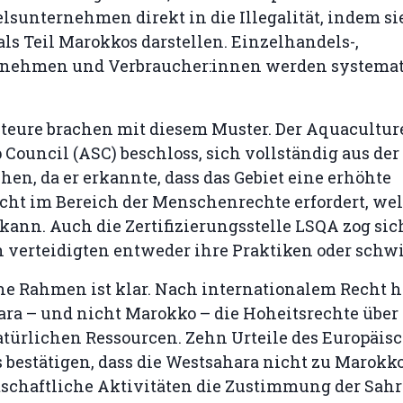
sunternehmen direkt in die Illegalität, indem si
ls Teil Marokkos darstellen. Einzelhandels-,
nehmen und Verbraucher:innen werden systemati
teure brachen mit diesem Muster. Der Aquacultur
Council (ASC) beschloss, sich vollständig aus de
en, da er erkannte, dass das Gebiet eine erhöhte
icht im Bereich der Menschenrechte erfordert, wel
kann. Auch die Zertifizierungsstelle LSQA zog sic
n verteidigten entweder ihre Praktiken oder schw
he Rahmen ist klar. Nach internationalem Recht h
ra – und nicht Marokko – die Hoheitsrechte über 
atürlichen Ressourcen. Zehn Urteile des Europäis
 bestätigen, dass die Westsahara nicht zu Marokko
tschaftliche Aktivitäten die Zustimmung der Sahr