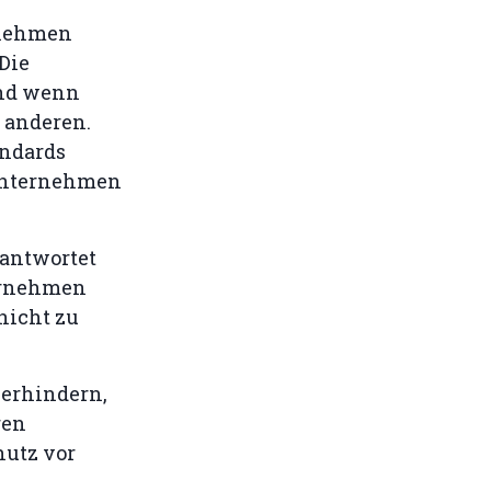
rnehmen
 Die
und wenn
e anderen.
andards
 Unternehmen
eantwortet
ternehmen
 nicht zu
verhindern,
ren
hutz vor