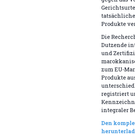
Gerichtsurte
tatsächlich
Produkte ve
Die Recherc
Dutzende in
und Zertifiz
marokkanisc
zum EU-Mark
Produkte au
unterschiedl
registriert 
Kennzeichnun
integraler B
Den komplet
herunterlad