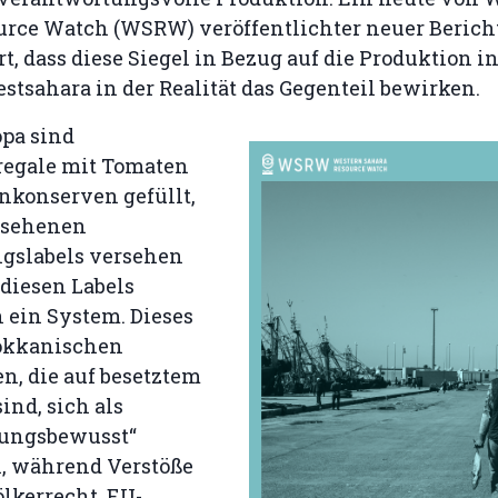
urce Watch (WSRW) veröffentlichter neuer Berich
, dass diese Siegel in Bezug auf die Produktion in
stsahara in der Realität das Gegenteil bewirken.
opa sind
egale mit Tomaten
nkonserven gefüllt,
esehenen
ngslabels versehen
 diesen Labels
h ein System. Dieses
okkanischen
, die auf besetztem
sind, sich als
tungsbewusst“
n, während Verstöße
lkerrecht, EU-