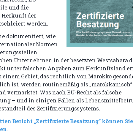
ile und die
e Herkunft der
rschleiert werden.
he dokumentiert, wie
ternationaler Normen
ierungsstellen
hen Unternehmen in der besetzten Westsahara 
t unter falschen Angaben zum Herkunftsland er
s einem Gebiet, das rechtlich von Marokko gesond
ich ist, werden routinemäßig als „marokkanisch” z
und vermarktet. Was nach EU-Recht als falsche
g – und in einigen Fällen als Lebensmittelbetrug 
estandteil des Zertifizierungssystems.
ten Bericht „Zertifizierte Besatzung” können Sie
en.