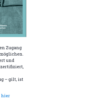
den Zugang
möglichen.
ert und
ertifiziert,
– gilt, ist
 hier