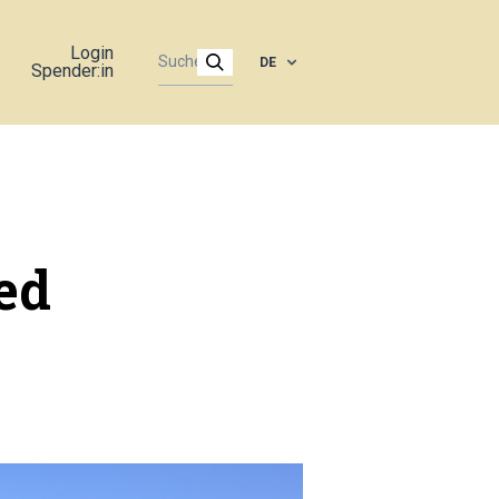
Login
DE
Spender:in
ied