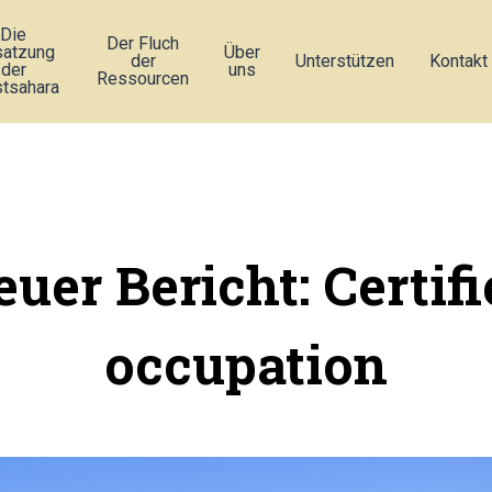
Die
Der Fluch
atzung
Über
der
Unterstützen
Kontakt
der
uns
Ressourcen
tsahara
uer Bericht: Certif
occupation