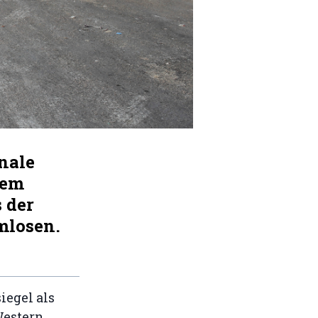
nale
nem
 der
mlosen.
iegel als
Western