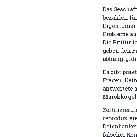
Das Geschäf
bezahlen für 
Eigentümer d
Probleme auf
Die Prüfunt
geben den P
abhängig, di
Es gibt prak
Fragen. Kei
antwortete a
Marokko geh
Zertifizieru
reproduziere
Datenbanken 
falscher Ke