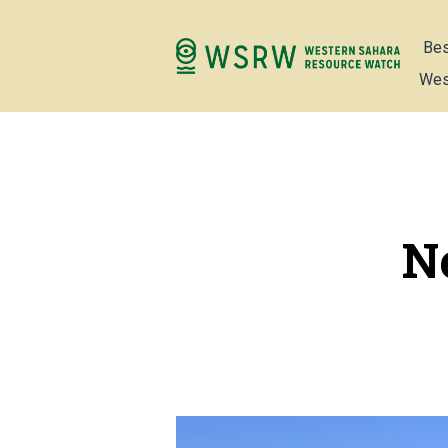
Bes
Wes
Ne