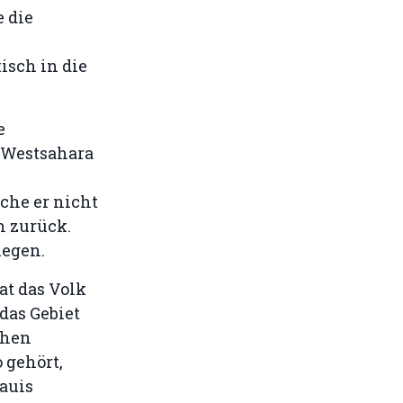
e die
sch in die
e
r Westsahara
che er nicht
h zurück.
iegen.
at das Volk
das Gebiet
chen
 gehört,
auis