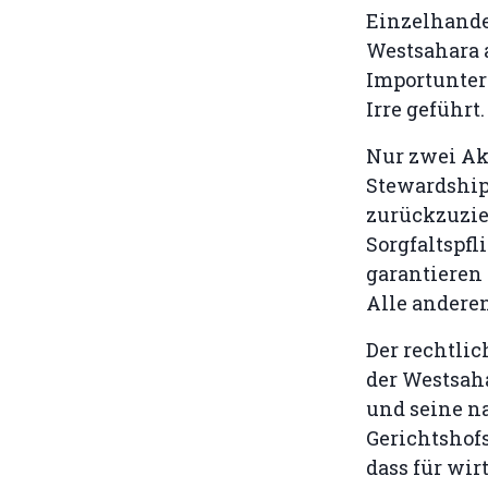
Einzelhandel
Westsahara a
Importunter
Irre geführt.
Nur zwei Ak
Stewardship 
zurückzuzieh
Sorgfaltspfl
garantieren 
Alle andere
Der rechtlic
der Westsaha
und seine n
Gerichtshofs
dass für wir