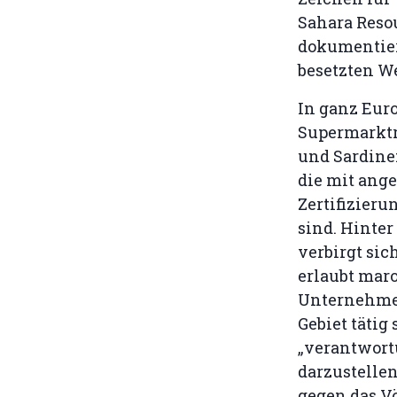
Sahara Reso
dokumentiert
besetzten We
In ganz Eur
Supermarktr
und Sardine
die mit ang
Zertifizieru
sind. Hinter
verbirgt sic
erlaubt mar
Unternehmen
Gebiet tätig 
„verantwor
darzustelle
gegen das Vö