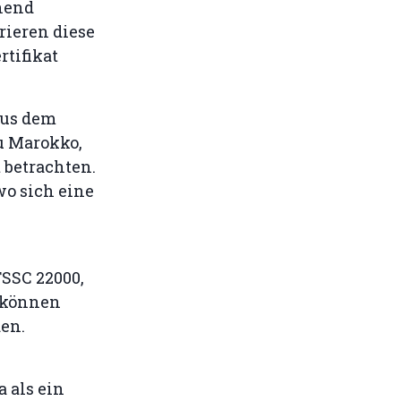
chend
ieren diese
rtifikat
aus dem
zu Marokko,
 betrachten.
wo sich eine
FSSC 22000,
können
en.
 als ein