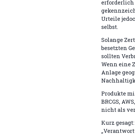
erforderlich
gekennzeich
Urteile jedo
selbst.
Solange Zer
besetzten Ge
sollten Verb
Wenn eine Z
Anlage geogr
Nachhaltigk
Produkte mit
BRCGS, AWS,
nicht als v
Kurz gesagt:
„Verantwortu