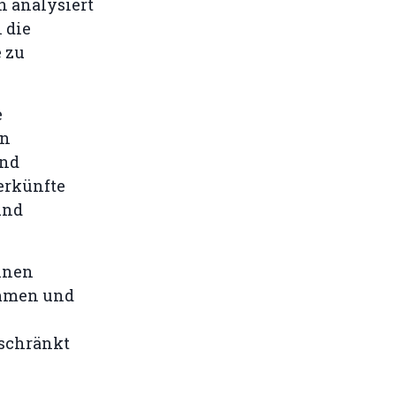
n analysiert
 die
 zu
e
en
und
erkünfte
und
inen
ommen und
schränkt