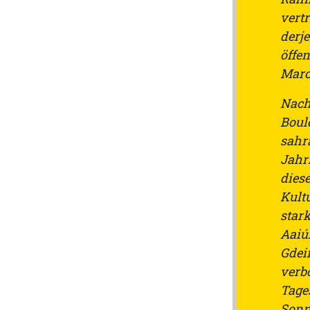
vert
derje
öffe
Maro
Nach
Boul
sahra
Jahr
dies
Kultu
star
Aaiú
Gdei
verb
Tage
Sonn