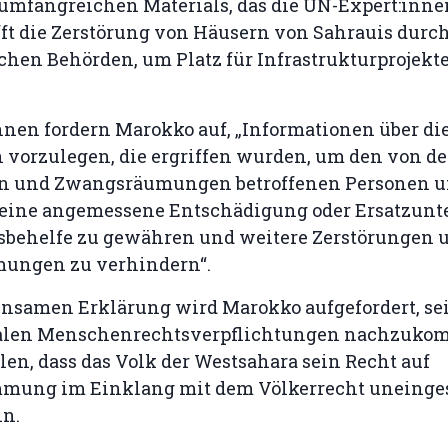
 umfangreichen Materials, das die UN-Expert:inne
fft die Zerstörung von Häusern von Sahrauis durch
hen Behörden, um Platz für Infrastrukturprojekte
nnen fordern Marokko auf, „Informationen über di
orzulegen, die ergriffen wurden, um den von d
en und Zwangsräumungen betroffenen Personen 
eine angemessene Entschädigung oder Ersatzunt
sbehelfe zu gewähren und weitere Zerstörungen 
ungen zu verhindern“.
insamen Erklärung wird Marokko aufgefordert, se
nalen Menschenrechtsverpflichtungen nachzuk
len, dass das Volk der Westsahara sein Recht auf
mmung im Einklang mit dem Völkerrecht uneinge
n.