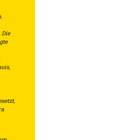
.
 Die
gte
uis,
setzt,
ra
sam