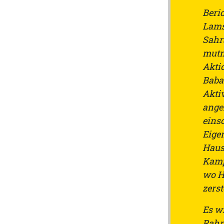
Beri
Lams
Sahr
mutma
Akti
Baba
Akti
ange
einsc
Eige
Hausb
Kamp
wo H
zers
Es w
Rahm