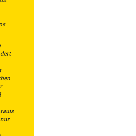
ns
n
dert
g
chen
r
l
rauis
 nur
n