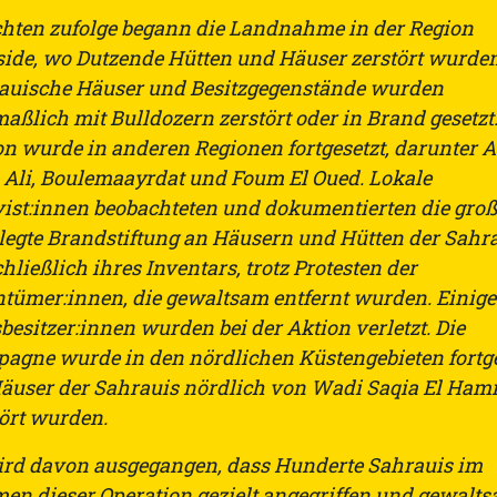
chten zufolge begann die Landnahme in der Region
ide, wo Dutzende Hütten und Häuser zerstört wurden
auische Häuser und Besitzgegenstände wurden
ßlich mit Bulldozern zerstört oder in Brand gesetzt.
on wurde in anderen Regionen fortgesetzt, darunter A
 Ali, Boulemaayrdat und Foum El Oued. Lokale
vist:innen beobachteten und dokumentierten die groß
legte Brandstiftung an Häusern und Hütten der Sahra
hließlich ihres Inventars, trotz Protesten der
ntümer:innen, die gewaltsam entfernt wurden. Einige
esitzer:innen wurden bei der Aktion verletzt. Die
agne wurde in den nördlichen Küstengebieten fortge
äuser der Sahrauis nördlich von Wadi Saqia El Ham
tört wurden.
ird davon ausgegangen, dass Hunderte Sahrauis im
en dieser Operation gezielt angegriffen und gewalt