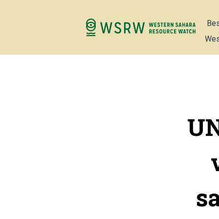
Bes
Wes
UN
s