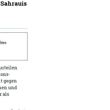
 Sahrauis
chten
urteilen
ions-
lt gegen
nnen und
 als