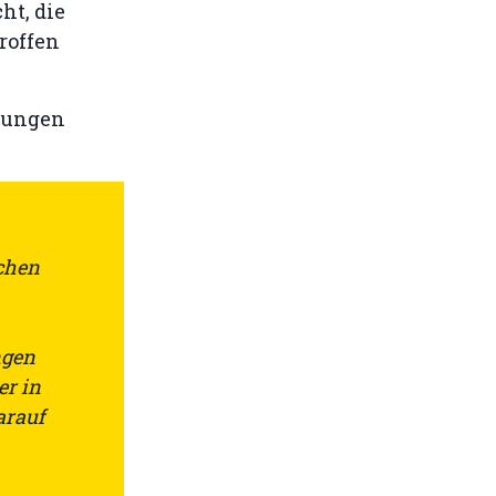
ht, die
roffen
mungen
chen
ngen
er in
arauf