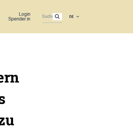
Login
DE
Spender:in
ern
s
zu