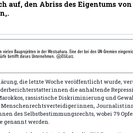
ch auf, den Abriss des Eigentums von
n,.
on vielen Bauprojekten in der Westsahara. Eine der bei den UN-Gremien eingerei
rfe betrifft dieses Unternehmen. @ElliLorz.
lärung, die letzte Woche veröffentlicht wurde, ver
derberichterstatter:innen die anhaltende Repress
rokkos, rassistische Diskriminierung und Gewa
 Menschenrechtsverteidiger:innen, Journalist:i
nnen des Selbstbestimmungsrechts, wobei 79 Opfer
le genannt werden.