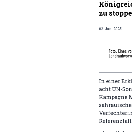
Königrei
zu stoppe
02. Juni 2025
Foto: Eines v
Landraubvorwü
In einer Erk
acht UN-Son
Kampagne Ma
sahrauische
Verfechter:i
Referenzfäl