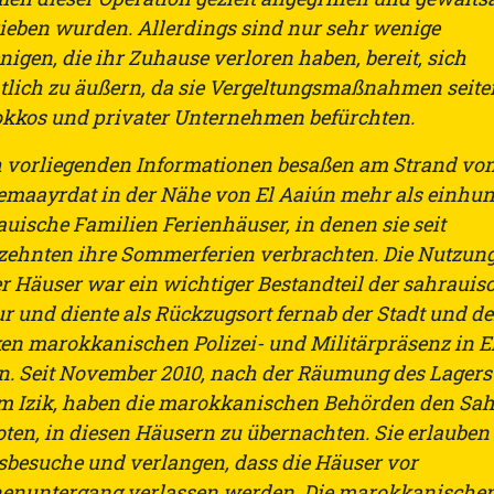
rieben wurden. Allerdings sind nur sehr wenige
nigen, die ihr Zuhause verloren haben, bereit, sich
ntlich zu äußern, da sie Vergeltungsmaßnahmen seite
kkos und privater Unternehmen befürchten.
 vorliegenden Informationen besaßen am Strand vo
emaayrdat in der Nähe von El Aaiún mehr als einhun
uische Familien Ferienhäuser, in denen sie seit
zehnten ihre Sommerferien verbrachten. Die Nutzun
er Häuser war ein wichtiger Bestandteil der sahrauis
r und diente als Rückzugsort fernab der Stadt und de
ken marokkanischen Polizei- und Militärpräsenz in E
n. Seit November 2010, nach der Räumung des Lagers
m Izik, haben die marokkanischen Behörden den Sah
oten, in diesen Häusern zu übernachten. Sie erlauben
sbesuche und verlangen, dass die Häuser vor
enuntergang verlassen werden. Die marokkanische