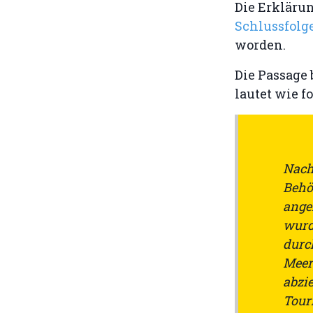
Die Erklärun
Schlussfol
worden.
Die Passag
lautet wie fo
Nach
Behö
ange
wurd
durc
Meer
abzie
Tour