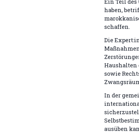
Ein Teil des
haben, betri
marokkanisc
schaffen.
Die Expert:i
Maßnahmen v
Zerstörung
Haushalten 
sowie Recht
Zwangsräum
In der geme
internatio
sicherzustel
Selbstbesti
ausüben kan