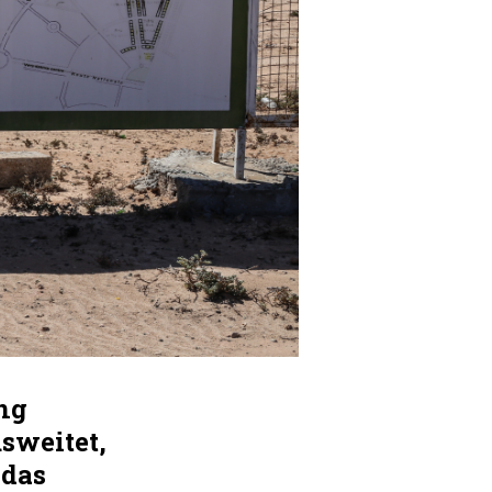
ng
sweitet,
 das