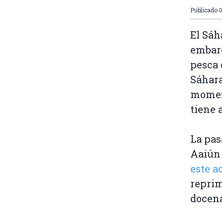
Publicado
0
El Sáh
embarg
pesca 
Sáhara
moment
tiene 
La pas
Aaiú
este a
reprim
docena