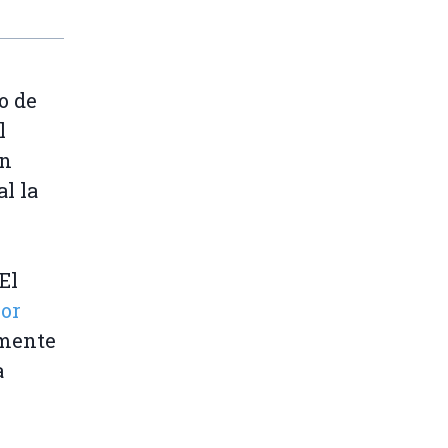
o de
l
ún
l la
El
por
lmente
a