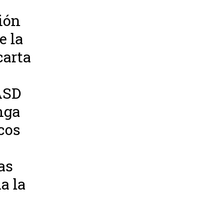
ión
e la
carta
RASD
nga
cos
as
a la