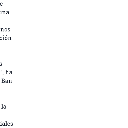
e
 una
anos
ación
s
”, ha
a Ban
 la
iales