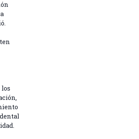
ión
na
ó.
pten
 los
ación,
miento
idental
idad.