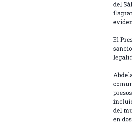
del Sá
flagra
eviden
El Pre
sancio
legali
Abdela
comuni
presos
inclui
del mu
en dos