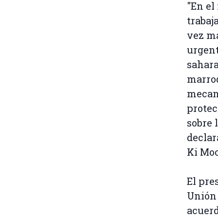
"En el
trabaj
vez má
urgent
sahara
marroq
mecan
protec
sobre 
declar
Ki Mo
El pre
Unión 
acuerd