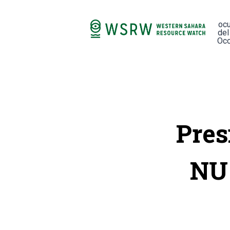
oc
del
Occ
Pres
NU 