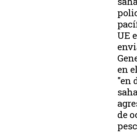
saha
poli
pací
UE e
envi
Gene
en e
"en 
saha
agre
de o
pesc