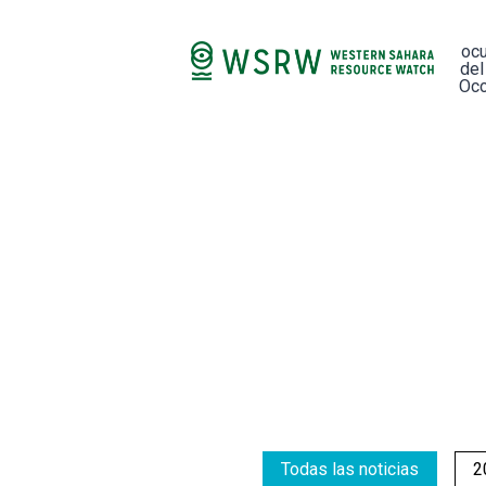
oc
del
Occ
Todas las noticias
2