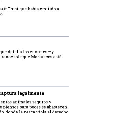
s
MarinTrust que había emitido a
do.
que detalla los enormes —y
 renovable que Marruecos está
 captura legalmente
mentos animales seguros y
de piensos para peces se abastecen
o, donde la pesca viola el derecho