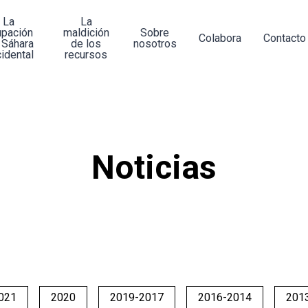
La
La
upación
maldición
Sobre
Colabora
Contacto
 Sáhara
de los
nosotros
idental
recursos
Noticias
021
2020
2019-2017
2016-2014
201