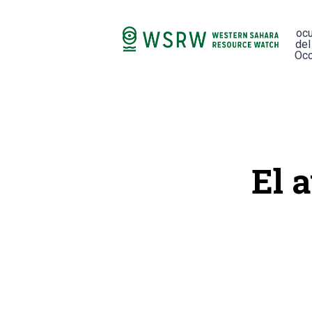
oc
del
Occ
El 