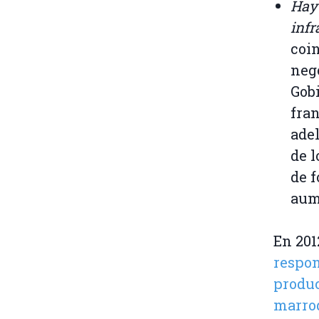
Hay 
infr
coi
neg
Gob
fra
adel
de l
de f
aume
En 20
respon
produc
marroq