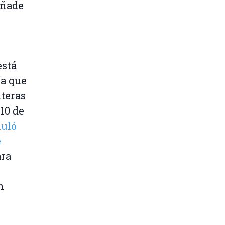
añade
está
ía que
nteras
10 de
nuló
e
ara
n