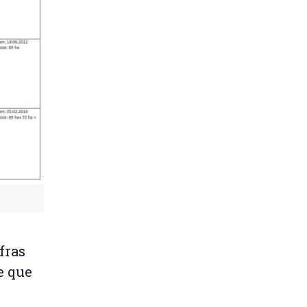
fras
e que