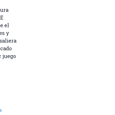
tura
UE
e el
es y
saliera
rcado
r juego
a