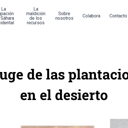
La
La
upación
maldición
Sobre
Colabora
Contacto
 Sáhara
de los
nosotros
idental
recursos
auge de las plantaci
en el desierto