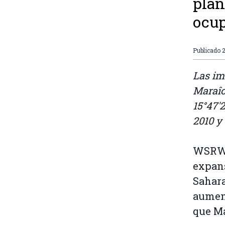
plan
ocup
Publicado
2
Las im
Maraîc
15°47'
2010 y
WSRW p
expans
Sahara
aument
que Ma