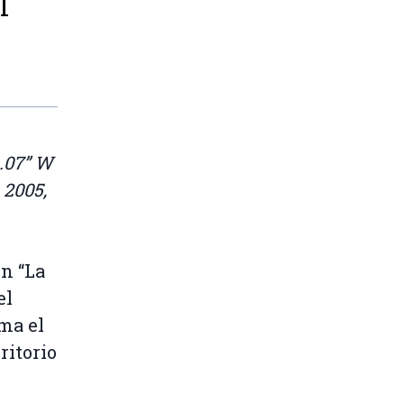
l
.07” W
 2005,
n “La
el
ma el
ritorio