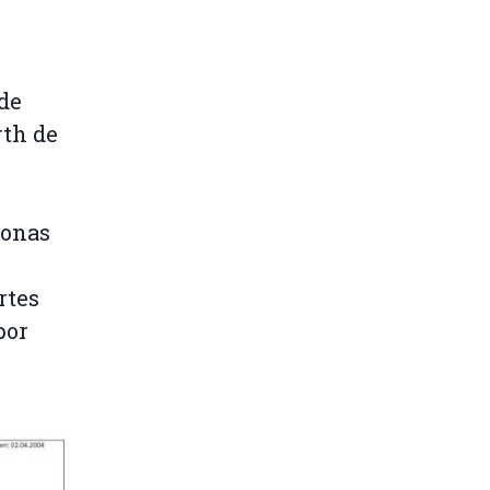
 de
rth de
zonas
rtes
por