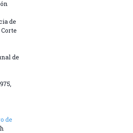
ión
cia de
 Corte
unal de
975,
o de
th