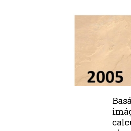
Basá
imág
calc