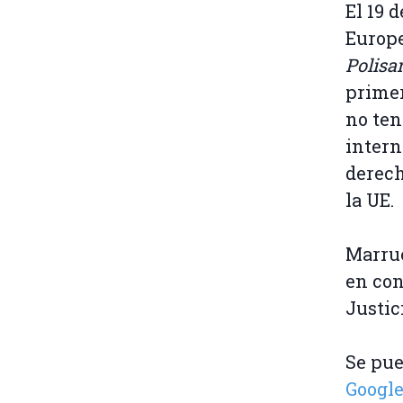
El 19 d
Europe
Polisa
primer
no ten
intern
derech
la UE.
Marrue
en con
Justic
Se pue
Googl