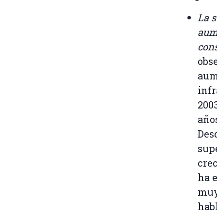
La s
aum
con
obs
aum
inf
2003
años
Desd
sup
cre
ha e
muy 
hab