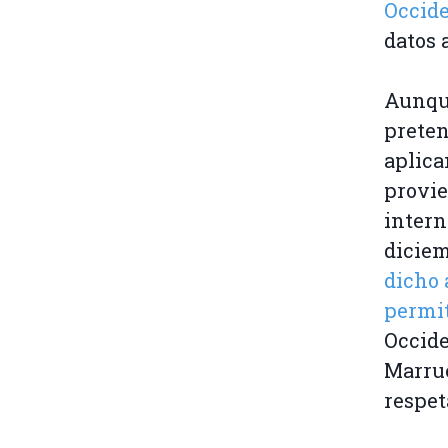
Occide
datos 
Aunque
preten
aplica
provie
intern
diciem
dicho 
permit
Occide
Marrue
respet