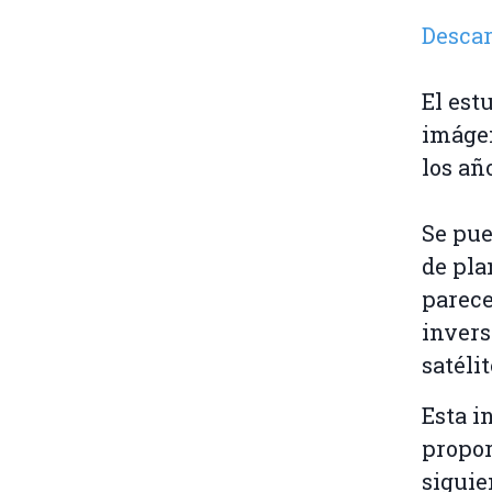
Descar
El est
imágen
los añ
Se pue
de pla
parece
invers
satélit
Esta i
propor
siguie