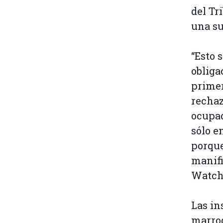
del Tr
una su
“Esto 
obliga
primer
rechaz
ocupad
sólo e
porque
manifi
Watch
Las in
marroq