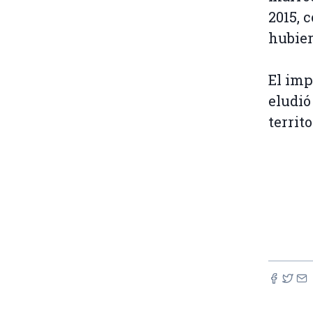
2015, 
hubier
El imp
eludió
territo