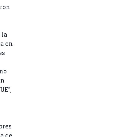
aron
 la
da en
es
 no
én
 UE”,
ores
a de