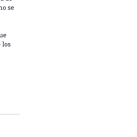
no se
que
 los