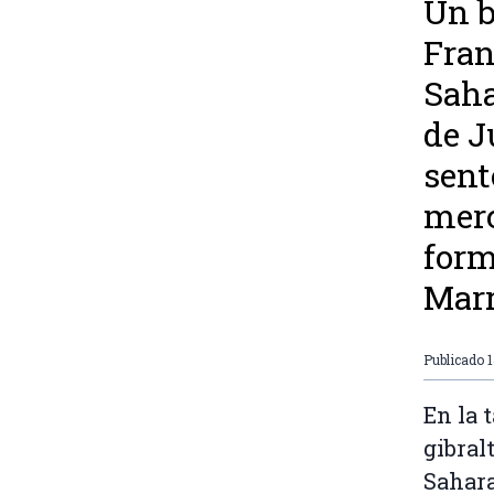
Un b
Fran
Saha
de J
sent
merc
form
Marr
Publicado
1
En la 
gibral
Sahara