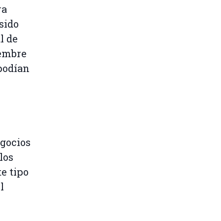
ra
sido
l de
iembre
 podían
egocios
los
te tipo
l