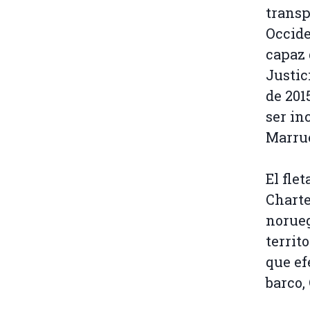
transp
Occide
capaz 
Justic
de 201
ser in
Marru
El fle
Charte
norue
territ
que ef
barco,