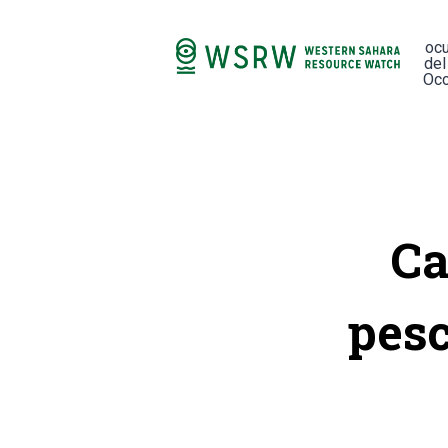
oc
del
Occ
Ca
pesc