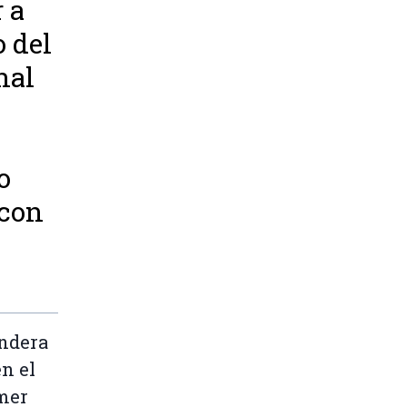
r a
o del
nal
o
 con
andera
en el
imer