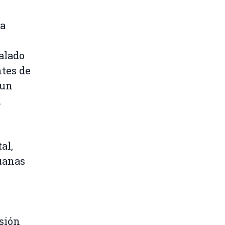
ia
calado
ntes de
 un
l
al,
duanas
isión