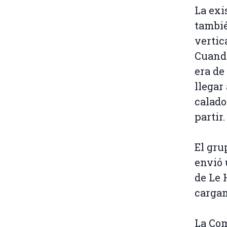
La exi
tambié
vertic
Cuando
era de
llegar
calado
partir
El gru
envió 
de Le 
cargam
La Com