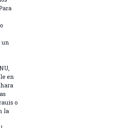
 Para
jo
e un
ONU,
le en
Sahara
as
rauis o
n la
l