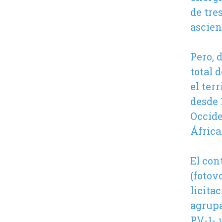
de tre
ascien
Pero, 
total 
el ter
desde 
Occide
África
El con
(fotov
licita
agrupa
PV-1- 