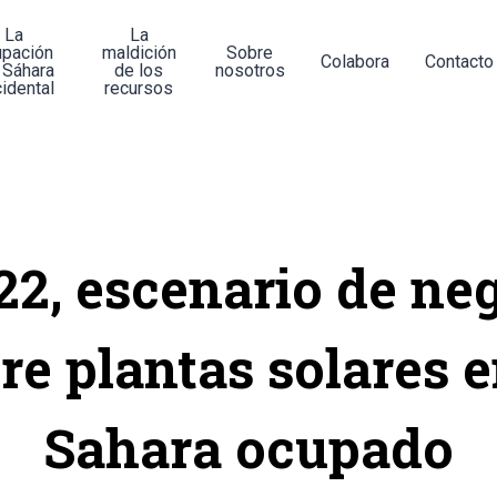
La
La
upación
maldición
Sobre
Colabora
Contacto
 Sáhara
de los
nosotros
idental
recursos
2, escenario de ne
re plantas solares e
Sahara ocupado