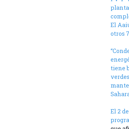
planta
comple
El Aai
otros 
“Conde
energé
tiene 
verdes
manten
Sahar
El 2 
progra
que af