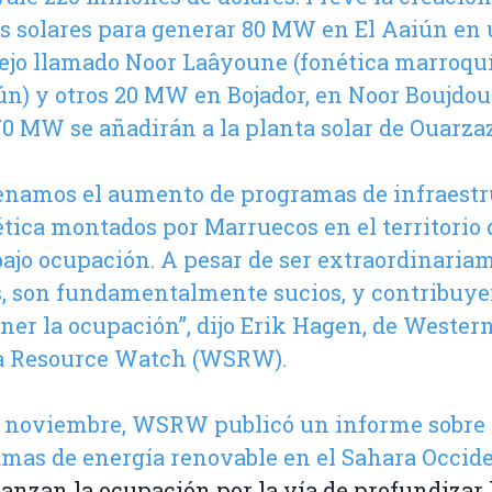
s solares para generar 80 MW en El Aaiún en
jo llamado Noor Laâyoune (fonética marroquí
ún) y otros 20 MW en Bojador, en Noor Boujdour
70 MW se añadirán a la planta solar de Ouarzaz
namos el aumento de programas de infraestr
tica montados por Marruecos en el territorio
bajo ocupación. A pesar de ser extraordinaria
, son fundamentalmente sucios, y contribuye
er la ocupación”, dijo Erik Hagen, de Wester
a Resource Watch (WSRW).
de noviembre, WSRW publicó
un informe sobre 
mas de energía renovable en el Sahara Occid
ianzan la ocupación por la vía de profundizar 