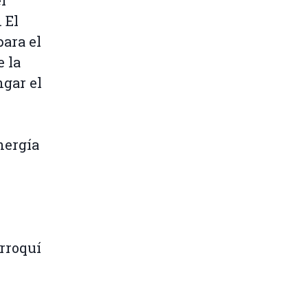
. El
ara el
 la
ngar el
nergía
rroquí