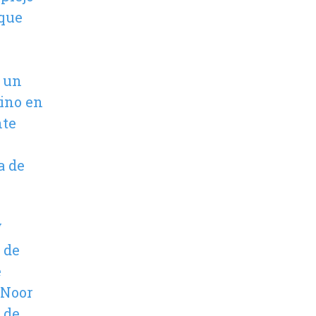
 que
r un
sino en
nte
a de
V
 de
e
 Noor
 de