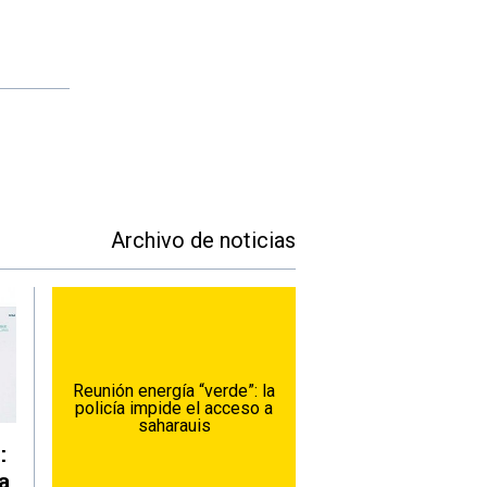
Archivo de noticias
Reunión energía “verde”: la
policía impide el acceso a
saharauis
:
a