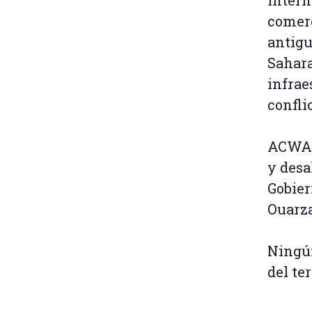
comerc
antigu
Sahara
infrae
conflic
ACWA P
y desa
Gobier
Ouarza
Ningún
del ter