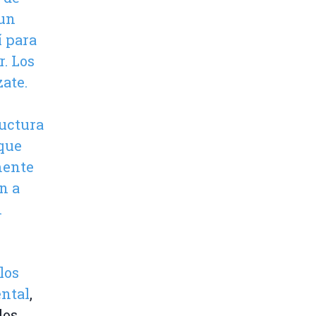
 un
 para
. Los
ate.
uctura
 que
mente
n a
n
los
ental
,
los