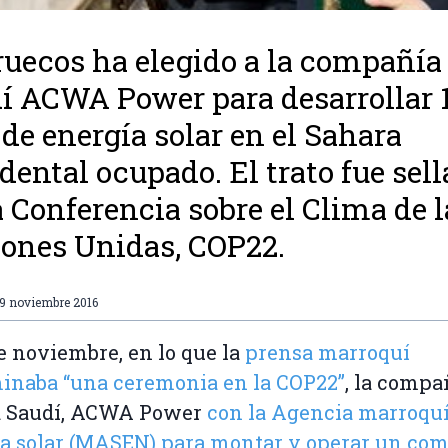
uecos ha elegido a la compañía
í ACWA Power para desarrollar 
e energía solar en el Sahara
dental ocupado. El trato fue sel
a Conferencia sobre el Clima de l
ones Unidas, COP22.
19 noviembre 2016
de noviembre, en lo que la
prensa marroquí
inaba “una ceremonia en la COP22”
, la compa
a Saudí, ACWA Power
con la Agencia marroquí
a solar (MASEN) para montar y operar un com