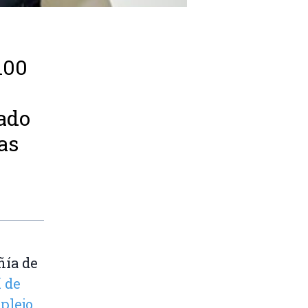
100
lado
as
ñía de
 de
plejo