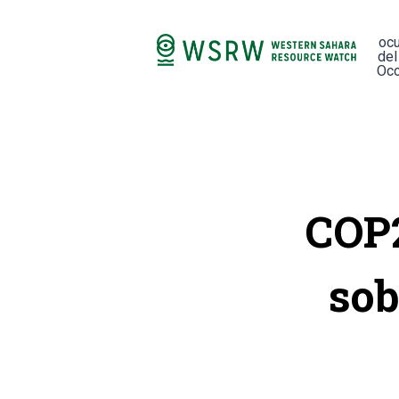
oc
del
Occ
COP2
sob