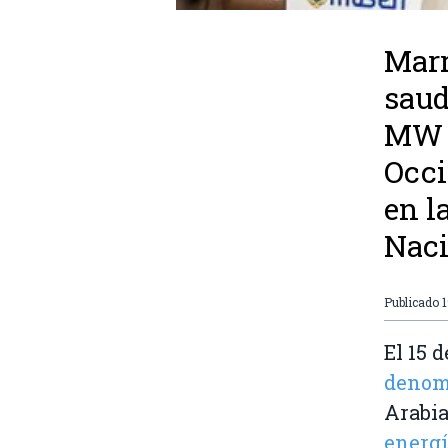
Marr
saud
MW d
Occi
en l
Naci
Publicado
El 15 
denom
Arabi
energí