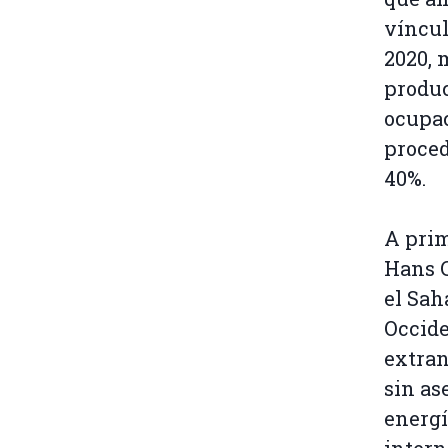
víncul
2020, 
produc
ocupac
proced
40%.
A prim
Hans C
el Sah
Occide
extran
sin as
energí
intern