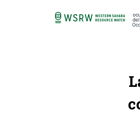
oc
del
Occ
L
c