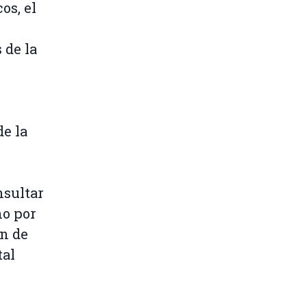
os, el
 de la
e la
nsultar
no por
an de
tal