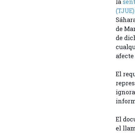
la
sent
(TJUE)
Sáhara
de Mar
de dic
cualqu
afecte 
El req
repres
ignora
inform
El doc
el lla