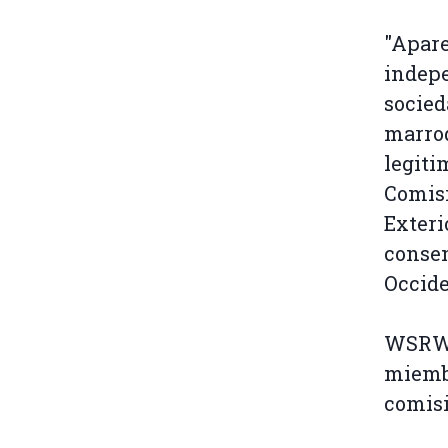
"Apare
indepe
socied
marroq
legiti
Comisi
Exteri
consen
Occide
WSRW e
miembr
comisi