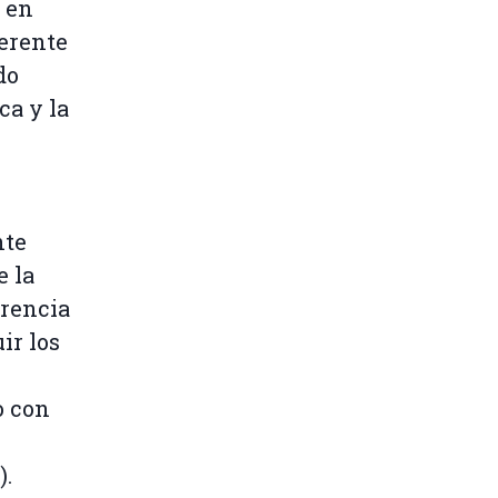
 en
ferente
do
ca y la
nte
 la
erencia
ir los
o con
).