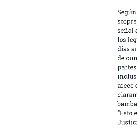
Según 
sorpre
señal 
los le
días a
de cum
partes
inclus
arece 
claram
bambal
"Esto 
Justic