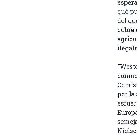
espera
qué pu
del qu
cubre 
agricu
ilegal
"West
conmoc
Comisi
por la
esfuer
Europa
semeja
Niels