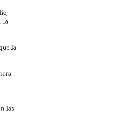
ie,
 la
que la
hara
n las