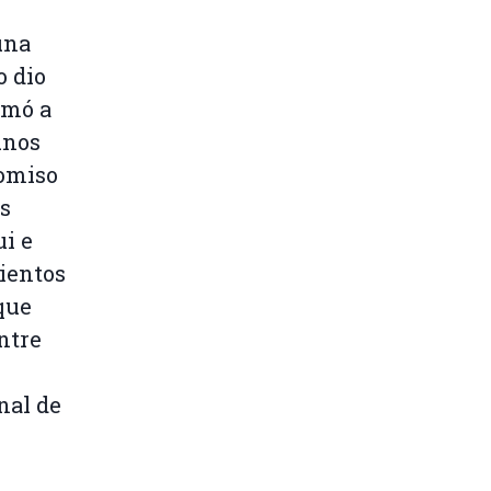
una
o dio
rmó a
unos
romiso
as
ui e
mientos
que
ntre
nal de