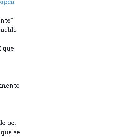
ropea
ente"
pueblo
E que
almente
do por
 que se