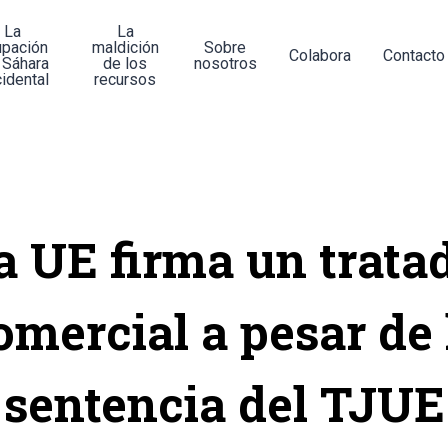
La
La
upación
maldición
Sobre
Colabora
Contacto
 Sáhara
de los
nosotros
idental
recursos
a UE firma un trata
omercial a pesar de 
sentencia del TJUE