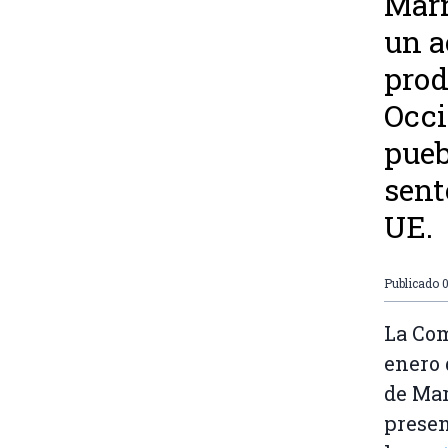
Marr
un a
prod
Occi
pueb
sent
UE.
Publicado
0
La Com
enero 
de Mar
presen