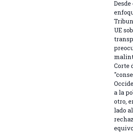
Desde 
enfoqu
Tribun
UE sob
transp
preocu
malint
Corte 
"conse
Occide
a la p
otro, 
lado a
rechaz
equivo