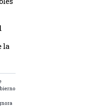
oles
l
 la
e
obierno
n
gnora