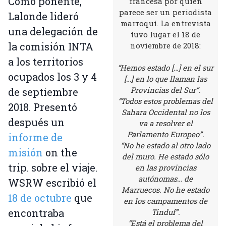
Como ponente,
francesa por quien
parece ser un periodista
Lalonde lideró
marroquí. La entrevista
una delegación de
tuvo lugar el 18 de
la comisión INTA
noviembre de 2018:
a los territorios
“Hemos estado […] en el sur
ocupados los 3 y 4
[…] en lo que llaman las
Provincias del Sur”.
de septiembre
“Todos estos problemas del
2018. Presentó
Sahara Occidental no los
después un
va a resolver el
Parlamento Europeo”.
informe de
“No he estado al otro lado
misión
on the
del muro. He estado sólo
trip. sobre el viaje.
en las provincias
autónomas… de
WSRW escribió el
Marruecos. No he estado
18 de octubre
que
en los campamentos de
encontraba
Tinduf”.
“Está el problema del