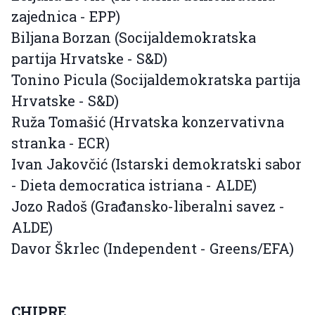
zajednica - EPP)
Biljana Borzan (Socijaldemokratska
partija Hrvatske - S&D)
Tonino Picula (Socijaldemokratska partija
Hrvatske - S&D)
Ruža Tomašić (Hrvatska konzervativna
stranka - ECR)
Ivan Jakovčić (Istarski demokratski sabor
- Dieta democratica istriana - ALDE)
Jozo Radoš (Građansko-liberalni savez -
ALDE)
Davor Škrlec (Independent - Greens/EFA)
CHIPRE