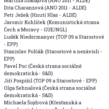
Martina Dlabajová (ANO 2011 - ALDE)
Dita Charanzová (ANO 2011 - ALDE)
Petr Ježek (Hnutí Hlas - ALDE)
Jaromír Kohlíček (Komunistická strana
Čech a Moravy - GUE/NGL)
Luděk Niedermanyer (TOP 09 a Starostové
- EPP)
Stanislav Polčák (Starostové a nezávisli -
EPP)
Pavel Poc (Česká strana sociálně
demokratická - S&D)
Jiří Pospíšil (TOP 09 a Starostové - EPP)
Olga Sehnalová (Česká strana sociálně
demokratická - S&D)
Michaela Šojdrová (Křesťanská a