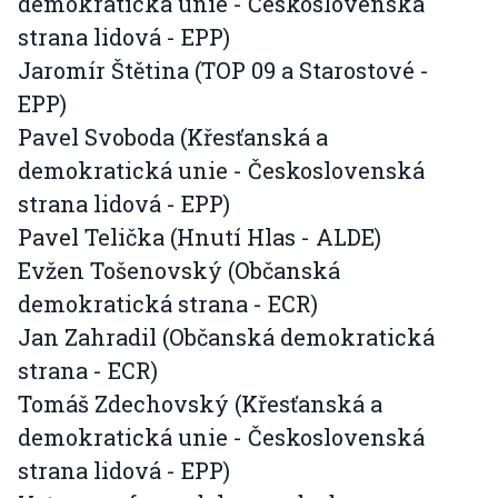
demokratická unie - Československá
strana lidová - EPP)
Jaromír Štětina (TOP 09 a Starostové -
EPP)
Pavel Svoboda (Křesťanská a
demokratická unie - Československá
strana lidová - EPP)
Pavel Telička (Hnutí Hlas - ALDE)
Evžen Tošenovský (Občanská
demokratická strana - ECR)
Jan Zahradil (Občanská demokratická
strana - ECR)
Tomáš Zdechovský (Křesťanská a
demokratická unie - Československá
strana lidová - EPP)