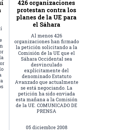
uí
426 organizaciones
n
protestan contra los
planes de la UE para
el Sáhara
í
Al menos 426
e
organizaciones han firmado
en
la petición solicitando a la
or
Comisión de la UE que el
da
Sáhara Occidental sea
or
desvinculado
do
explícitamente del
a
denominado Estatuto
ra
Avanzado que actualmente
os
se está negociando. La
petición ha sido enviada
esta mañana a la Comisión
de la UE. COMUNICADO DE
PRENSA
05 diciembre 2008