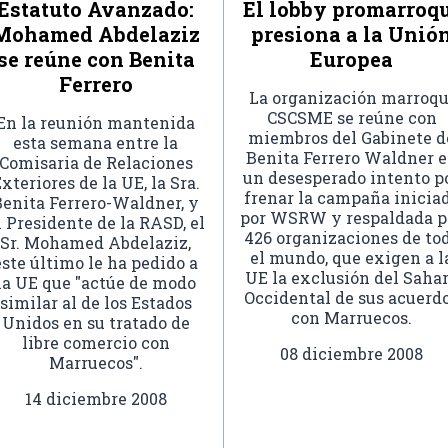
Estatuto Avanzado:
El lobby promarroq
Mohamed Abdelaziz
presiona a la Unió
se reúne con Benita
Europea
Ferrero
La organización marroqu
CSCSME se reúne con
En la reunión mantenida
miembros del Gabinete d
esta semana entre la
Benita Ferrero Waldner 
Comisaria de Relaciones
un desesperado intento p
xteriores de la UE, la Sra.
frenar la campaña inicia
Benita Ferrero-Waldner, y
por WSRW y respaldada p
l Presidente de la RASD, el
426 organizaciones de to
Sr. Mohamed Abdelaziz,
el mundo, que exigen a l
este último le ha pedido a
UE la exclusión del Saha
la UE que "actúe de modo
Occidental de sus acuerd
similar al de los Estados
con Marruecos.
Unidos en su tratado de
libre comercio con
08 diciembre 2008
Marruecos".
14 diciembre 2008