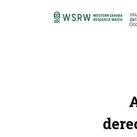
oc
del
Occ
A
dere