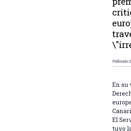
prem
crit
euro
trav
\"ir
Publicado
En su 
Derech
europe
Canari
El Ser
tuvo l