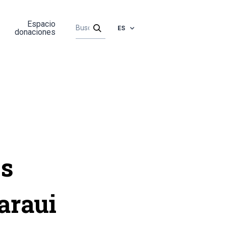
Espacio
ES
donaciones
os
araui