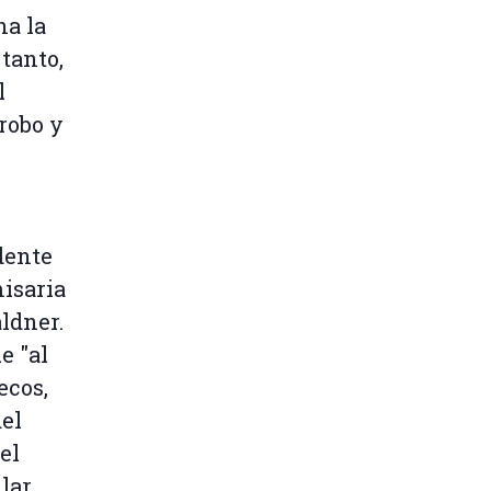
na la
 tanto,
l
robo y
dente
isaria
ldner.
e "al
ecos,
el
el
lar