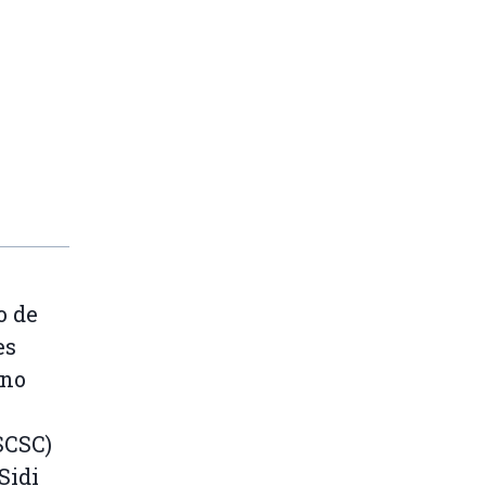
o de
es
rno
SCSC)
Sidi