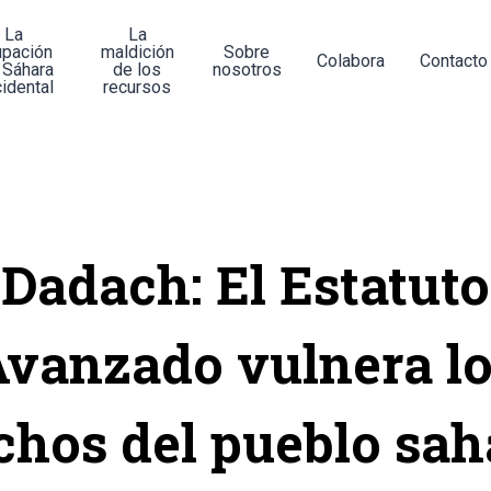
La
La
upación
maldición
Sobre
Colabora
Contacto
 Sáhara
de los
nosotros
idental
recursos
Dadach: El Estatuto
vanzado vulnera l
chos del pueblo sah