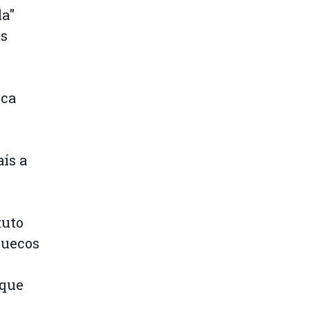
a"
os
ica
ís a
tuto
ruecos
 que