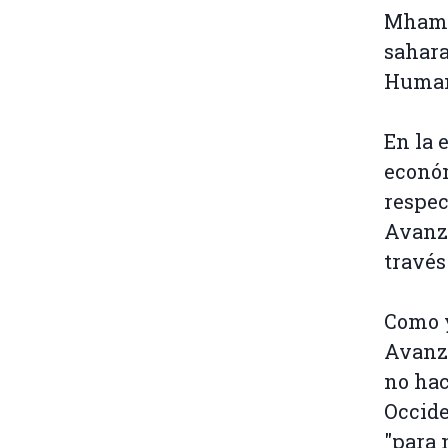
Mhame
sahara
Human
En la 
económ
respec
Avanza
través
Como y
Avanza
no hac
Occide
"para 