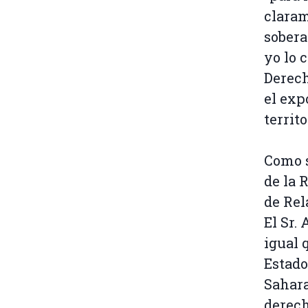
claram
sobera
yo lo 
Derech
el exp
territo
Como s
de la 
de Rel
El Sr.
igual 
Estado
Sahara
derech