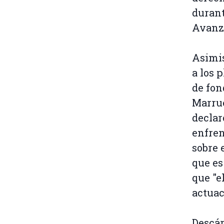
durant
Avanza
Asimis
a los 
de fon
Marrue
declar
enfren
sobre 
que es
que "e
actuac
Descár