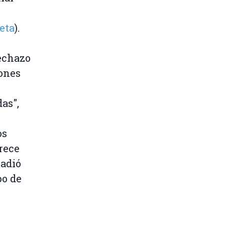
eta
).
echazo
iones
as",
os
arece
ñadió
po de