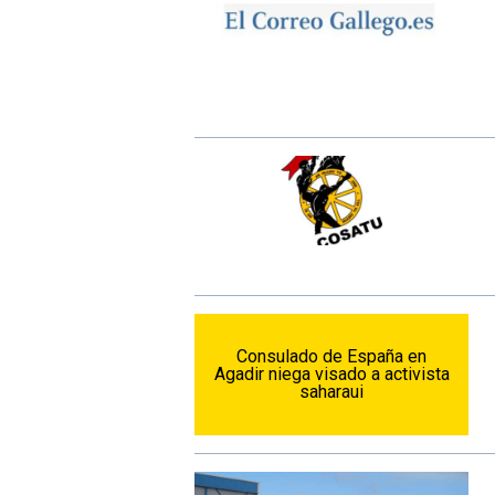
Consulado de España en
Agadir niega visado a activista
saharaui