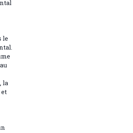
ntal
 le
ntal.
aume
 au
 la
 et
un