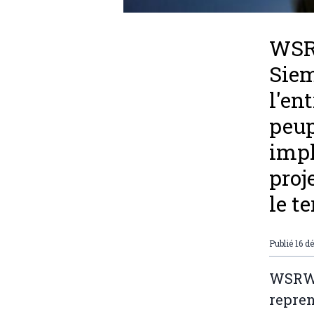
WSR
Siem
l'en
peup
impl
proj
le t
Publié
16 d
WSRW 
repren