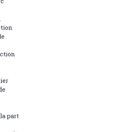
rc
,
ction
de
uction
ier
de
la part