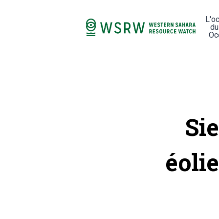
L'o
du
Oc
Si
éoli