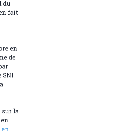
d du
en fait
ore en
rme de
par
 SNI.
ra
 sur la
 en
 en