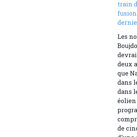
train 
fusion
dernie
Les no
Boujdo
devrai
deux a
que Na
dans l
dans l
éolien
progr
compre
de cin