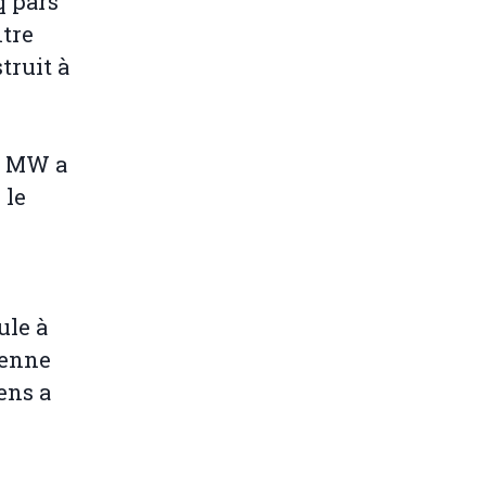
q pars
ntre
truit à
0 MW a
 le
ule à
ienne
ens a