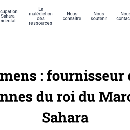
La
ccupation
malédiction
Nous
Nous
Nou
 Sahara
des
connaître
soutenir
contac
cidental
ressources
emens : fournisseur 
ennes du roi du Mar
Sahara