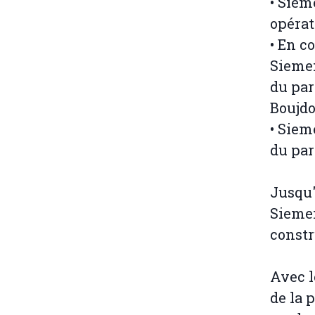
• Siem
opérat
• En c
Siemen
du par
Boujdo
• Siem
du par
Jusqu'
Siemen
constr
Avec l
de la 