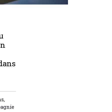
u
on
 dans
s,
pagnie