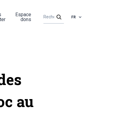
s
Espace
FR
ter
dons
des
oc au