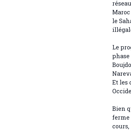
réseau
Maroc 
le Sah
illéga
Le pro
phase 
Boujdo
Nareva
Et les
Occide
Bien q
ferme 
cours,