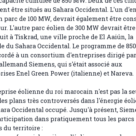
capacité cumulée de 850 MW. Deux de ces cin
ent être situés au Sahara Occidental. L'un d'e
n parc de 100 MW, devrait également être cons
ur. L'autre parc éolien de 300 MW devrait être
uit à Tiskrad, une ville proche de El Aaiún, la
le du Sahara Occidental. Le programme de 85
cordé à un consortium d'entreprises dirigé par
allemand Siemens, qui s'était associé aux
rises Enel Green Power (italienne) et Nareva.
eprise éolienne du roi marocain n'est pas la se
des plans très controversés dans l'énergie éol
ara Occidental occupé. Jusqu'à présent, Siem
rticipation dans pratiquement tous les parcs
 du territoire :