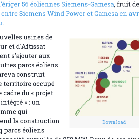
d'ériger 56 éoliennes Siemens-Gamesa
, fruit de
 entre Siemens Wind Power et Gamesa en avr
r
.
uvelles usines de
ur et d'Aftissat
ent s'ajouter aux
utres parcs éoliens
reva construit
e territoire occupé
e cadre du « projet
 intégré » : un
amme qui
nd la construction
Download
q parcs éoliens