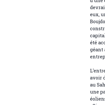
d'une 
devrai
eux, u
Boujdo
constr
capita
été ac
géant 
entrep
L'entr
avoir 
au Sah
une pa
éoliens