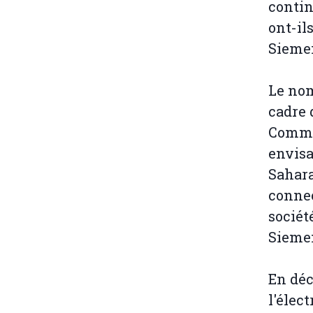
contin
ont-il
Siemen
Le nom
cadre 
Comme
envisa
Sahara
connec
sociét
Siemen
En déc
l'élec