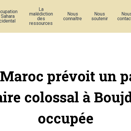
La
ccupation
malédiction
Nous
Nous
Nou
 Sahara
des
connaître
soutenir
contac
cidental
ressources
 Maroc prévoit un p
aire colossal à Bouj
occupée