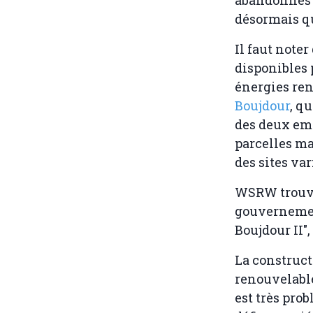
désormais qu
Il faut noter
disponibles 
énergies ren
Boujdour
, q
des deux emp
parcelles ma
des sites var
WSRW trouve 
gouvernemen
Boujdour II"
La construct
renouvelable
est très prob