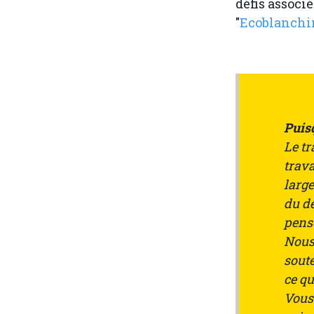
défis associ
"
Ecoblanchi
Puisq
Le tr
trav
larg
du dé
penso
Nous
soute
ce q
Vous