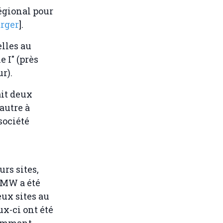
égional pour
arger
].
elles au
 I" (près
r).
ait deux
autre à
société
rs sites,
0 MW a été
eux sites au
ux-ci ont été
 nommant