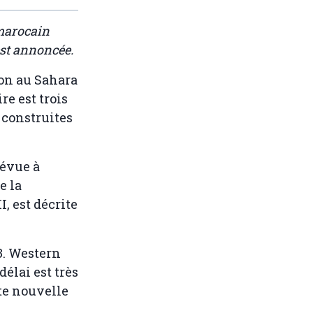
 marocain
est annoncée.
zon au Sahara
re est trois
 construites
révue à
e la
, est décrite
3. Western
élai est très
te nouvelle