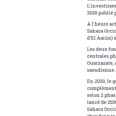
L'investisse
2020 publié 
À l'heure ac
Sahara Occid
d'El Aaiún) e
Les deux fon
centrales ph
Ouarzazate, 
saoudienne
En 2020, le
complémentai
selon 2 phas
lancé de 2020
Sahara Occid
abandonnés l