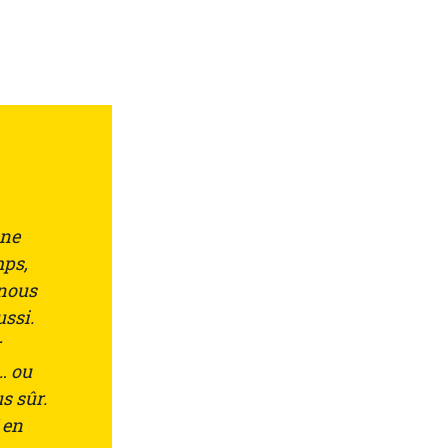
une
mps,
 nous
ussi.
r
… ou
s sûr.
 en