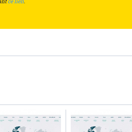
ant
ce lien
.