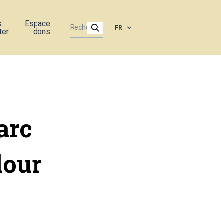
s
Espace
FR
ter
dons
arc
dour