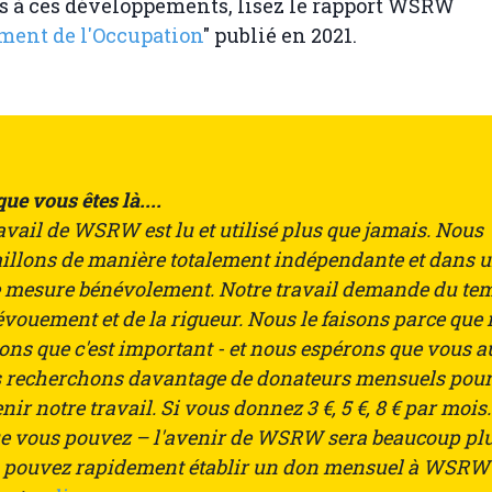
és à ces développements, lisez le rapport WSRW
ment de l'Occupation
" publié en 2021.
ue vous êtes là....
avail de WSRW est lu et utilisé plus que jamais. Nous
aillons de manière totalement indépendante et dans 
e mesure bénévolement. Notre travail demande du te
vouement et de la rigueur. Nous le faisons parce que
ns que c'est important - et nous espérons que vous a
 recherchons davantage de donateurs mensuels pou
nir notre travail. Si vous donnez 3 €, 5 €, 8 € par mois
ue vous pouvez – l'avenir de WSRW sera beaucoup plu
 pouvez rapidement établir un don mensuel à WSRW