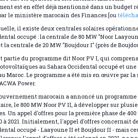
ment est en effet déjà mentionné dans un budget r
par le ministère marocain des Finances [ou
téléch
tuelle, il existe deux centrales solaires opérationn
ental occupé : la centrale de 80 MW "Noor Laayoune
t la centrale de 20 MW "Boujdour I" (près de Boujdou
t partie du programme dit Noor PV I, qui compren
otovoltaïques au Sahara Occidental occupé et une 
au Maroc. Le programme a été mis en œuvre par la 
 ACWA Power.
 gouvernement marocain a annoncé un programme
re, le 800 MW Noor PV II, à développer sur plusieu
es. Un appel d'offres pour la première phase de 40
 à 2021. Initialement, l'appel d'offres concernait d
ental occupé - Laayoune II et Boujdour II - mais ce
orsque l'appel d'offres a été relancé en 2021, ne