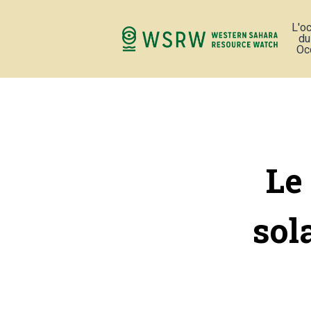
L'o
du
Oc
Le
sol