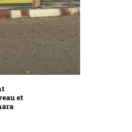
nt
veau et
hara