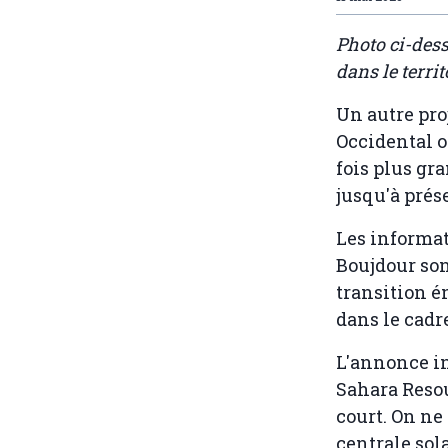
Photo ci-des
dans le terri
Un autre proj
Occidental o
fois plus gr
jusqu'à prés
Les informat
Boujdour son
transition é
dans le cadr
L'annonce in
Sahara Resou
court. On ne
centrale sol