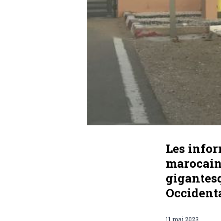
Les info
marocain
gigantesq
Occident
11 mai 2023