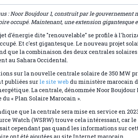
sus : Noor Boujdour 1, construit par le gouvernement
toire occupé. Maintenant, une extension gigantesque 
et d'énergie dite "renouvelable" se profile à l'hori
ccupé. Et c'est gigantesque. Le nouveau projet solai
and que la combinaison des deux centrales solaires
ent au Sahara Occidental.
ions sur la nouvelle centrale solaire de 350 MW p
t publiées sur
le site web
du ministère marocain d
nergétique. La centrale, dénommée Noor Boujdour II
e du « Plan Solaire Marocain ».
dique que la centrale sera mise en service en 202
rce Watch (WSRW) trouve cela intéressant, car le d
 sait cependant pas quand les informations sur cet
aire ont été ajoutées au site Internet marocain.