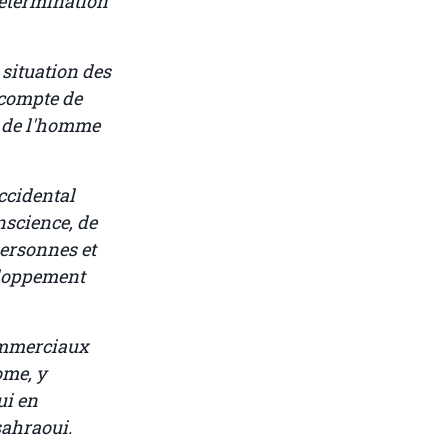
odétermination
 situation des
 compte de
ts de l'homme
ccidental
onscience, de
personnes et
eloppement
commerciaux
ome, y
ui en
sahraoui.