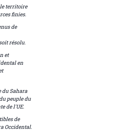
e territoire
ces finies.
enus de
oit résolu.
n et
idental en
et
re du Sahara
 du peuple du
te de l'UE.
tibles de
a Occidental.