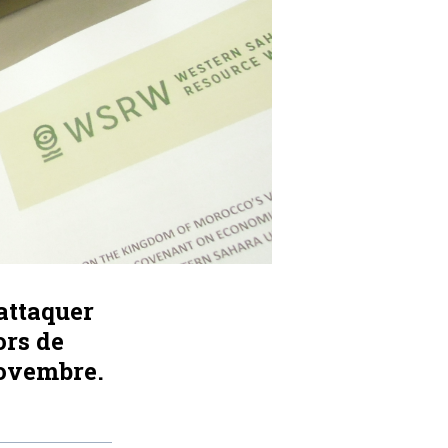
attaquer
ors de
ovembre.