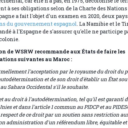
idental, car elle n'a pas, en 1975, décolonisé le ter
 à ses obligations selon de la Charte des Nations
pagne a fait l'objet d'un examen en 2020, deux pay
ions du gouvernement espagnol
. La Namibie et le T
dé à l'Espagne de s'assurer qu'elle ne participe p
 colonie.
on de WSRW recommande aux États de faire les
ions suivantes au Maroc :
ormellement l'acceptation par le royaume du droit du 
autodétermination et de son droit d'établir un État so
u Sahara Occidental s'il le souhaite.
et au droit à l'autodétermination, tel qu'il est garanti 
nies et dans l'article 1 commun au PIDCP et au PIDESC
e respect de ce droit par un soutien sans restriction a
n administration d'un référendum libre, équitable et