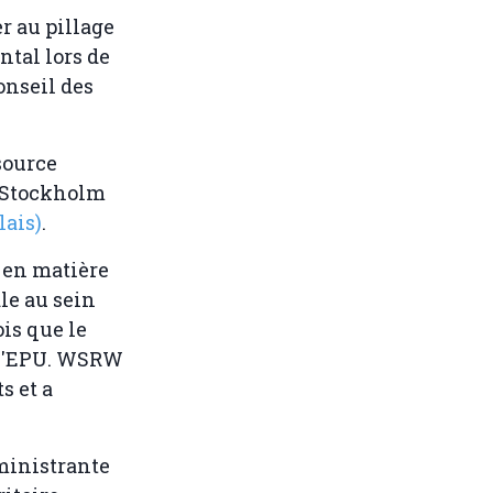
r au pillage
ntal lors de
onseil des
source
 Stockholm
lais)
.
 en matière
le au sein
ois que le
 l'EPU. WSRW
s et a
ministrante