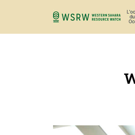
L'o
du
Oc
W