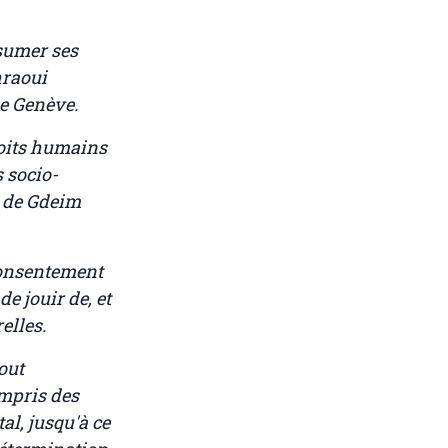
ssumer ses
hraoui
e Genève.
roits humains
 socio-
n de Gdeim
consentement
e jouir de, et
elles.
tout
mpris des
al, jusqu'à ce