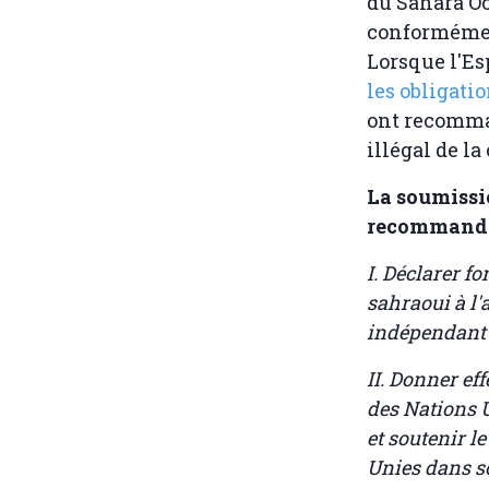
du Sahara Occ
conformément
Lorsque l'Es
les obligat
ont recomman
illégal de la
La soumissi
recommandat
I. Déclarer f
sahraoui à l'
indépendant a
II. Donner eff
des Nations U
et soutenir l
Unies dans so