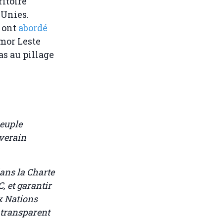
ritoire
 Unies.
s ont
abordé
imor Leste
as au pillage
peuple
uverain
dans la Charte
, et garantir
ux Nations
 transparent