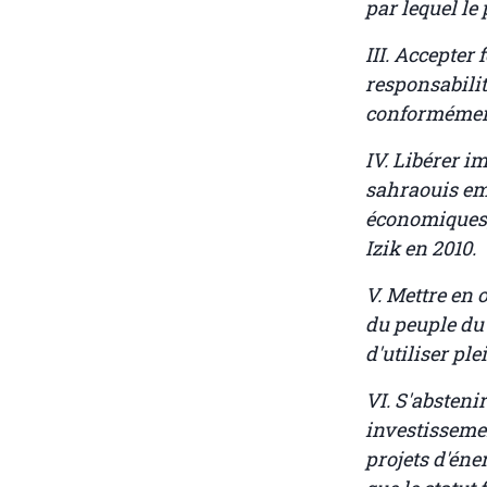
par lequel le
III. Accepter
responsabili
conformément
IV. Libérer 
sahraouis em
économiques,
Izik en 2010.
V. Mettre en
du peuple du 
d'utiliser pl
VI. S'abstenir
investisseme
projets d'éne