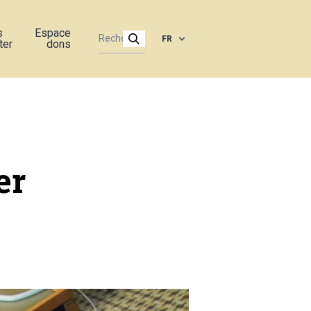
s
Espace
FR
ter
dons
er