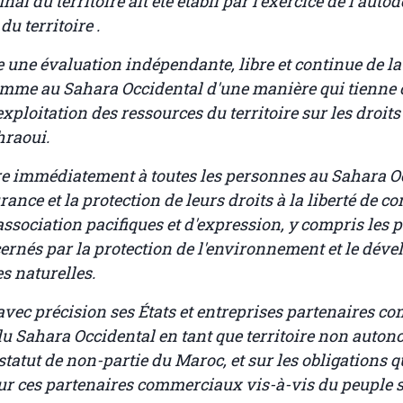
final du territoire ait été établi par l'exercice de l'aut
du territoire .
e une évaluation indépendante, libre et continue de la
homme au Sahara Occidental d'une manière qui tienne
'exploitation des ressources du territoire sur les droi
hraoui.
tre immédiatement à toutes les personnes au Sahara O
rance et la protection de leurs droits à la liberté de c
association pacifiques et d'expression, y compris les 
ernés par la protection de l'environnement et le dév
s naturelles.
avec précision ses États et entreprises partenaires 
 du Sahara Occidental en tant que territoire non auton
tatut de non-partie du Maroc, et sur les obligations q
ur ces partenaires commerciaux vis-à-vis du peuple 