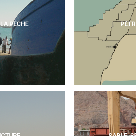
 LA PÊCHE
PÉTR
UCTURE
SABLE, S