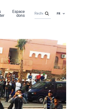
s
Espace
FR
ter
dons