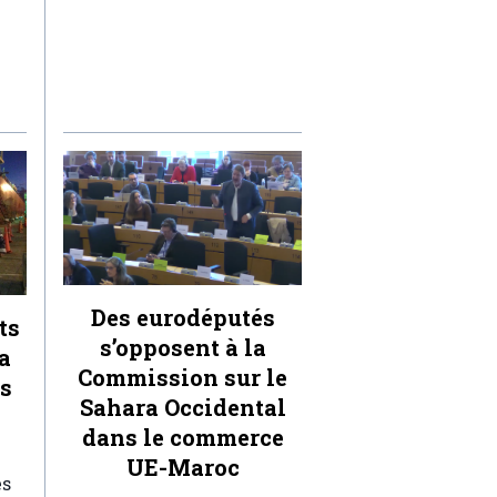
Des eurodéputés
ts
s’opposent à la
a
Commission sur le
ts
Sahara Occidental
dans le commerce
UE-Maroc
es