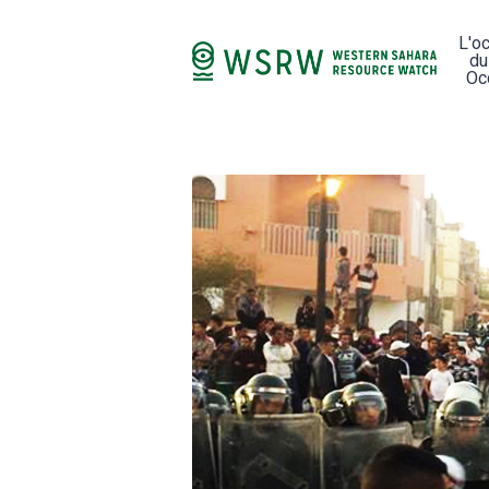
L'o
du
Oc