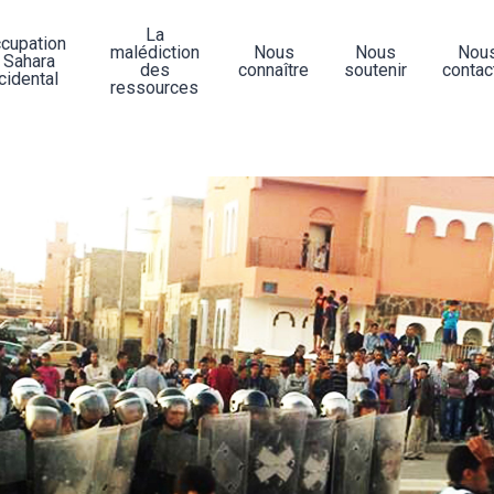
La
ccupation
malédiction
Nous
Nous
Nou
 Sahara
des
connaître
soutenir
contac
cidental
ressources