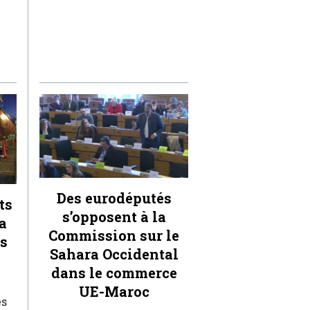
Des eurodéputés
ts
s’opposent à la
a
Commission sur le
ts
Sahara Occidental
dans le commerce
UE-Maroc
es