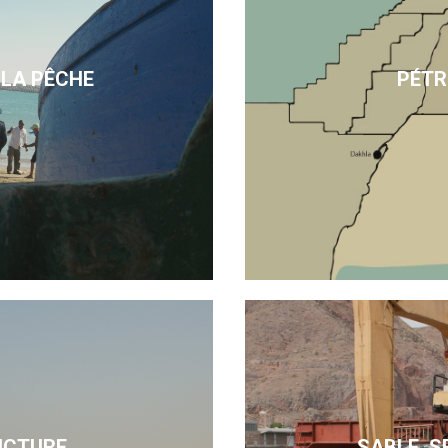
 LA PÊCHE
PÉTR
UCTURE
SABLE, S