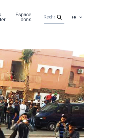
s
Espace
FR
ter
dons