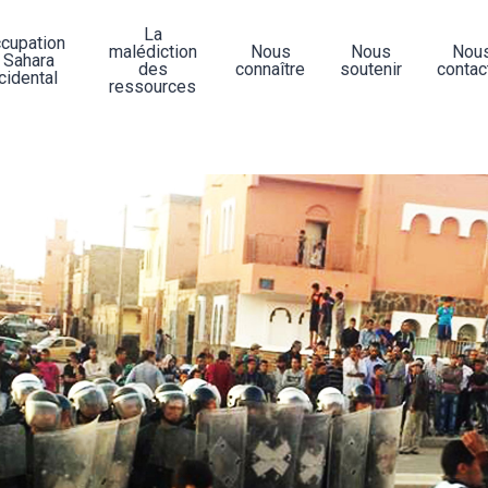
La
ccupation
malédiction
Nous
Nous
Nou
 Sahara
des
connaître
soutenir
contac
cidental
ressources