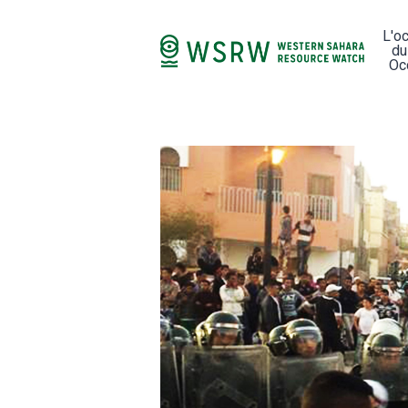
L'o
du
Oc