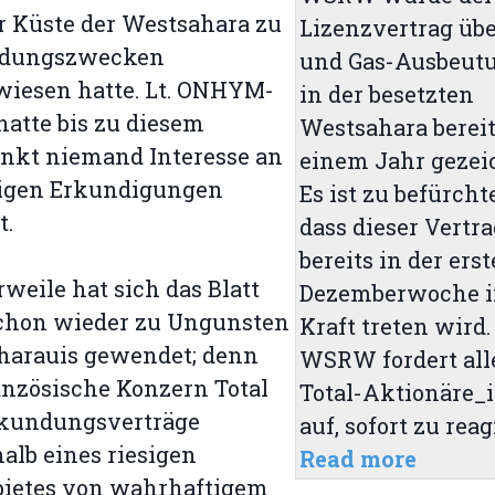
r Küste der Westsahara zu
Lizenzvertrag übe
dungszwecken
und Gas-Ausbeut
wiesen hatte. Lt. ONHYM-
in der besetzten
hatte bis zu diesem
Westsahara bereit
nkt niemand Interesse an
einem Jahr gezei
tigen Erkundigungen
Es ist zu befürcht
t.
dass dieser Vertr
bereits in der ers
rweile hat sich das Blatt
Dezemberwoche 
schon wieder zu Ungunsten
Kraft treten wird.
harauis gewendet; denn
WSRW fordert all
anzösische Konzern Total
Total-Aktionäre_
rkundungsverträge
auf, sofort zu reag
alb eines riesigen
Read more
bietes von wahrhaftigem