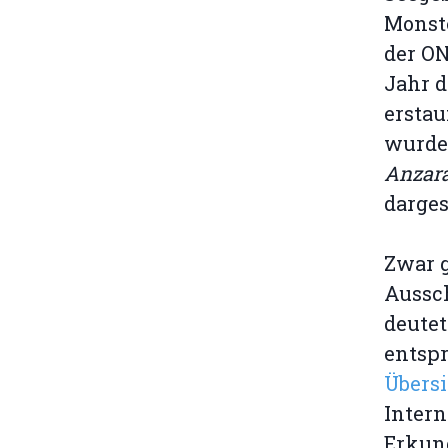
Monst
der ON
Jahr d
erstau
wurden
Anzara
darges
Zwar 
Aussc
deutet
entspr
Übersi
Intern
Erkund