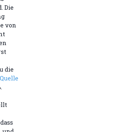
. Die
ng
ie von
ht
nen
rst
u die
 Quelle
.
llt
 dass
, und