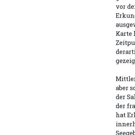
vor de
Erkun
ausge
Karte 
Zeitpu
derar
gezeig
Mittle
aber 
der Sa
der fr
hat E
innerh
Seege