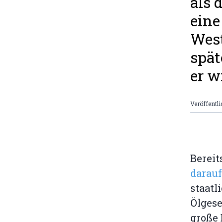
als 
eine
West
spät
er w
Veröffentli
Bereit
darau
staat
Ölges
große 