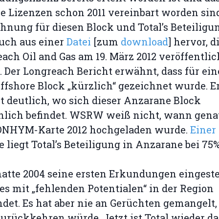
e Lizenzen schon 2011 vereinbart worden sind
hnung für diesen Block und Total’s Beteiligu
uch aus einer
Datei
[zum
download
] hervor, d
ach Oil and Gas am 19. März 2012 veröffentlic
 Der Longreach Bericht erwähnt, dass für ei
offshore Block „kürzlich“ gezeichnet wurde. E
ist deutlich, wo sich dieser Anzarane Block
hlich befindet. WSRW weiß nicht, wann gena
ONHYM-Karte 2012 hochgeladen wurde.
Einer
e liegt Total’s Beteiligung in Anzarane bei 75%
hatte 2004 seine ersten Erkundungen eingeste
es mit „fehlenden Potentialen“ in der Region
det. Es hat aber nie an Gerüchten gemangelt,
zurückkehren würde. Jetzt ist Total wieder da