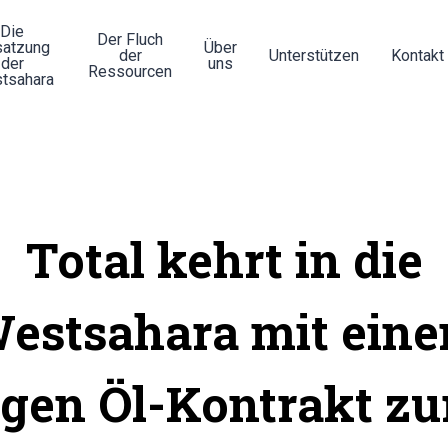
Die
Der Fluch
atzung
Über
der
Unterstützen
Kontakt
der
uns
Ressourcen
tsahara
Total kehrt in die
estsahara mit ein
igen Öl-Kontrakt z