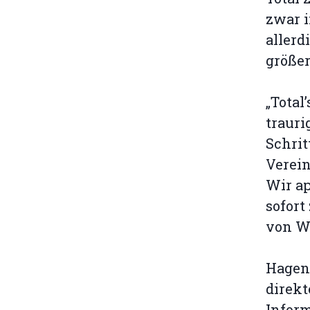
zwar i
allerd
größer
„Total
trauri
Schrit
Verein
Wir ap
sofort
von W
Hagen 
direkt
Inform