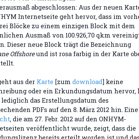
erausmaß abgeschlossen: Aus der neuen Kart
HYM Internetseite geht hervor, dass im vorh
rei Blöcke zu einem einzigen Block mit dem
nlichen Ausmaß von 100.926,70 qkm vereinig
. Dieser neue Block trägt die Bezeichnung
ne Offshore
und ist rosa farbig in der Karte o
tellt.
geht aus der
Karte
[zum
download
] keine
hreibung oder ein Erkundungsdatum hervor, 
 lediglich das Erstellungsdatum des
echenden PDFs auf den 8. März 2012 hin. Eine
cht
, die am 27. Febr. 2012 auf den ONHYM-
etseiten veröffentlicht wurde, zeigt, dass die
ungslizenz bereits erteilt worden ist und da