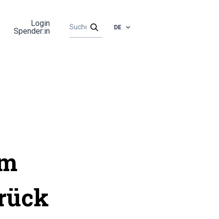
Login
DE
Spender:in
em
urück