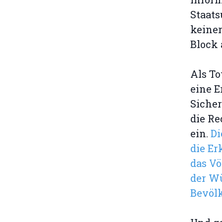
Staats
keiner
Block 
Als To
eine E
Sicher
die Re
ein.
Di
die E
das Vö
der W
Bevöl