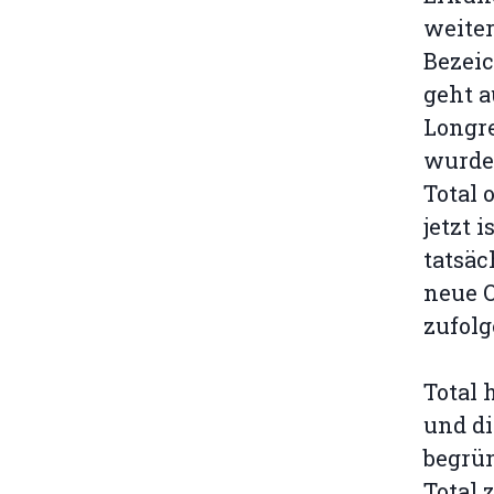
weiter
Bezeic
geht a
Longre
wurde.
Total 
jetzt 
tatsäc
neue 
zufolg
Total 
und di
begrün
Total 