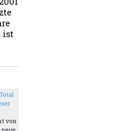
 2001
zte
hre
 ist
Total
eser
ht von
 neue