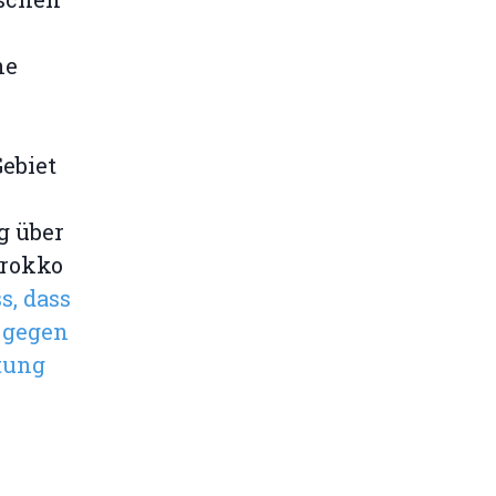
ne
Gebiet
g über
arokko
s, dass
 gegen
tung