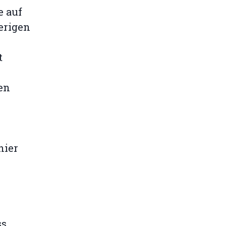
e auf
erigen
t
ben
hier
ss