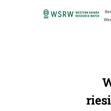
Bes
Wes
W
ries