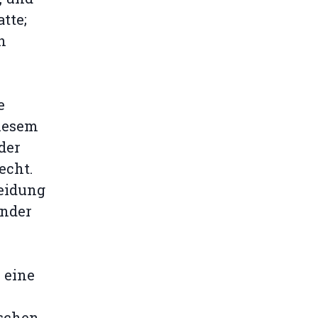
tte;
h
e
diesem
der
echt.
eidung
ender
 eine
ischen