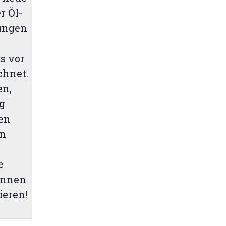
r Öl-
ungen
s vor
chnet.
en,
ag
ten
in
e
innen
ieren!