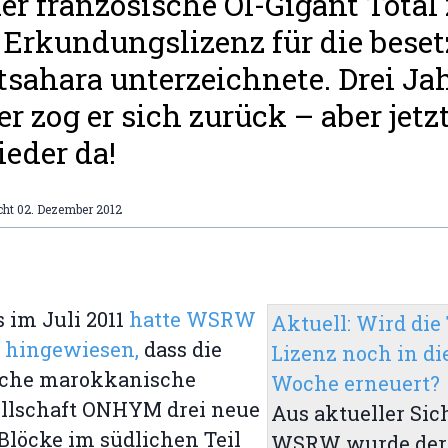
der französische Öl-Gigant Total
 Erkundungslizenz für die beset
sahara unterzeichnete. Drei Ja
er zog er sich zurück – aber jetzt
ieder da!
cht
02. Dezember 2012
s im Juli 2011
hatte WSRW
Aktuell: Wird die 
f hingewiesen,
dass die
Lizenz noch in di
liche marokkanische
Woche erneuert?
ellschaft ONHYM drei neue
Aus aktueller Sic
Blöcke im südlichen Teil
WSRW wurde der