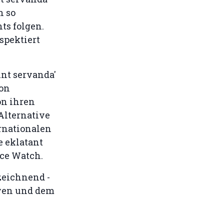
n so
s folgen.
spektiert
unt servanda'
ion
on ihren
lternative
rnationalen
e eklatant
rce Watch.
zeichnend -
eyen und dem