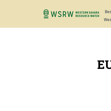
Bes
Wes
EU