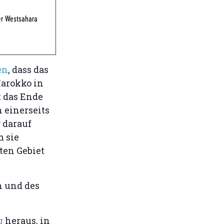
er Westsahara
en
, dass das
arokko in
 das Ende
 einerseits
 darauf
m sie
ten Gebiet
n und des
g
heraus, in