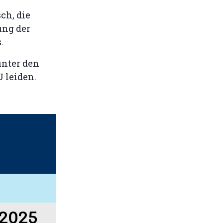
ch, die
ung der
.
unter den
 leiden.