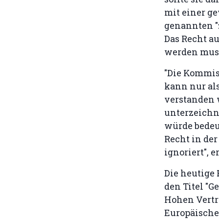
mit einer g
genannten "
Das Recht au
werden mus
"Die Kommiss
kann nur al
verstanden w
unterzeichn
würde bedeu
Recht in der
ignoriert",
Die heutige 
den Titel "
Hohen Vertre
Europäische