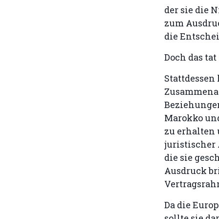
der sie die 
zum Ausdruc
die Entschei
Doch das tat 
Stattdessen 
Zusammenarb
Beziehungen
Marokko und
zu erhalten 
juristischer
die sie gesc
Ausdruck bri
Vertragsrahm
Da die Europ
sollte sie d