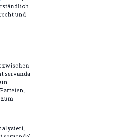
erständlich
recht und
t zwischen
nt servanda
ein
 Parteien,
U zum
.
alysiert,
nt servanda"