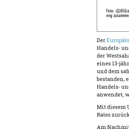
Foto: @ElliLo
eng zusamme
Der
Europäis
Handels- un
der Westsah
eines 13-jäh
und dem sahr
bestanden, 
Handels- un
anwendet, wa
Mit diesem 
Rates zurüc
Am Nachmit