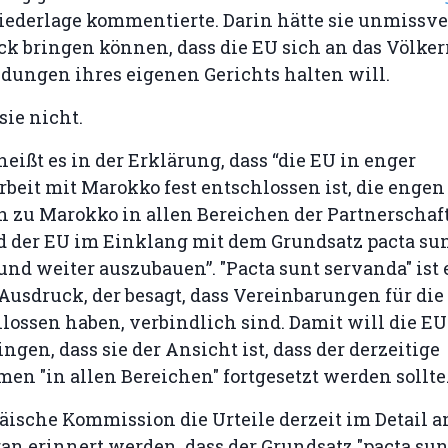
Niederlage kommentierte. Darin hätte sie unmissv
k bringen können, dass die EU sich an das Völker
dungen ihres eigenen Gerichts halten will.
sie nicht.
heißt es in der Erklärung, dass “die EU in enger
eit mit Marokko fest entschlossen ist, die engen
 zu Marokko in allen Bereichen der Partnerschaf
 der EU im Einklang mit dem Grundsatz pacta su
und weiter auszubauen”. "Pacta sunt servanda" ist 
 Ausdruck, der besagt, dass Vereinbarungen für die
hlossen haben, verbindlich sind. Damit will die E
ngen, dass sie der Ansicht ist, dass der derzeitige
en "in allen Bereichen" fortgesetzt werden sollte
äische Kommission die Urteile derzeit im Detail an
aran erinnert werden, dass der Grundsatz "pacta su