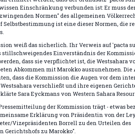
ewissen Einschränkung verbunden ist: Er muss de
zwingenden Normen" des allgemeinen Völkerrecht
f Selbstbestimmung ist eine dieser Normen, die re
s.
ion weiß das sicherlich. Ihr Verweis auf 'pacta s
s stillschweigendes Einverständnis der Kommiss
erden, dass sie verpflichtet ist, die Westsahara v
eten Abkommen mit Marokko auszunehmen. Die A
ten, dass die Kommission die Augen vor dem inte
 Westsahara verschließt und ihre eigenen Gericht
 erklärte Sara Eyckmans von Western Sahara Resou
Pressemitteilung der Kommission trägt - etwas be
Gemeinsame Erklärung von Präsidentin von der L
ter/Vizepräsidenten Borrell zu den Urteilen des
n Gerichtshofs zu Marokko".