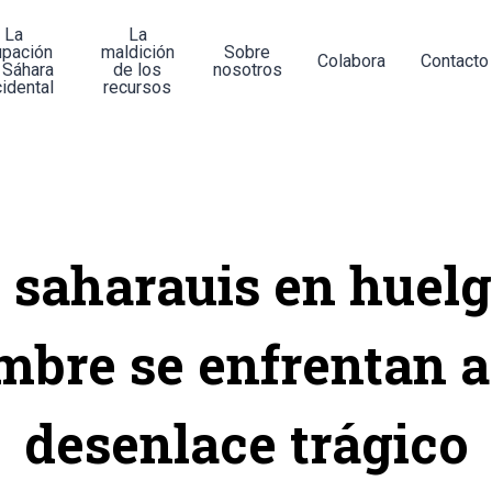
La
La
upación
maldición
Sobre
Colabora
Contacto
 Sáhara
de los
nosotros
idental
recursos
s saharauis en huelg
mbre se enfrentan a
desenlace trágico