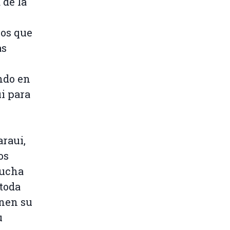
 de la
los que
as
ndo en
i para
araui,
os
lucha
toda
onen su
u