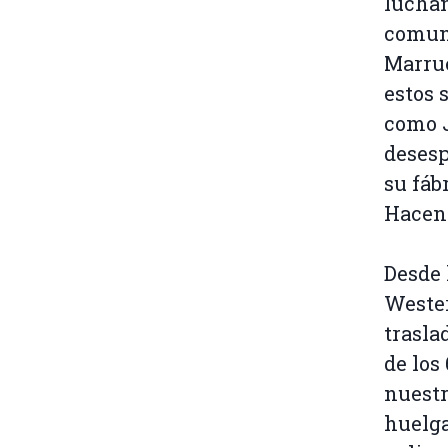
luchan
comuni
Marrue
estos 
como J
desesp
su fáb
Hacend
Desde 
Weste
trasla
de los
nuestr
huelga