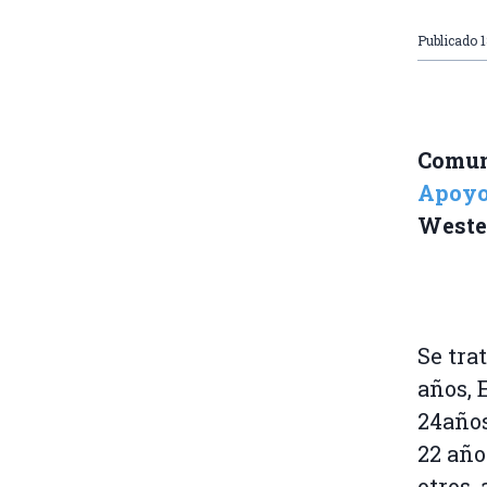
Publicado
1
Comun
Apoyo 
Weste
Se tra
años,
24años
22 año
otros,