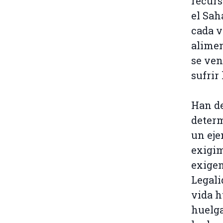
recurs
el Sah
cada v
alimen
se ven
sufrir
Han de
determ
un eje
exigim
exigen
Legali
vida 
huelga