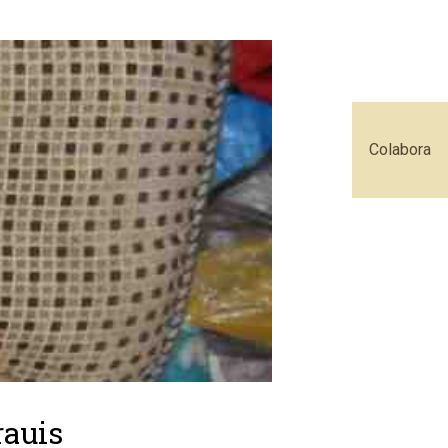
Colabora
rauis