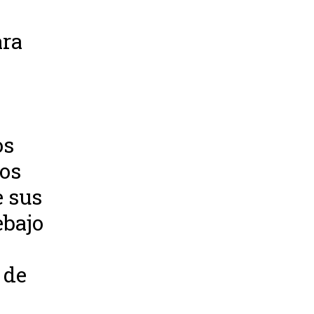
ara
n
os
los
e sus
ebajo
 de