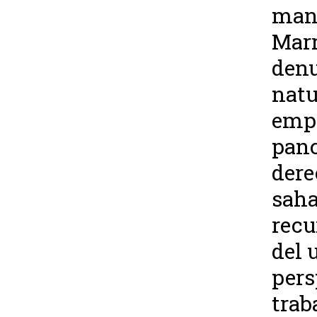
mant
Marr
denu
natu
empr
panc
dere
saha
recu
del 
pers
trab