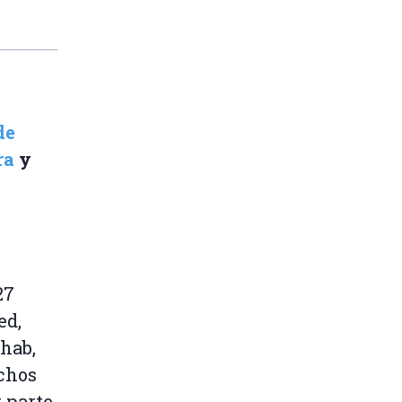
de
ra
y
27
ed,
hab,
uchos
r parte