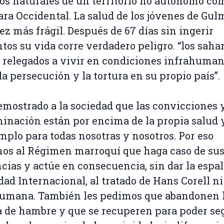
os naturales de un territorio no autónomo co
ara Occidental. La salud de los jóvenes de Gu
ez más frágil. Después de 67 días sin ingerir
tos su vida corre verdadero peligro. “los saha
 relegados a vivir en condiciones infrahuman
 la persecución y la tortura en su propio país”.
mostrado a la sociedad que las convicciones y
inación están por encima de la propia salud 
mplo para todas nosotras y nosotros. Por eso
os al Régimen marroquí que haga caso de su
cias y actúe en consecuencia, sin dar la espal
dad Internacional, al tratado de Hans Corell ni 
humana. También les pedimos que abandonen 
 de hambre y que se recuperen para poder se