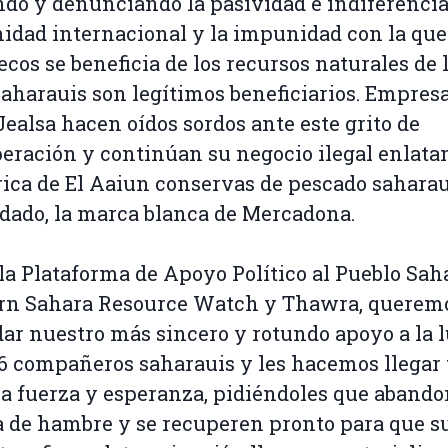
do y denunciando la pasividad e indiferencia
dad internacional y la impunidad con la que
cos se beneficia de los recursos naturales de 
saharauis son legítimos beneficiarios. Empres
ealsa hacen oídos sordos ante este grito de
eración y continúan su negocio ilegal enlata
rica de El Aaiun conservas de pescado saharau
ado, la marca blanca de Mercadona.
la Plataforma de Apoyo Político al Pueblo Sah
rn Sahara Resource Watch y Thawra, querem
dar nuestro más sincero y rotundo apoyo a la 
 6 compañeros saharauis y les hacemos llegar 
a fuerza y esperanza, pidiéndoles que aband
 de hambre y se recuperen pronto para que s