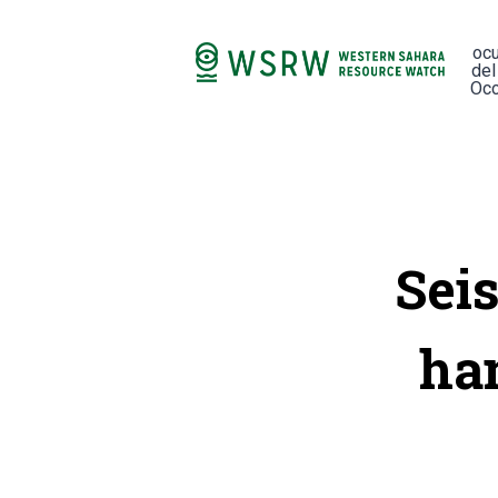
oc
del
Occ
Sei
ha