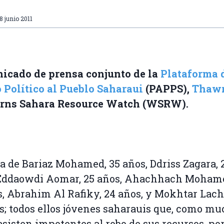
8 junio 2011
icado de prensa conjunto de la
Plataforma 
Político al Pueblo Saharaui
(PAPPS),
Thaw
rns Sahara Resource Watch (WSRW).
ta de Bariaz Mohamed, 35 años, Ddriss Zagara, 
 Eddaowdi Aomar, 25 años, Ahachhach Moham
, Abrahim Al Rafiky, 24 años, y Mokhtar Lach
s; todos ellos jóvenes saharauis que, como m
 asisten impotentes al robo de sus recursos, po