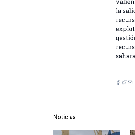
valien
la sal
recurs
explot
gestió
recurs
sahara
Noticias