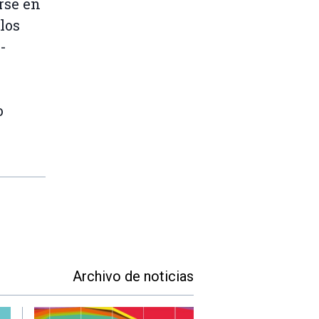
rse en
los
-
o
Archivo de noticias