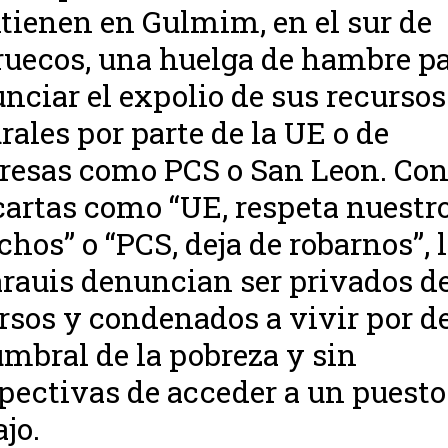
ienen en Gulmim, en el sur de
uecos, una huelga de hambre p
nciar el expolio de sus recursos
rales por parte de la UE o de
esas como PCS o San Leon. Co
artas como “UE, respeta nuestr
chos” o “PCS, deja de robarnos”, 
rauis denuncian ser privados d
rsos y condenados a vivir por d
umbral de la pobreza y sin
pectivas de acceder a un puesto
ajo.