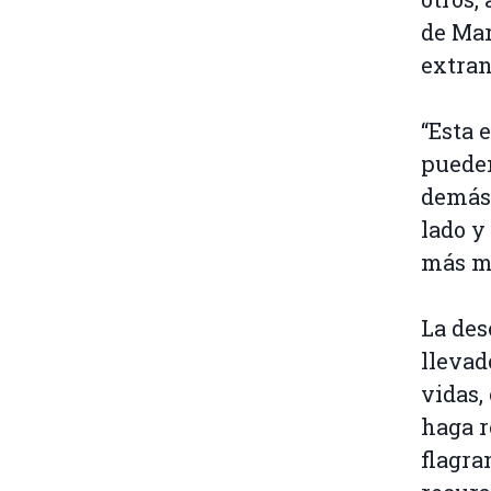
de Mar
extran
“Esta 
pueden
demás 
lado y
más mí
La des
llevad
vidas,
haga r
flagra