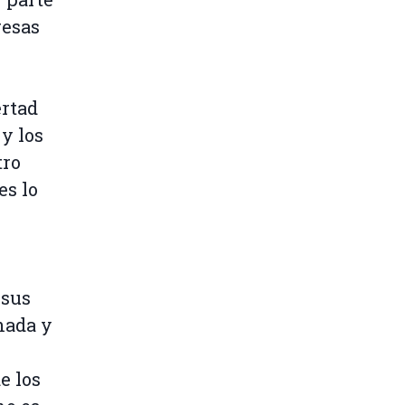
resas
ertad
y los
tro
es lo
 sus
hada y
e los