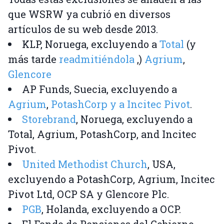
que WSRW ya cubrió en diversos
artículos de su web desde 2013.
KLP, Noruega, excluyendo a
Total
(y
más tarde
readmitiéndola
,)
Agrium
,
Glencore
AP Funds, Suecia, excluyendo a
Agrium
,
PotashCorp y a Incitec Pivot
.
Storebrand
, Noruega, excluyendo a
Total, Agrium, PotashCorp, and Incitec
Pivot.
United Methodist Church
, USA,
excluyendo a PotashCorp, Agrium, Incitec
Pivot Ltd, OCP SA y Glencore Plc.
PGB
, Holanda, excluyendo a OCP.