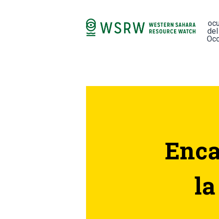
oc
del
Occ
Enca
la