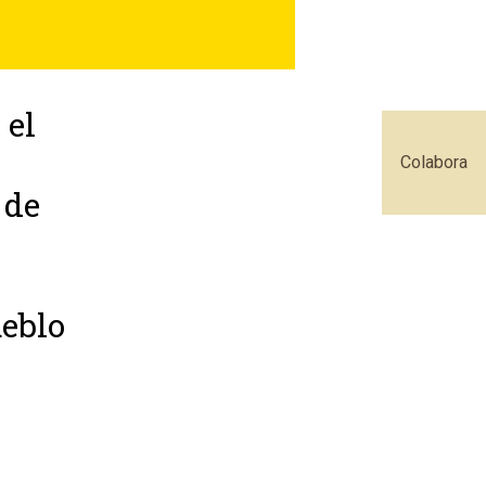
 el
Colabora
 de
ueblo