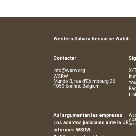
Western Sahara Resource Watch
Contactar
Sí
info@wsrw.org
X/T
WSRW
Ins
Mundo B, rue d'Edimbourg 26
You
1050 Ixelles, Belgium
Fa
Lin
Así argumentan las empresas
Wes
y p
Los asuntos judiciales ante la UE
ocu
Informes WSRW