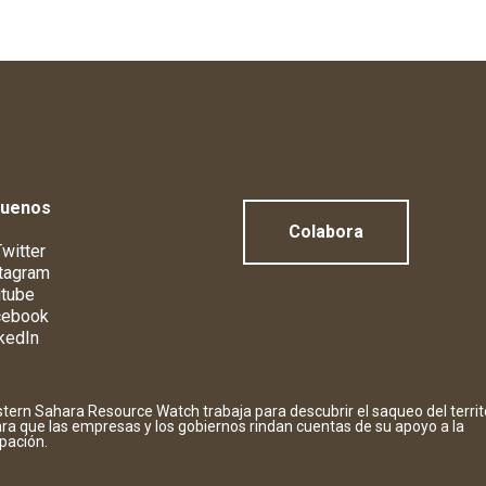
guenos
Colabora
witter
tagram
tube
cebook
kedIn
tern Sahara Resource Watch trabaja para descubrir el saqueo del territ
ara que las empresas y los gobiernos rindan cuentas de su apoyo a la
pación.