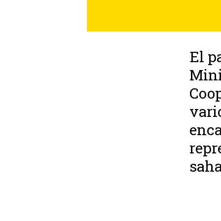
El p
Mini
Coop
vari
enca
repr
saha