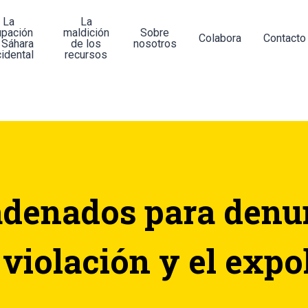
La
La
upación
maldición
Sobre
Colabora
Contacto
 Sáhara
de los
nosotros
idental
recursos
denados para denu
 violación y el expo