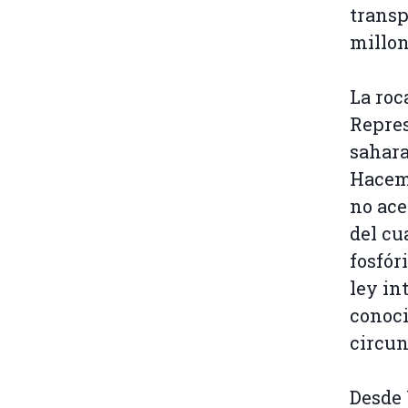
transp
millon
La roc
Repres
sahara
Hacemo
no ace
del cu
fosfór
ley in
conoci
circun
Desde