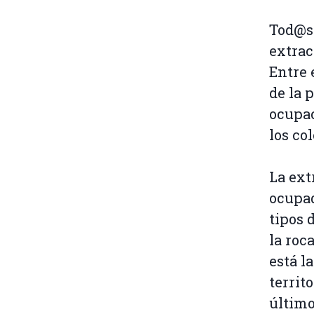
Tod@s 
extrac
Entre 
de la 
ocupac
los col
La ext
ocupad
tipos 
la roc
está l
territ
último