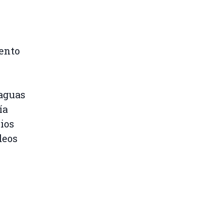
ento
 aguas
ía
ios
deos
n