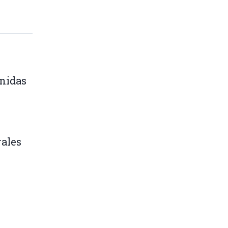
nidas
rales