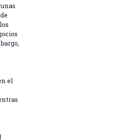
gunas
 de
los
gocios
mbargo,
en el
entras
l