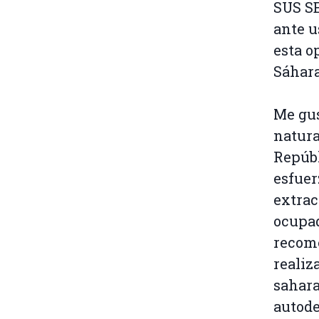
SUS SE
ante 
esta o
Sáhara
Me gus
natura
Repúbl
esfuer
extrac
ocupad
recome
realiz
sahara
autod