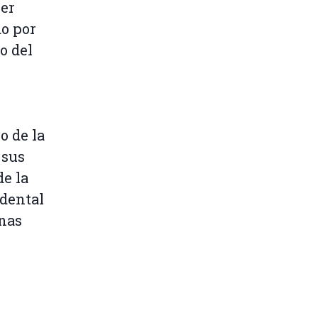
cer
o por
o del
o de la
 sus
de la
idental
unas