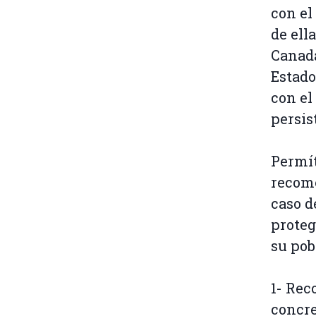
con el
de ell
Canadá
Estado
con el
persis
Permít
recome
caso d
proteg
su pob
1- Rec
concre