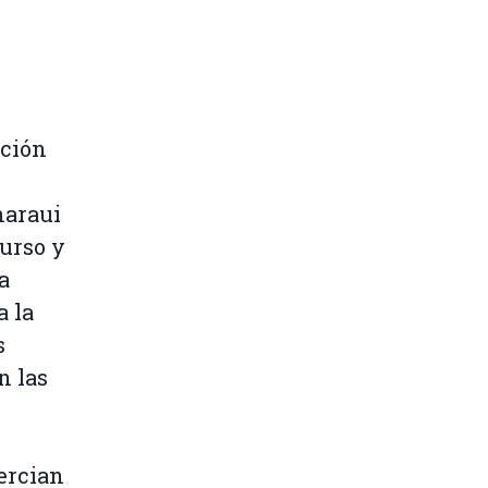
ación
haraui
curso y
a
a la
s
n las
ercian