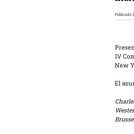
Publicado
2
Presen
IV Com
New Yo
El asu
Charle
Wester
Brusse