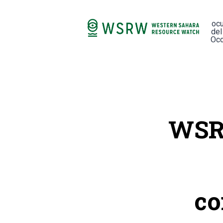
oc
del
Occ
WSRW
co