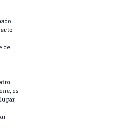
pado.
recto
e de
atro
ene, es
lugar,
por