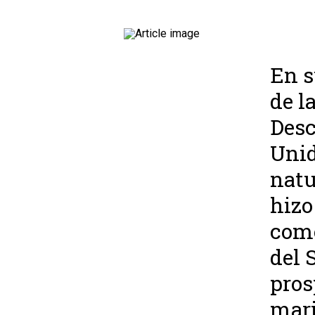
En s
de l
Desc
Unid
natu
hizo
come
del 
pros
mari