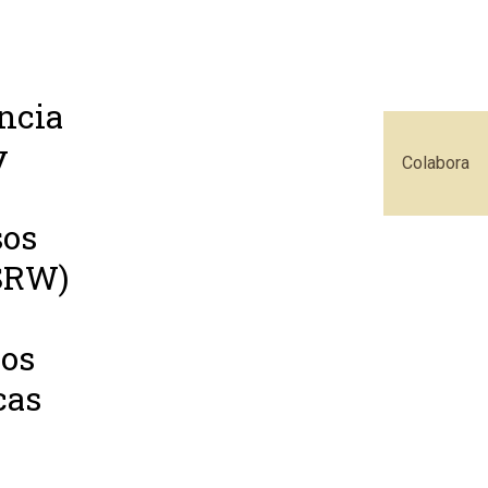
ncia
y
Colabora
sos
WSRW)
tos
cas
o