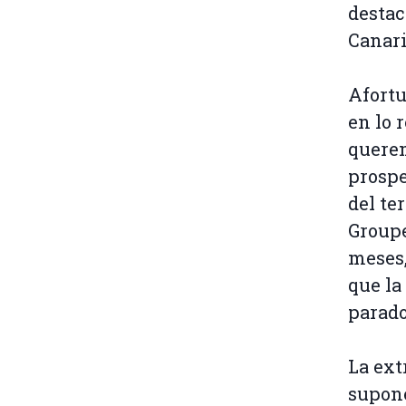
destac
Canari
Afort
en lo 
querem
prospe
del te
Groupe
meses,
que la
parado
La ext
supone