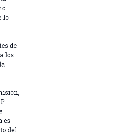
ho
 lo
tes de
a los
la
misión,
CP
e
a es
to del