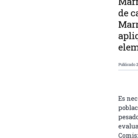
Marr
de c
Marr
apli
elem
Publicado
2
Es nec
poblac
pesado
evalua
Comisi