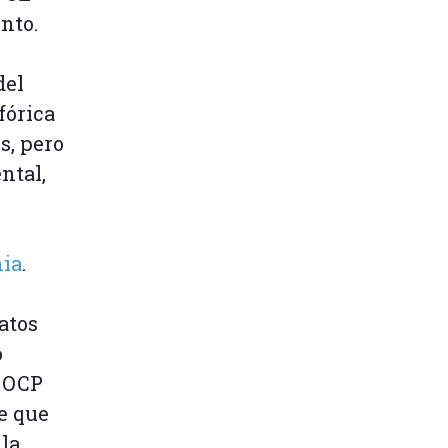
nto.
del
fórica
s, pero
ntal,
nia
.
atos
o
a OCP
e que
 la