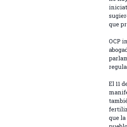
inicia
sugier
que pr
OCP in
abogad
parlam
regula
El 11 
manife
tambié
fertil
que la
pueblo