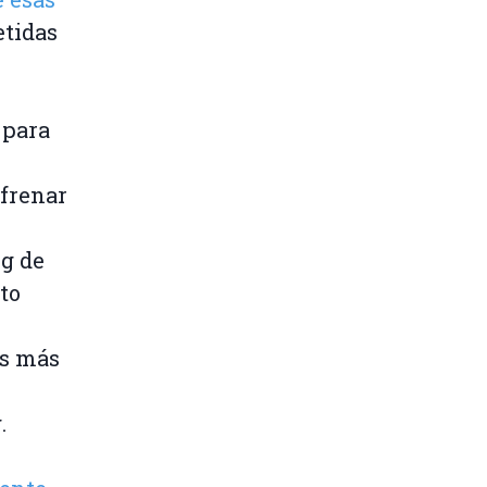
etidas
 para
 frenar
mg de
to
os más
.