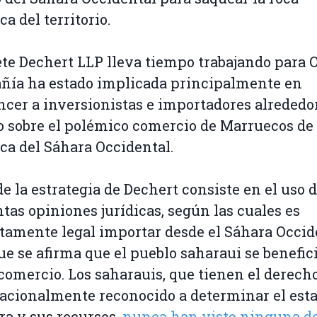
ca del territorio.
ete Dechert LLP lleva tiempo trabajando para O
ñía ha estado implicada principalmente en
cer a inversionistas e importadores alrededor
sobre el polémico comercio de Marruecos de
ica del Sáhara Occidental.
de la estrategia de Dechert consiste en el uso 
tas opiniones jurídicas, según las cuales es
tamente legal importar desde el Sáhara Occid
ue se afirma que el pueblo saharaui se benefic
comercio. Los saharauis, que tienen el derech
acionalmente reconocido a determinar el est
rra y sus recursos,
nunca han visto ninguna de