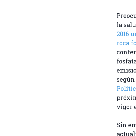
Preocu
la sal
2016 u
roca f
conten
fosfat
emisio
según
Políti
próxim
vigor 
Sin em
actual