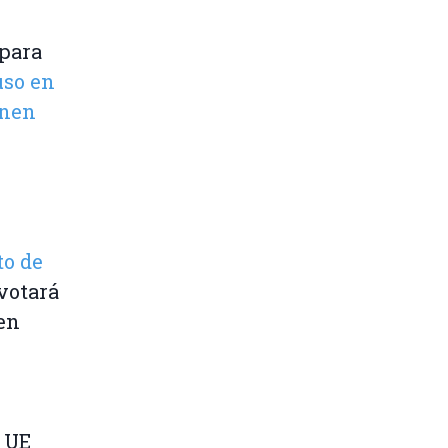
 para
so en
enen
to de
votará
en
a UE