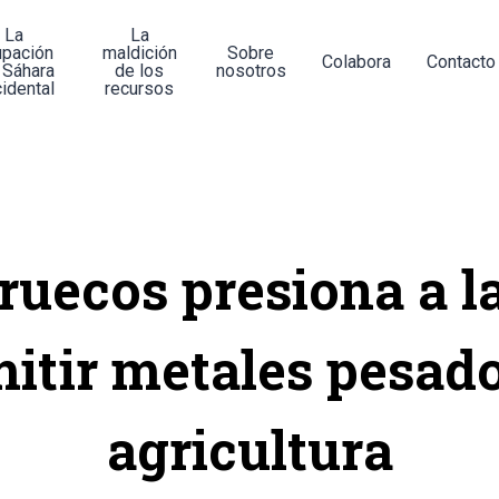
La
La
upación
maldición
Sobre
Colabora
Contacto
 Sáhara
de los
nosotros
idental
recursos
uecos presiona a l
itir metales pesad
agricultura