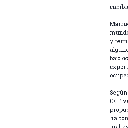
cambie
Marrue
mundo.
y fert
alguno
bajo o
export
ocupad
Segú
OCP ve
propue
ha com
no hay