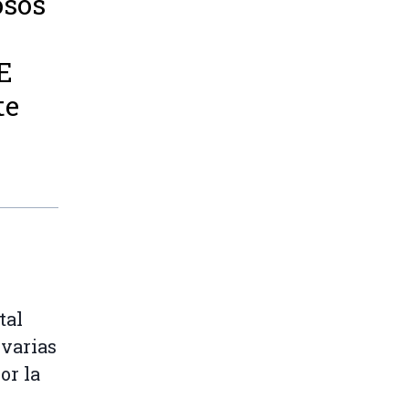
osos
E
te
tal
 varias
or la