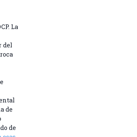
CP. La
 del
 roca
de
ental
ia de
o
ado de
 esas