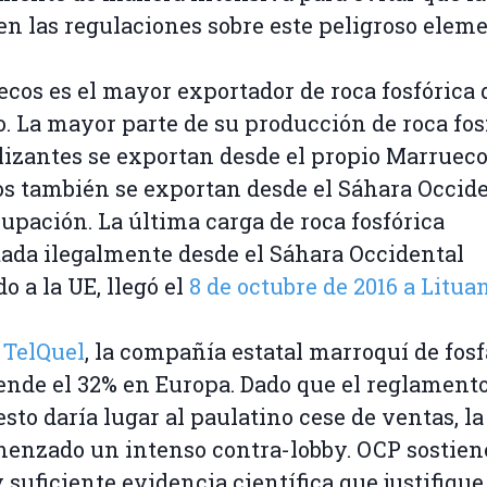
n las regulaciones sobre este peligroso eleme
cos es el mayor exportador de roca fosfórica 
 La mayor parte de su producción de roca fos
ilizantes se exportan desde el propio Marrueco
s también se exportan desde el Sáhara Occide
cupación. La última carga de roca fosfórica
ada ilegalmente desde el Sáhara Occidental
o a la UE, llegó el
8 de octubre de 2016 a Litua
n
TelQuel
, la compañía estatal marroquí de fosf
nde el 32% en Europa. Dado que el reglament
sto daría lugar al paulatino cese de ventas, l
enzado un intenso contra-lobby. OCP sostien
 suficiente evidencia científica que justifique