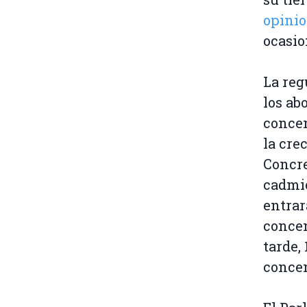
opini
ocasio
La reg
los ab
concen
la cre
Concre
cadmio
entrar
concen
tarde,
concen