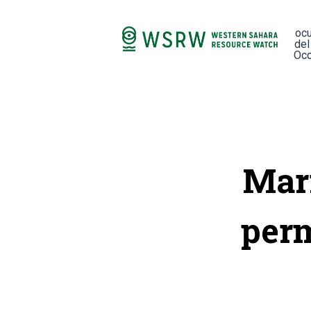
oc
del
Occ
Marr
perm