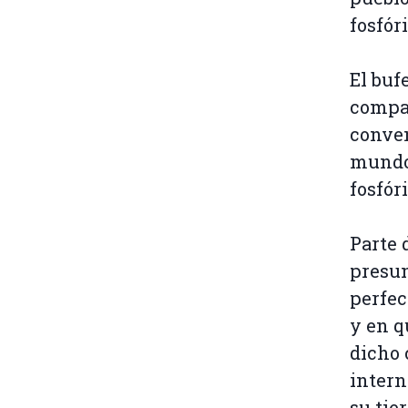
fosfóri
El buf
compa
conven
mundo 
fosfór
Parte 
presun
perfec
y en q
dicho 
intern
su tie