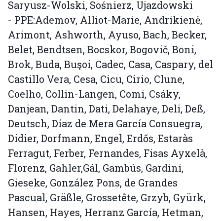
Saryusz-Wolski, Sośnierz, Ujazdowski
- PPE:Ademov, Alliot-Marie, Andrikienė,
Arimont, Ashworth, Ayuso, Bach, Becker,
Belet, Bendtsen, Bocskor, Bogovič, Boni,
Brok, Buda, Buşoi, Cadec, Casa, Caspary, del
Castillo Vera, Cesa, Cicu, Cirio, Clune,
Coelho, Collin-Langen, Comi, Csáky,
Danjean, Dantin, Dati, Delahaye, Deli, Deß,
Deutsch, Díaz de Mera García Consuegra,
Didier, Dorfmann, Engel, Erdős, Estaràs
Ferragut, Ferber, Fernandes, Fisas Ayxelà,
Florenz, Gahler,Gál, Gambús, Gardini,
Gieseke, González Pons, de Grandes
Pascual, Gräßle, Grossetête, Grzyb, Gyürk,
Hansen, Hayes, Herranz García, Hetman,