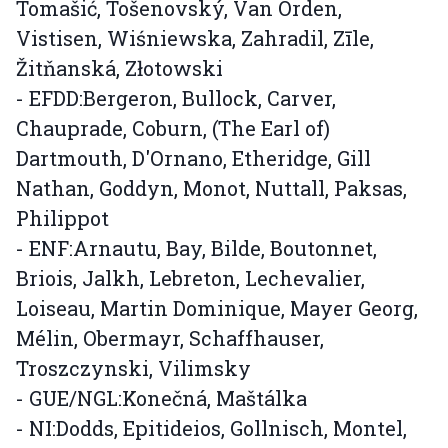
Tomašić, Tošenovský, Van Orden,
Vistisen, Wiśniewska, Zahradil, Zīle,
Žitňanská, Złotowski
- EFDD:Bergeron, Bullock, Carver,
Chauprade, Coburn, (The Earl of)
Dartmouth, D'Ornano, Etheridge, Gill
Nathan, Goddyn, Monot, Nuttall, Paksas,
Philippot
- ENF:Arnautu, Bay, Bilde, Boutonnet,
Briois, Jalkh, Lebreton, Lechevalier,
Loiseau, Martin Dominique, Mayer Georg,
Mélin, Obermayr, Schaffhauser,
Troszczynski, Vilimsky
- GUE/NGL:Konečná, Maštálka
- NI:Dodds, Epitideios, Gollnisch, Montel,