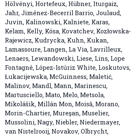
Hölvényi, Hortefeux, Hübner, Iturgaiz,
Jahr, Jiménez-Becerril Barrio, Joulaud,
Juvin, Kalinowski, Kalniete, Karas,
Kelam, Kelly, Kósa, Kovatchev, Kozłowska-
Rajewicz, Kudrycka, Kuhn, Kukan,
Lamassoure, Langen, La Via, Lavrilleux,
Lenaers, Lewandowski, Liese, Lins, Lope
Fontagné, López-Istúriz White, Loskutovs,
Łukacijewska, McGuinness, Maletić,
Malinov, Mandl, Mann, Marinescu,
Martusciello, Mato, Melo, Metsola,
Mikolášik, Millán Mon, Moisă, Morano,
Morin-Chartier, Mureşan, Muselier,
Mussolini, Nagy, Niebler, Niedermayer,
van Nistelrooij, Novakov, Olbrycht,