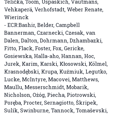
Telička, Toom, Uspaskich, Vautmans,
Vehkaperä, Verhofstadt, Weber Renate,
Wierinck
- ECR:Bashir, Belder, Campbell
Bannerman, Czarnecki, Czesak, van
Dalen, Dalton, Dohrmann, Dzhambazki,
Fitto, Flack, Foster, Fox, Gericke,
Gosiewska, Halla-aho, Hannan, Hoc,
Jurek, Karim, Karski, Kłosowski, Kölmel,
Krasnodębski, Krupa, Kuźmiuk, Legutko,
Lucke, McIntyre, Macovei, Matthews,
Maullu, Messerschmidt, Mobarik,
Nicholson, Ożóg, Piecha, Piotrowski,
Poręba, Procter, Sernagiotto, Škripek,
Sulík, Swinburne, Tannock, Tomaševski,