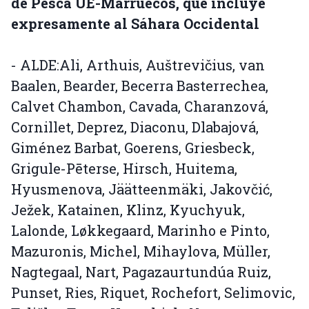
de Pesca UE-Marruecos, que incluye
expresamente al Sáhara Occidental
- ALDE:Ali, Arthuis, Auštrevičius, van
Baalen, Bearder, Becerra Basterrechea,
Calvet Chambon, Cavada, Charanzová,
Cornillet, Deprez, Diaconu, Dlabajová,
Giménez Barbat, Goerens, Griesbeck,
Grigule-Pēterse, Hirsch, Huitema,
Hyusmenova, Jäätteenmäki, Jakovčić,
Ježek, Katainen, Klinz, Kyuchyuk,
Lalonde, Løkkegaard, Marinho e Pinto,
Mazuronis, Michel, Mihaylova, Müller,
Nagtegaal, Nart, Pagazaurtundúa Ruiz,
Punset, Ries, Riquet, Rochefort, Selimovic,