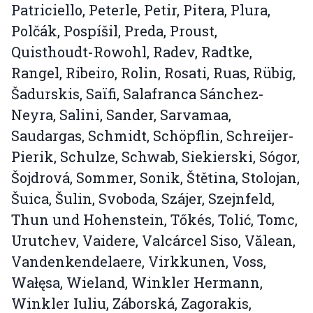
Patriciello, Peterle, Petir, Pitera, Plura,
Polčák, Pospíšil, Preda, Proust,
Quisthoudt-Rowohl, Radev, Radtke,
Rangel, Ribeiro, Rolin, Rosati, Ruas, Rübig,
Šadurskis, Saïfi, Salafranca Sánchez-
Neyra, Salini, Sander, Sarvamaa,
Saudargas, Schmidt, Schöpflin, Schreijer-
Pierik, Schulze, Schwab, Siekierski, Sógor,
Šojdrová, Sommer, Sonik, Štětina, Stolojan,
Šuica, Šulin, Svoboda, Szájer, Szejnfeld,
Thun und Hohenstein, Tőkés, Tolić, Tomc,
Urutchev, Vaidere, Valcárcel Siso, Vălean,
Vandenkendelaere, Virkkunen, Voss,
Wałęsa, Wieland, Winkler Hermann,
Winkler Iuliu, Záborská, Zagorakis,