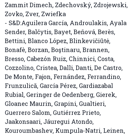
Zammit Dimech, Zdechovský, Zdrojewski,
Zovko, Zver, Zwiefka
- S&D:Aguilera García, Androulakis, Ayala
Sender, Balčytis, Bayet, Beňová, Berès,
Bettini, Blanco López, Blinkevičiūtė,
Bonafè, Borzan, Boştinaru, Brannen,
Bresso, Cabezón Ruiz, Chinnici, Costa,
Cozzolino, Cristea, Dalli, Danti, De Castro,
De Monte, Fajon, Fernández, Ferrandino,
Frunzulică, García Pérez, Gardiazabal
Rubial, Geringer de Oedenberg, Gierek,
Gloanec Maurin, Grapini, Gualtieri,
Guerrero Salom, Gutiérrez Prieto,
Jaakonsaari, Jáuregui Atondo,
Kouroumbashev, Kumpula-Natri, Leinen,