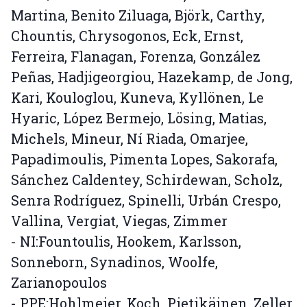
Martina, Benito Ziluaga, Björk, Carthy,
Chountis, Chrysogonos, Eck, Ernst,
Ferreira, Flanagan, Forenza, González
Peñas, Hadjigeorgiou, Hazekamp, de Jong,
Kari, Kouloglou, Kuneva, Kyllönen, Le
Hyaric, López Bermejo, Lösing, Matias,
Michels, Mineur, Ní Riada, Omarjee,
Papadimoulis, Pimenta Lopes, Sakorafa,
Sánchez Caldentey, Schirdewan, Scholz,
Senra Rodríguez, Spinelli, Urbán Crespo,
Vallina, Vergiat, Viegas, Zimmer
- NI:Fountoulis, Hookem, Karlsson,
Sonneborn, Synadinos, Woolfe,
Zarianopoulos
- PPE:Hohlmeier, Koch, Pietikäinen, Zeller