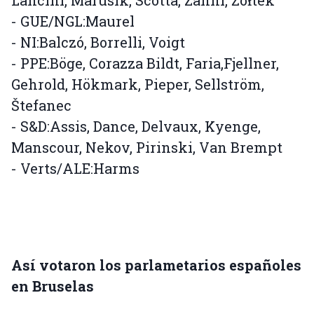
Lancini, Marusik, Scottà, Zanni, Żółtek
- GUE/NGL:Maurel
- NI:Balczó, Borrelli, Voigt
- PPE:Böge, Corazza Bildt, Faria,Fjellner,
Gehrold, Hökmark, Pieper, Sellström,
Štefanec
- S&D:Assis, Dance, Delvaux, Kyenge,
Manscour, Nekov, Pirinski, Van Brempt
- Verts/ALE:Harms
Así votaron los parlametarios españoles
en Bruselas