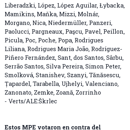
Liberadzki, López, López Aguilar, Łybacka,
Mamikins, Maňka, Mizzi, Molnár,
Morgano, Nica, Niedermüller, Panzeri,
Paolucci, Pargneaux, Paşcu, Pavel, Peillon,
Picula, Poc, Poche, Popa, Rodrigues
Liliana, Rodrigues Maria João, Rodríguez-
Piñero Fernández, Sant, dos Santos, Sârbu,
Serrão Santos, Silva Pereira, Simon Peter,
Smolková, Stanishev, Szanyi, Tănăsescu,
Țapardel, Tarabella, Ujhelyi, Valenciano,
Zanonato, Zemke, Zoană, Zorrinho
- Verts/ALE:Škrlec
Estos MPE votaron en contra del