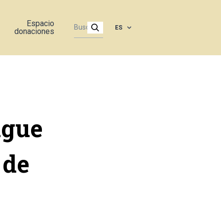
Espacio
ES
donaciones
igue
 de