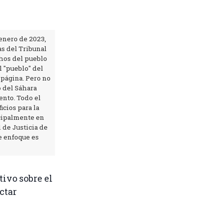
 enero de 2023,
as del Tribunal
chos del pueblo
l "pueblo" del
 página. Pero no
o del Sáhara
nto. Todo el
cios para la
ncipalmente en
 de Justicia de
e enfoque es
ivo sobre el
ctar
l