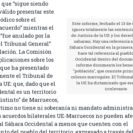
 que “sigue siendo
válido presentar este
ódico sobre el
Este informe, fechado el 13 de
acuerdo” mientras el
ignora totalmente las sentenci
“fue anulado por la
de Justicia de la UE y los dere
saharaui. Hay una referencia a
l Tribunal General”
Sáhara Occidental en la primera
elación. La Comisión
hace tal referencia al puebl
plicaciones sobre los
Occidental dentro del docume
informe documenta los benefi
que ha presentado
"población", que consiste pri
mente el Tribunal de
colonos marroquíes. El Tribunal
a UE: que, dado que el
la UE ha dictaminado que es
irrelevante.
ental es un territorio
distinto" de Marruecos,
ltimo no tiene ni soberanía ni mandato administrat
los acuerdos bilaterales UE-Marruecos no pueden afe
al Sáhara Occidental a menos que cuenten con el
to del pueblo del territorio, expresado a través de