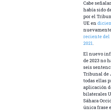
Cabe señalar
había sido d
por el Tribun
UE en
dicie
nuevamente
reciente del
2021
.
El nuevo inf
de 2023 no h
seis sentenc
Tribunal de 
todas ellas 
aplicación d
bilaterales 
Sáhara Occid
única frase 