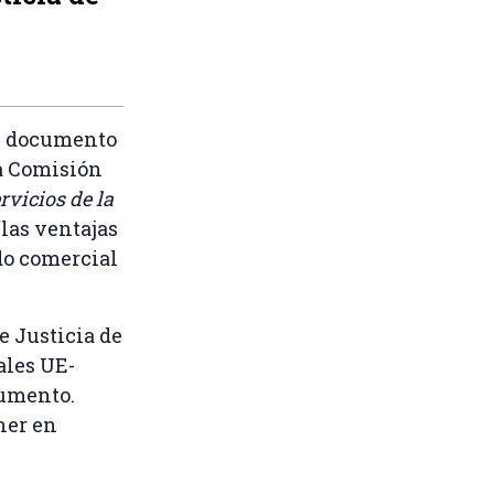
n documento
la Comisión
rvicios de la
las ventajas
do comercial
e Justicia de
ales UE-
cumento.
ner en