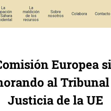
La
La
upación
maldición
Sobre
Colabora
Contacto
 Sáhara
de los
nosotros
idental
recursos
Comisión Europea s
norando al Tribunal
Justicia de la UE