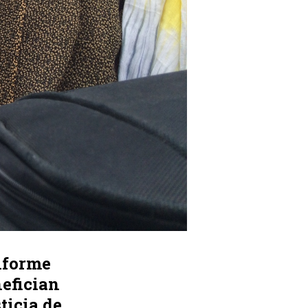
nforme
nefician
ticia de