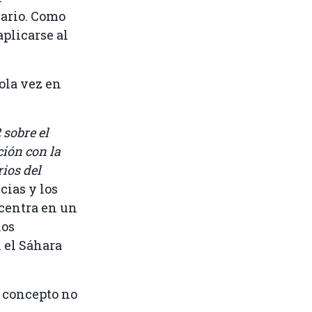
sario. Como
plicarse al
ola vez en
 sobre el
ción con la
rios del
cias y los
 centra en un
los
n el Sáhara
e concepto no