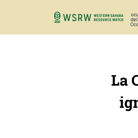
oc
del
Occ
La 
ig