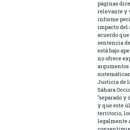
páginas dice
relevante y 
informe peri
impacto del 
acuerdo que 
sentencia de
está bajo ap
no ofrece ex
argumentos 
sistemática
Justicia de l
Sáhara Occid
"separado y 
y que este ú
territorio, 
legalmente 
consentimien