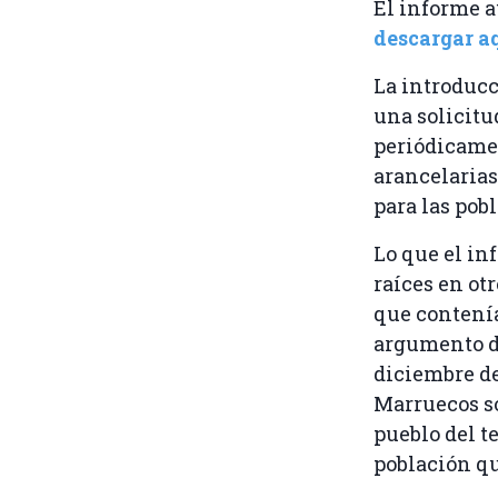
El informe a
descargar aq
La introducc
una solicitu
periódicamen
arancelarias
para las pob
Lo que el in
raíces en ot
que contení
argumento de
diciembre de
Marruecos so
pueblo del te
población qu