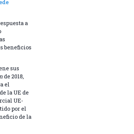
ede
respuesta a
o
as
s beneficios
iene sus
ón
de 2018,
a el
de la UE de
rcial UE-
ido por el
neficio de la