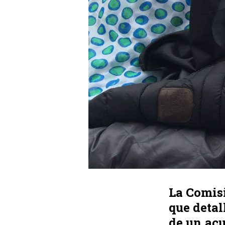
La Comis
que detal
de un acu