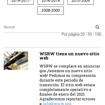
2019-2017
2016-2014
2013-2009
2008-2000
Por página
20
-
50
-
100
WSRW tiene un nuevo sitio
web
WSRW se complace en anunciar
que ¡tenemos un nuevo sitio
web! Pedimos su comprensión
durante este periodo de
transición. El sitio web estara
completamente operativo a
finales de enero del 2021.
Agradecemos reportar errores
a
info@wsrw.org
.