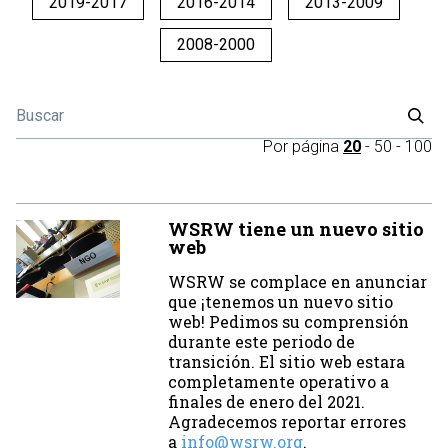
2019-2017
2016-2014
2013-2009
2008-2000
Por página
20
-
50
-
100
WSRW tiene un nuevo sitio
web
WSRW se complace en anunciar
que ¡tenemos un nuevo sitio
web! Pedimos su comprensión
durante este periodo de
transición. El sitio web estara
completamente operativo a
finales de enero del 2021.
Agradecemos reportar errores
a
info@wsrw.org
.