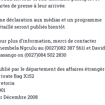
artes de presse à leur arrivée.
ne déclaration aux médias et un programme
étaillé seront publiés bientôt.
our plus d’information, merci de contacter
hembela Ngculu au (0027)082 387 5611 et David
asango on (0027)084 502 2830
ublié par le département des affaires étrangèr
rivate Bag X152
retoria
001
er Décembre 2008