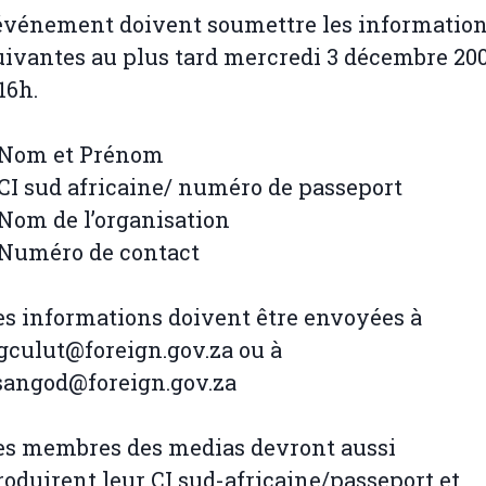
’événement doivent soumettre les informatio
uivantes au plus tard mercredi 3 décembre 20
16h.
 Nom et Prénom
 CI sud africaine/ numéro de passeport
 Nom de l’organisation
 Numéro de contact
es informations doivent être envoyées à
gculut@foreign.gov.za ou à
sangod@foreign.gov.za
es membres des medias devront aussi
roduirent leur CI sud-africaine/passeport et