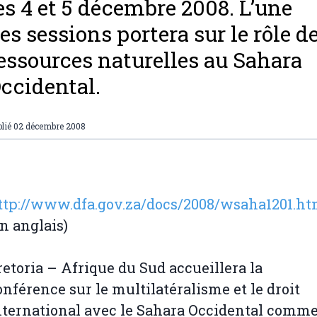
es 4 et 5 décembre 2008. L’une
es sessions portera sur le rôle d
essources naturelles au Sahara
ccidental.
lié
02 décembre 2008
ttp://www.dfa.gov.za/docs/2008/wsaha1201.ht
en anglais)
retoria – Afrique du Sud accueillera la
onférence sur le multilatéralisme et le droit
nternational avec le Sahara Occidental comm