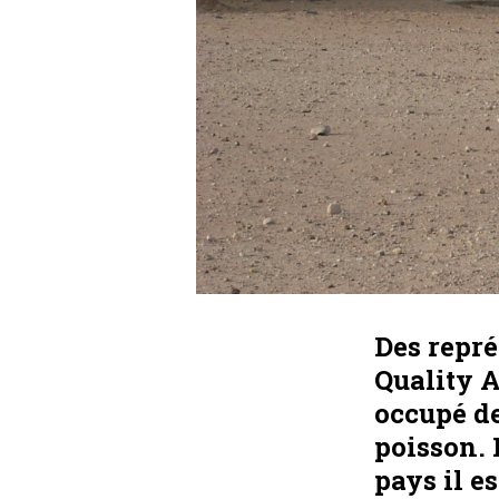
Des repré
Quality A
occupé de
poisson. 
pays il es