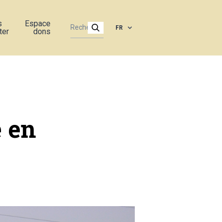
s
Espace
FR
ter
dons
é en