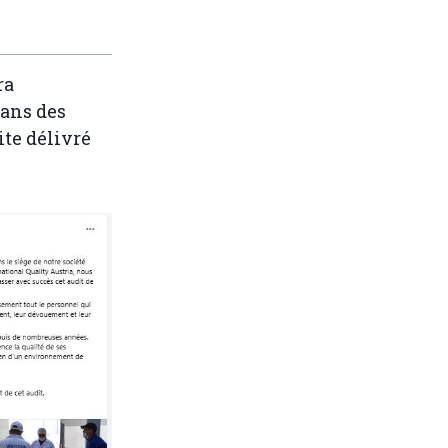
ra
dans des
ite délivré