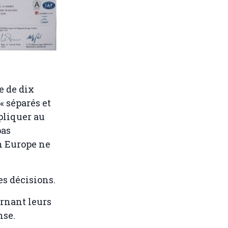
e de dix
« séparés et
pliquer au
pas
n Europe ne
es décisions.
rnant leurs
nse.