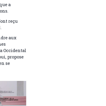
que a
ons.
'ont reçu
.
ndre aux
nes
ra Occidental
ui, propose
en se