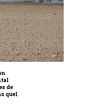
on
ntal
es de
ns quel