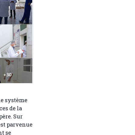
le système
es de la
père. Sur
est parvenue
nt se