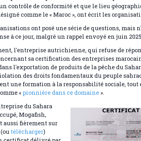
un contrôle de conformité et que le lieu géographi
désigné comme le « Maroc », ont écrit les organisati
anisations ont posé une série de questions, mais n
se à ce jour, malgré un rappel envoyé en juin 2025
nt, l'entreprise autrichienne, qui refuse de répo
ncernant sa certification des entreprises marocai
ans l'exportation de produits de la pêche du Saha
iolation des droits fondamentaux du peuple sahrao
t une formation à la responsabilité sociale, tout 
 comme «
pionnière dans ce domaine
».
treprise du Sahara
ccupé, Mogafish,
 aussi fièrement sur
(ou
télécharger
)
 certificat délivré par