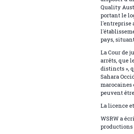
Quality Austr
portant le lo
l'entreprise
l'établissem
pays, situant
La Cour de j
arrêts, que l
distincts »,
Sahara Occid
marocaines e
peuvent êtr
La licence e
WSRW a écri
productions 