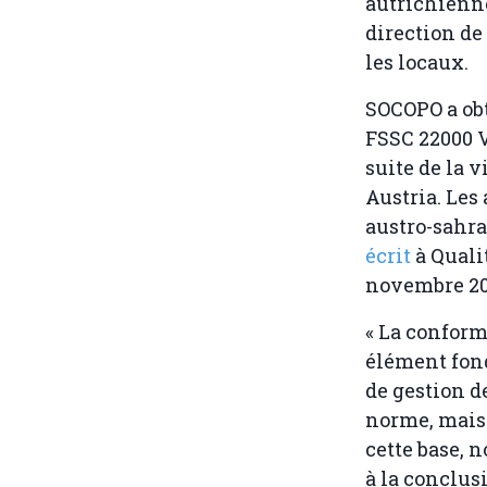
autrichienn
direction de
les locaux.
SOCOPO a obt
FSSC 22000 V
suite de la v
Austria. Les 
austro-sahr
écrit
à Qualit
novembre 20
« La conform
élément fond
de gestion d
norme, mais 
cette base,
à la conclus