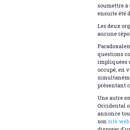
soumettre à 
ensuite été 
Les deux org
aucune répon
Paradoxaleme
questions co
impliquées d
occupé, en v
simultanémen
présentant
Une autre en
Occidental o
annonce tout
son
site web
disposer d'un