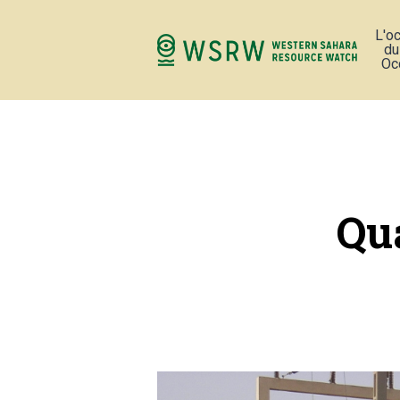
L'o
du
Oc
Qua