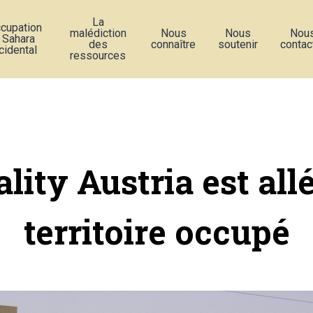
La
ccupation
malédiction
Nous
Nous
Nou
 Sahara
des
connaître
soutenir
contac
cidental
ressources
lity Austria est all
territoire occupé