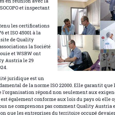
es en réunion avec la
 SOCOPO et inspectant
enu les certifications
6 et ISO 45001 à la
isite de Quality
associations la Société
aouie et WSRW ont
y Austria le 29
24.
ité juridique est un
amental de la norme ISO 22000. Elle garantit que 
e l'organisation répond non seulement aux exigenc
est également conforme aux lois du pays où elle o
 nous ne comprenons pas comment Quality Austria 
ion que les entreprises du territoire occupé devaie