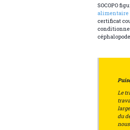
SOCOPO figu
alimentaire
certificat co
conditionnem
céphalopodes
Puisq
Le tr
trav
larg
du dé
nous