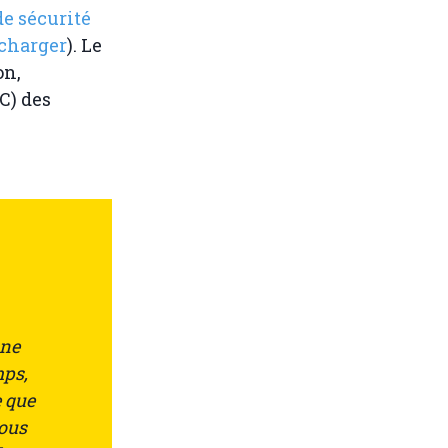
de sécurité
écharger
). Le
on,
C) des
une
mps,
e que
vous