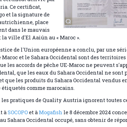
ia. Ce certificat,
go et la signature de
 autrichienne, place
ent dans le mauvais
 la ville d'El Aaiún au « Maroc ».
ustice de l'Union européenne a conclu, par une séri
e Maroc et le Sahara Occidental sont des territoires 
 que les accords de pêche UE-Maroc ne peuvent s'ap
ental, que les eaux du Sahara Occidental ne sont 
t que les produits du Sahara Occidental vendus e
e étiquetés comme marocains.
t les pratiques de Quality Austria ignorent toutes c
t à
SOCOPO
et à
Mogafish
le 8 décembre 2024 conce
au Sahara Occidental occupé, sans obtenir de répo