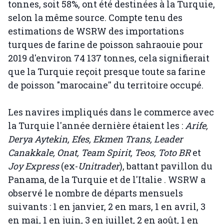
tonnes, soit 58%, ont été destinées à la Turquie,
selon la même source. Compte tenu des
estimations de WSRW des importations
turques de farine de poisson sahraouie pour
2019 d'environ 74 137 tonnes, cela signifierait
que la Turquie reçoit presque toute sa farine
de poisson "marocaine'' du territoire occupé.
Les navires impliqués dans le commerce avec
la Turquie l'année dernière étaient les :
Arife,
Derya Aytekin, Efes, Ekmen Trans, Leader
Canakkale, Onat, Team Spirit, Teos, Toto BR
et
Joy Express
(ex-
Unitrader
), battant pavillon du
Panama, de la Turquie et de l'Italie . WSRW a
observé le nombre de départs mensuels
suivants : 1 en janvier, 2 en mars, 1 en avril, 3
en mai, 1 en juin, 3 en juillet, 2 en août, 1 en