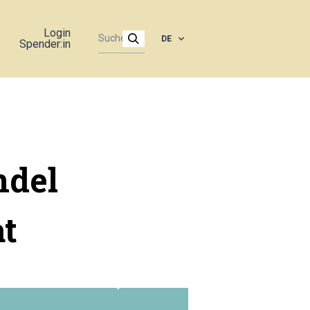
Login
DE
Spender:in
ndel
at