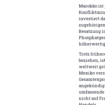
Marokko ist 
Konfliktmine
investiert 
zugehörigen 
Besatzung i
Phosphatges
höherwertig
Trotz frühe
beziehen, i
weltweit gr
Mexiko vers
Gesamtexport
angekündigt,
umfassende 
nicht auf F
Handels.