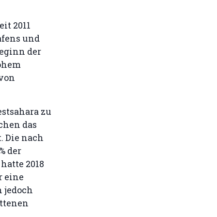
it 2011
afens und
Beginn der
rohem
 von
estsahara zu
chen das
. Die nach
% der
hatte 2018
r eine
n jedoch
ittenen