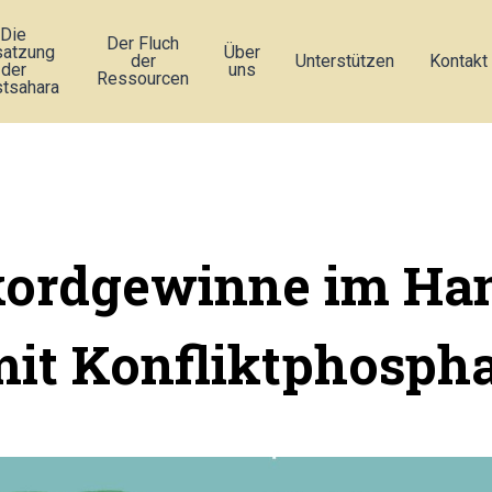
Die
Der Fluch
atzung
Über
der
Unterstützen
Kontakt
der
uns
Ressourcen
tsahara
ordgewinne im Ha
it Konfliktphosph