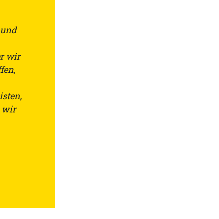
 und
er wir
fen,
isten,
 wir