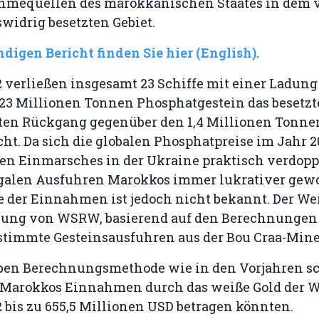
mequellen des marokkanischen Staates in dem 
widrig besetzten Gebiet.
digen Bericht finden Sie hier (English).
 verließen insgesamt 23 Schiffe mit einer Ladung
23 Millionen Tonnen Phosphatgestein das besetzte
ten Rückgang gegenüber den 1,4 Millionen Tonne
cht. Da sich die globalen Phosphatpreise im Jahr 2
hen Einmarsches in der Ukraine praktisch verdopp
legalen Ausfuhren Marokkos immer lukrativer gewo
 der Einnahmen ist jedoch nicht bekannt. Der Wer
zung von WSRW, basierend auf den Berechnungen 
estimmte Gesteinsausfuhren aus der Bou Craa-Mine
ben Berechnungsmethode wie in den Vorjahren sc
Marokkos Einnahmen durch das weiße Gold der W
 bis zu 655,5 Millionen USD betragen könnten.