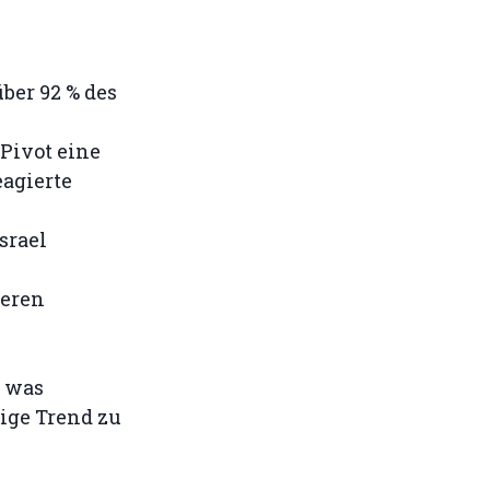
ber 92 % des
Pivot eine
eagierte
srael
eren
, was
lige Trend zu