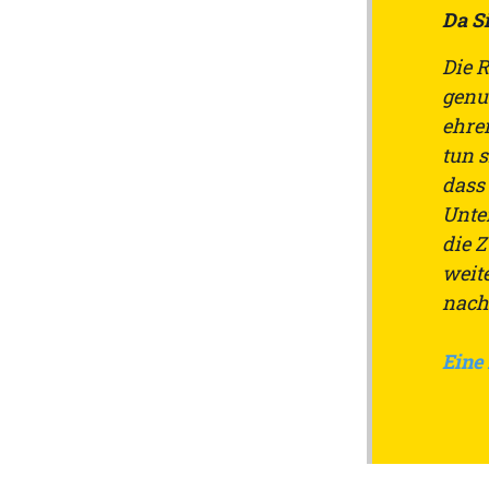
Da Si
Die 
genu
ehren
tun s
dass
Unte
die 
weit
nach
Eine