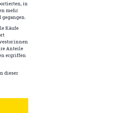
rtierten, in
gen mehr
l gegangen.
le Käufe
rt
nvestor:innen
hre Anteile
n ergriffen
in dieser