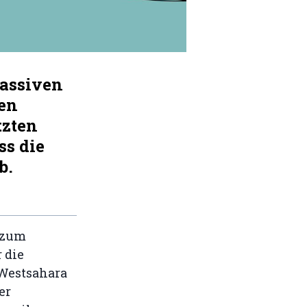
massiven
len
tzten
ss die
b.
 zum
 die
 Westsahara
er