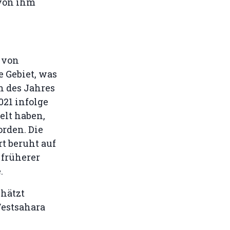
von ihm
 von
 Gebiet, was
n des Jahres
021 infolge
elt haben,
rden. Die
t beruht auf
früherer
.
hätzt
estsahara