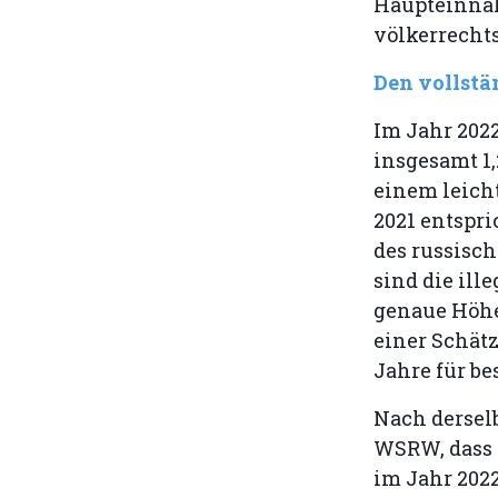
Haupteinnah
völkerrechts
Den vollstän
Im Jahr 2022
insgesamt 1,
einem leich
2021 entspri
des russisc
sind die il
genaue Höhe
einer Schät
Jahre für b
Nach dersel
WSRW, dass 
im Jahr 2022