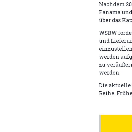
Nachdem 2017
Panama und 
über das Ka
WSRW forder
und Lieferu
einzustellen
werden aufge
zu veräußer
werden.
Die aktuelle
Reihe. Früh