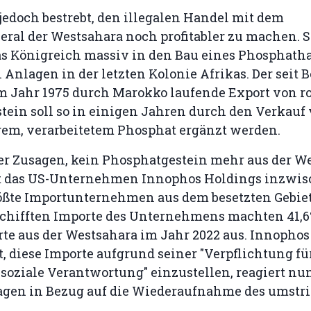
jedoch bestrebt, den illegalen Handel mit dem
ral der Westsahara noch profitabler zu machen. Se
das Königreich massiv in den Bau eines Phosphath
Anlagen in der letzten Kolonie Afrikas. Der seit 
m Jahr 1975 durch Marokko laufende Export von 
tein soll so in einigen Jahren durch den Verkauf
em, verarbeitetem Phosphat ergänzt werden.
rer Zusagen, kein Phosphatgestein mehr aus der W
st das US-Unternehmen Innophos Holdings inzwis
ößte Importunternehmen aus dem besetzten Gebiet
chifften Importe des Unternehmens machten 41,6
e aus der Westsahara im Jahr 2022 aus. Innophos 
 diese Importe aufgrund seiner "Verpflichtung fü
soziale Verantwortung" einzustellen, reagiert nu
ragen in Bezug auf die Wiederaufnahme des umstr