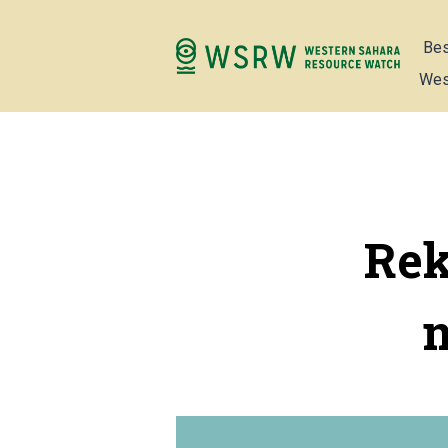
Bes
Wes
Rek
m