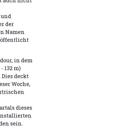
t auch nicht
 und
er der
den Namen
öffentlicht
dour, in dem
- 132 m)
 Dies deckt
eser Woche,
ktrischen
rtals dieses
installierten
den sein.