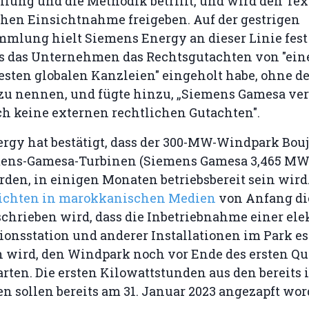
lung und die Methodik betrifft, und wird den Tex
chen Einsichtnahme freigeben. Auf der gestrigen
mlung hielt Siemens Energy an dieser Linie fest
ass das Unternehmen das Rechtsgutachten von "ein
sten globalen Kanzleien" eingeholt habe, ohne 
 zu nennen, und fügte hinzu, „Siemens Gamesa ver
ch keine externen rechtlichen Gutachten".
rgy hat bestätigt, dass der 300-MW-Windpark Bouj
mens-Gamesa-Turbinen (Siemens Gamesa 3,465 MW 
rden, in einigen Monaten betriebsbereit sein wird.
ichten in marokkanischen Medien
von Anfang di
chrieben wird, dass die Inbetriebnahme einer ele
onsstation und anderer Installationen im Park es
 wird, den Windpark noch vor Ende des ersten Qua
arten. Die ersten Kilowattstunden aus den bereits 
 sollen bereits am 31. Januar 2023 angezapft wor