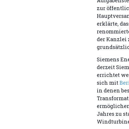
Aufgabenstel
zur öffentli
Hauptversam
erklärte, d
renommierte
der Kanzlei
grundsätzli
Siemens Ene
derzeit Sie
errichtet we
sich mit
Ber
in denen bes
Transformati
ermöglichen
Jahres zu st
Windturbinen