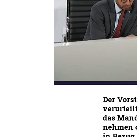
Der Vors
verurteil
das Manda
nehmen od
in Bezug 