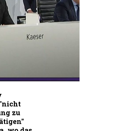
y
"nicht
ung zu
ätigen"
ra, wo das