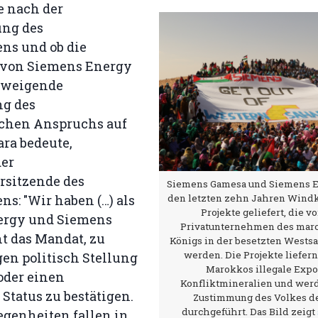
e nach der
ng des
s und ob die
 von Siemens Energy
chweigende
g des
chen Anspruchs auf
ra bedeute,
der
rsitzende des
Siemens Gamesa und Siemens E
s: "Wir haben (…) als
den letzten zehn Jahren Windk
Projekte geliefert, die 
ergy und Siemens
Privatunternehmen des mar
t das Mandat, zu
Königs in der besetzten Westsa
werden. Die Projekte liefern
en politisch Stellung
Marokkos illegale Expo
der einen
Konfliktmineralien und wer
 Status zu bestätigen.
Zustimmung des Volkes de
durchgeführt. Das Bild zeigt
egenheiten fallen in