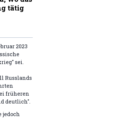
g tätig
bruar 2023
ussische
ieg" sei.
all Russlands
hrten
bei früheren
d deutlich".
e jedoch