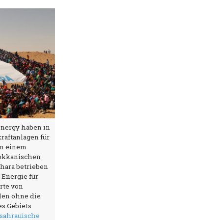
nergy haben in
raftanlagen für
von einem
okkanischen
hara betrieben
 Energie für
rte von
den ohne die
s Gebiets
sahrauische