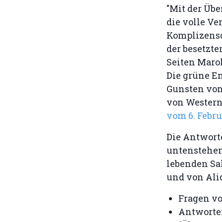
"Mit der Üb
die volle V
Komplizensc
der besetzt
Seiten Maro
Die grüne E
Gunsten von 
von Western
vom 6. Febru
Die Antwort
untenstehen
lebenden Sa
und von Ali
Fragen v
Antworte