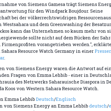
ernahme von Siemens Gamesa trägt Siemens Ener
erantwortung für den Windpark Boujdour. Seine
haft bei der völkerrechtswidrigen Ressourcenau
en Westsahara und dem Greenwashing der Besatzu
kkos kann das Unternehmen so kaum mehr von si
nergiewende sollte nicht auf dem Rücken der Sahr
Firmenprofiten vorangetrieben werden.", erklärte
 Sahara Resource Watch Germany in einer
Presse
ar
.
en von Siemens Energy waren die Antwort auf ein
den Fragen von Emma Lehbib - einer in Deutschl
hrauia des Netzwerks Saharauische Diaspora in D
da Koos von Western Sahara Resource Watch.
on Emma Lehbib
Deutsch
/
Englisch
n von Siemens Energy an Emma Lehbib
deutsch
/