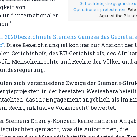
Geflüchtete, die gegen die 
igkeit von
Operationen protestieren
. Fot
 und internationalen
Against the Plunde
en."
r 2020 bezeichnete Siemens Gamesa das Gebiet als
o"
. Diese Bezeichnung ist konträr zur Ansicht der 
len Gerichtshofs, des EU-Gerichtshofs, des Afrik
s für Menschenrechte und Rechte der Völker und 
undesregierung.
rufen sich verschiedene Zweige der Siemens-Struk
gieprojekten in der besetzten Westsahara beteilig
utachten, das ihr Engagement angeblich als im E
m Recht, inklusive Völkerrecht" bewertet.
der Siemens Energy-Konzern keine näheren Angab
tsgutachten gemacht, was die Autor:innen, die