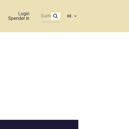
Login
DE
Spender:in