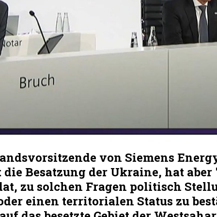
tandsvorsitzende von Siemens Energ
t die Besatzung der Ukraine, hat aber 
t, zu solchen Fragen politisch Stell
er einen territorialen Status zu best
auf das besetzte Gebiet der Westsaha