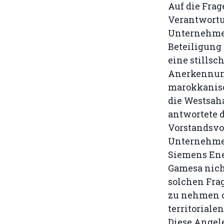
Auf die Frag
Verantwortu
Unternehmen
Beteiligung
eine stills
Anerkennun
marokkanis
die Westsaha
antwortete 
Vorstandsvo
Unternehmen
Siemens En
Gamesa nich
solchen Frag
zu nehmen o
territorialen
Diese Angel