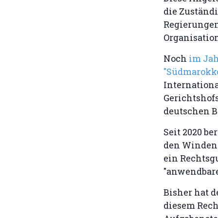
die Zuständ
Regierungen
Organisation
Noch
im Jah
"Südmarokk
Internationa
Gerichtshof
deutschen B
Seit 2020 be
den Windener
ein Rechtsg
"anwendbare
Bisher hat 
diesem Rech