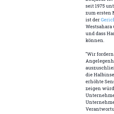
seit 1975 un
zum ersten M
ist der
Geric
Westsahara 
und dass Ha
können.
"Wir fordern
Angelegenhe
auszuschlie
die Halbins
erhöhte Sen
zeigen würde
Unternehmen
Unternehmen
Verantwortun