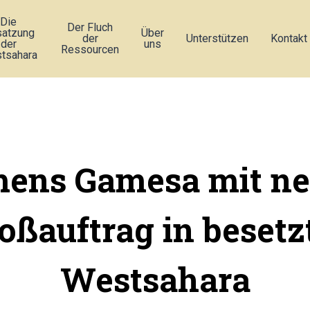
Die
Der Fluch
atzung
Über
der
Unterstützen
Kontakt
der
uns
Ressourcen
tsahara
mens Gamesa mit n
oßauftrag in besetz
Westsahara