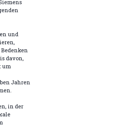
 Siemens
egenden
ken und
ieren,
e Bedenken
is davon,
t um
eben Jahren
men.
n, in der
kale
um