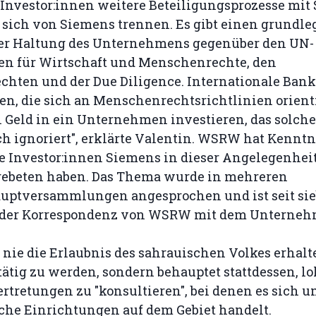
 Investor:innen weitere Beteiligungsprozesse mit
 sich von Siemens trennen. Es gibt einen grundl
er Haltung des Unternehmens gegenüber den UN-
ien für Wirtschaft und Menschenrechte, den
hten und der Due Diligence. Internationale Ban
en, die sich an Menschenrechtsrichtlinien orient
 Geld in ein Unternehmen investieren, das solch
h ignoriert", erklärte Valentin. WSRW hat Kenntn
e Investor:innen Siemens in dieser Angelegenhei
ebeten haben. Das Thema wurde in mehreren
uptversammlungen angesprochen und ist seit si
 der Korrespondenz von WSRW mit dem Unterneh
nie die Erlaubnis des sahrauischen Volkes erhalte
ätig zu werden, sondern behauptet stattdessen, lo
rtretungen zu "konsultieren", bei denen es sich 
he Einrichtungen auf dem Gebiet handelt.