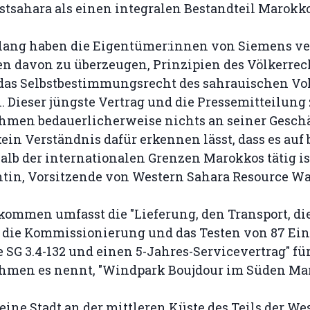
tsahara als einen integralen Bestandteil Marokko
 lang haben die Eigentümer:innen von Siemens ve
 davon zu überzeugen, Prinzipien des Völkerrec
das Selbstbestimmungsrecht des sahrauischen Vo
. Dieser jüngste Vertrag und die Pressemitteilung 
hmen bedauerlicherweise nichts an seiner Geschä
ein Verständnis dafür erkennen lässt, dass es auf
lb der internationalen Grenzen Marokkos tätig ist
ntin, Vorsitzende von Western Sahara Resource Wa
kommen umfasst die "Lieferung, den Transport, di
, die Kommissionierung und das Testen von 87 Ein
SG 3.4-132 und einen 5-Jahres-Servicevertrag" für
hmen es nennt, "Windpark Boujdour im Süden Mar
 eine Stadt an der mittleren Küste des Teils der We