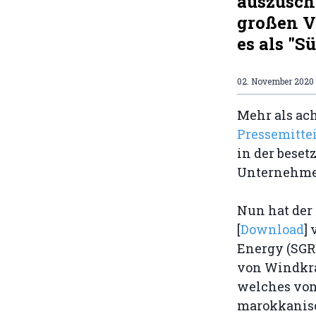
auszusch
großen Ve
es als "
02. November 2020
Mehr als ach
Pressemitte
in der beset
Unternehmen
Nun hat der 
[
Download
]
Energy (SGRE
von Windkraf
welches von
marokkanisc