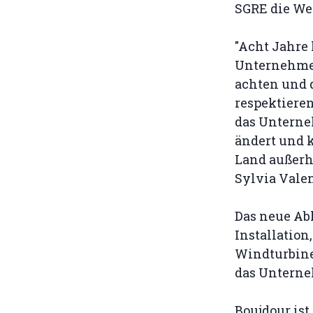
SGRE die Wes
"Acht Jahre
Unternehmen
achten und 
respektieren
das Unterne
ändert und k
Land außerha
Sylvia Vale
Das neue Ab
Installation
Windturbine 
das Unterne
Boujdour ist