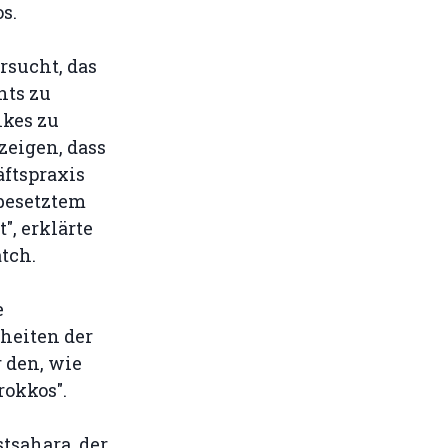
s.
rsucht, das
hts zu
lkes zu
zeigen, dass
ftspraxis
 besetztem
", erklärte
tch.
e
heiten der
 den, wie
okkos".
stsahara, der