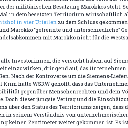
ter der militärischen Besatzung Marokkos steht. S
al in dem besetzten Territorium wirtschaftlich a
htshof in vier Urteilen
zu dem Schluss gekommen, 
und Marokko "getrennte und unterschiedliche" Ge
ndelsabkommen mit Marokko nicht für die Westsa
 alle Investor:innen, die versucht haben, auf Siem
it einzuwirken, dringend auf, das Unternehmen
ßen. Nach der Kontroverse um die Siemens-Liefer
el Krim hatte WSRW gehofft, dass das Unternehme
sibilität gegenüber Menschenrechten und dem Vö
. Doch dieser jüngste Vertrag und die Einschätzu
s über den Status des Territoriums zeigen, dass 
 in seinem Verständnis von unternehmerischer
g keinen Zentimeter weiter gekommen ist. Es ist 