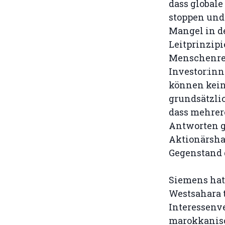
dass globale
stoppen und
Mangel in d
Leitprinzip
Menschenrec
Investor:inn
können kein
grundsätzlic
dass mehrer
Antworten g
Aktionärsha
Gegenstand
Siemens hat 
Westsahara t
Interessenve
marokkanisc