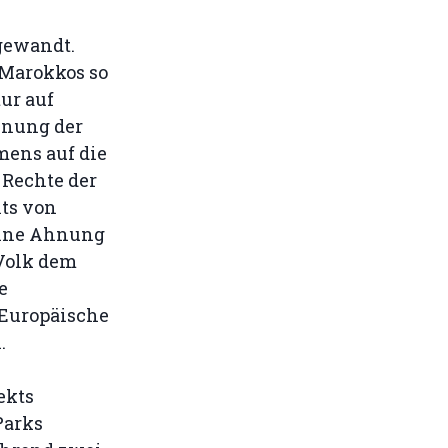
gewandt.
 Marokkos so
ur auf
ennung der
mens auf die
 Rechte der
nts von
eine Ahnung
 Volk dem
e
 Europäische
.
ekts
Parks