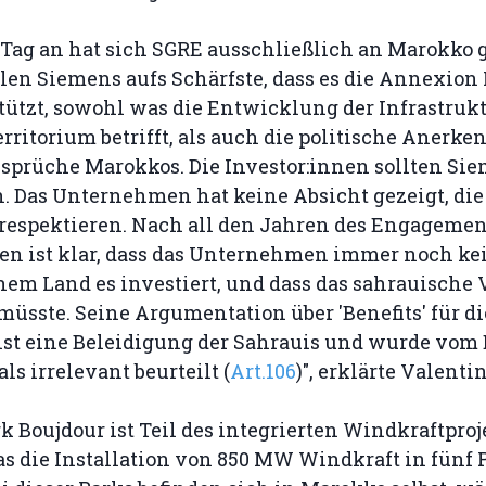
 Tag an hat sich SGRE ausschließlich an Marokko 
len Siemens aufs Schärfste, dass es die Annexion
tützt, sowohl was die Entwicklung der Infrastrukt
rritorium betrifft, als auch die politische Anerk
sprüche Marokkos. Die Investor:innen sollten Sie
n. Das Unternehmen hat keine Absicht gezeigt, die
 respektieren. Nach all den Jahren des Engageme
nen ist klar, dass das Unternehmen immer noch k
hem Land es investiert, und dass das sahrauische
sste. Seine Argumentation über 'Benefits' für di
ist eine Beleidigung der Sahrauis und wurde vom
ls irrelevant beurteilt (
Art.106
)", erklärte Valentin
 Boujdour ist Teil des integrierten Windkraftproj
s die Installation von 850 MW Windkraft in fünf 