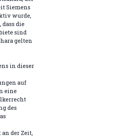
eit Siemens
ktiv wurde,
dass die
biete sind
hara gelten
ens in dieser
ungen auf
n eine
lkerrecht
ng des
das
an der Zeit,