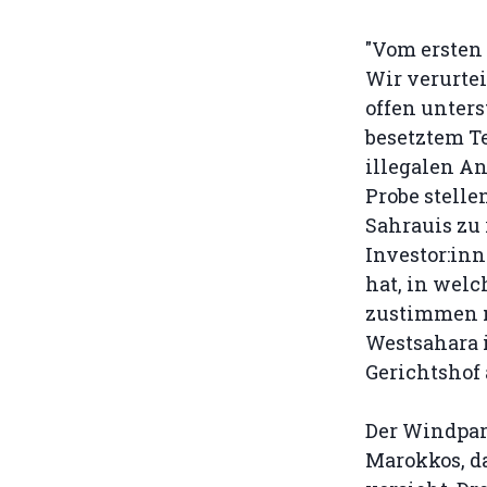
"Vom ersten
Wir verurtei
offen unters
besetztem Te
illegalen An
Probe stelle
Sahrauis zu
Investor:in
hat, in welc
zustimmen mü
Westsahara 
Gerichtshof a
Der Windpark
Marokkos, da