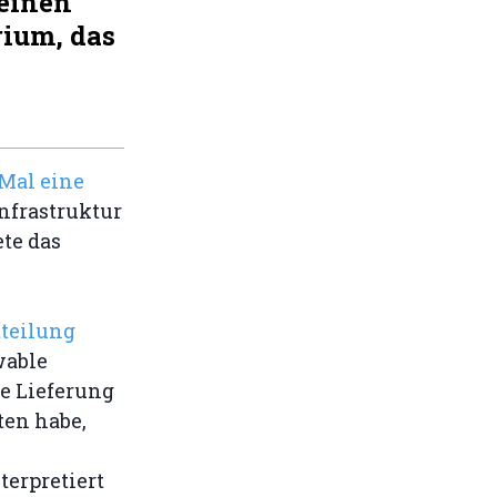
einen
rium, das
Mal eine
nfrastruktur
te das
teilung
wable
ie Lieferung
ten habe,
erpretiert