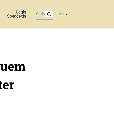
Login
DE
Spender:in
euem
ter