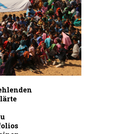
fehlenden
lärte
zu
olios